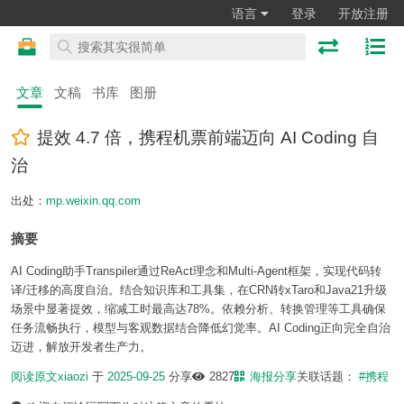
语言
登录
开放注册
文章
文稿
书库
图册
提效 4.7 倍，携程机票前端迈向 AI Coding 自
治
出处：
mp.weixin.qq.com
摘要
AI Coding助手Transpiler通过ReAct理念和Multi-Agent框架，实现代码转
译/迁移的高度自治。结合知识库和工具集，在CRN转xTaro和Java21升级
场景中显著提效，缩减工时最高达78%。依赖分析、转换管理等工具确保
任务流畅执行，模型与客观数据结合降低幻觉率。AI Coding正向完全自治
迈进，解放开发者生产力。
阅读原文
xiaozi
于
2025-09-25
分享
2827
海报分享
关联话题：
#携程