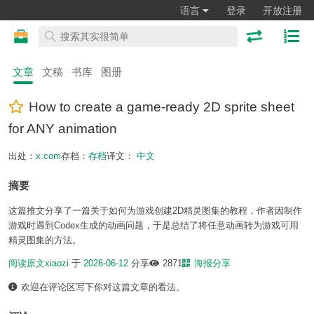
语言
登录
开放注册
文章
文稿
书库
图册
How to create a game-ready 2D sprite sheet
for ANY animation
出处：
x.com
存档：
存档
译文：
中文
摘要
这篇推文分享了一篇关于如何为游戏创建2D精灵图集的教程，作者因制作
游戏时遇到Codex生成的动画问题，于是总结了将任意动画转为游戏可用
精灵图集的方法。
阅读原文
xiaozi
于
2026-06-12
分享
2871
海报分享
欢迎在评论区写下你对这篇文章的看法。