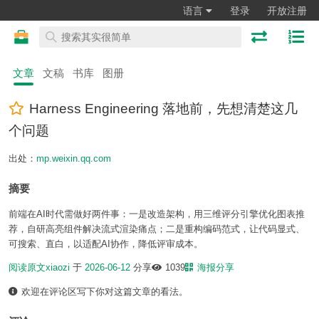
语言
登录
开放注册
文章
文稿
书库
图册
Harness Engineering 落地前，先想清楚这几
个问题
出处：
mp.weixin.qq.com
摘要
前端在AI时代需做好两件事：一是改造架构，用三维评分引擎优化图表推
荐，自研高亮组件解决流式渲染痛点；二是重构编码范式，让代码显式、
可搜索、直白，以适配AI协作，降低评审成本。
阅读原文
xiaozi
于
2026-06-12
分享
1039
海报分享
欢迎在评论区写下你对这篇文章的看法。