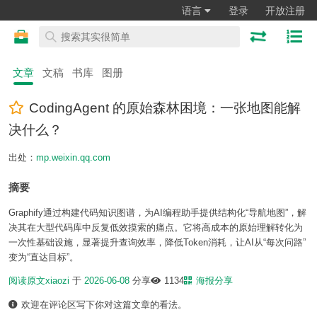
语言
登录
开放注册
文章
文稿
书库
图册
CodingAgent 的原始森林困境：一张地图能解
决什么？
出处：
mp.weixin.qq.com
摘要
Graphify通过构建代码知识图谱，为AI编程助手提供结构化“导航地图”，解
决其在大型代码库中反复低效摸索的痛点。它将高成本的原始理解转化为
一次性基础设施，显著提升查询效率，降低Token消耗，让AI从“每次问路”
变为“直达目标”。
阅读原文
xiaozi
于
2026-06-08
分享
1134
海报分享
欢迎在评论区写下你对这篇文章的看法。