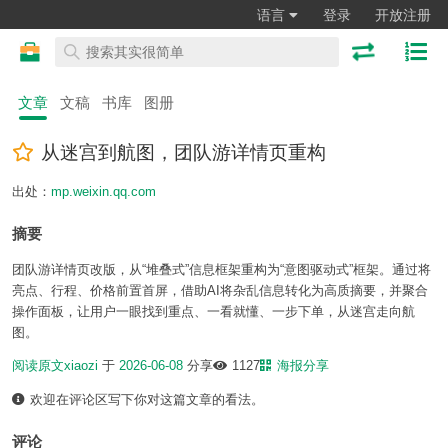
语言
登录
开放注册
文章
文稿
书库
图册
从迷宫到航图，团队游详情页重构
出处：
mp.weixin.qq.com
摘要
团队游详情页改版，从“堆叠式”信息框架重构为“意图驱动式”框架。通过将
亮点、行程、价格前置首屏，借助AI将杂乱信息转化为高质摘要，并聚合
操作面板，让用户一眼找到重点、一看就懂、一步下单，从迷宫走向航
图。
阅读原文
xiaozi
于
2026-06-08
分享
1127
海报分享
欢迎在评论区写下你对这篇文章的看法。
评论