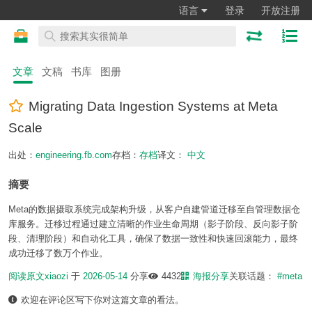
语言
登录
开放注册
文章
文稿
书库
图册
Migrating Data Ingestion Systems at Meta
Scale
出处：
engineering.fb.com
存档：
存档
译文：
中文
摘要
Meta的数据摄取系统完成架构升级，从客户自建管道迁移至自管理数据仓
库服务。迁移过程通过建立清晰的作业生命周期（影子阶段、反向影子阶
段、清理阶段）和自动化工具，确保了数据一致性和快速回滚能力，最终
成功迁移了数万个作业。
阅读原文
xiaozi
于
2026-05-14
分享
4432
海报分享
关联话题：
#meta
欢迎在评论区写下你对这篇文章的看法。