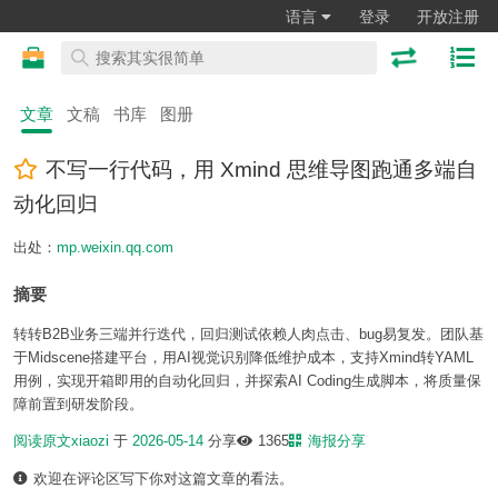
语言
登录
开放注册
文章
文稿
书库
图册
不写一行代码，用 Xmind 思维导图跑通多端自
动化回归
出处：
mp.weixin.qq.com
摘要
转转B2B业务三端并行迭代，回归测试依赖人肉点击、bug易复发。团队基
于Midscene搭建平台，用AI视觉识别降低维护成本，支持Xmind转YAML
用例，实现开箱即用的自动化回归，并探索AI Coding生成脚本，将质量保
障前置到研发阶段。
阅读原文
xiaozi
于
2026-05-14
分享
1365
海报分享
欢迎在评论区写下你对这篇文章的看法。