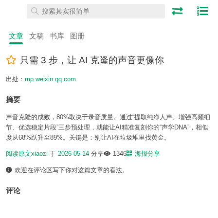
文章
文稿
书库
图册
只需 3 步，让 AI 克隆的声音更像你
出处：
mp.weixin.qq.com
摘要
声音克隆的成败，80%取决于录音质量。通过“提取纯净人声、增强高频细
节、优选稳定片段”三步预处理，就能让AI精准复刻你的“声学DNA”，相似
度从68%跃升至89%。关键是：别让AI在垃圾堆里找黄金。
阅读原文
xiaozi
于
2026-05-14
分享
1346
海报分享
欢迎在评论区写下你对这篇文章的看法。
评论