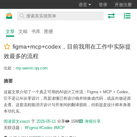
语言
登录
开放注册
文章
文稿
书库
图册
figma+mcp+codex，目前我用在工作中实际提
效最多的流程
出处：
mp.weixin.qq.com
摘要
这篇文章介绍了一个真正可用的AI设计工作流：Figma + MCP + Codex。
它不是让AI从零设计，而是读懂已有设计稿并转换成代码，或反向做还原
走查。这套流程能消灭设计与开发间的翻译损耗，但前提是设计师本身基
本功扎实。
阅读原文
xiaozi
于
2026-05-11
分享
1588
海报分享
关联话题：
#Figma
#Codex
#MCP