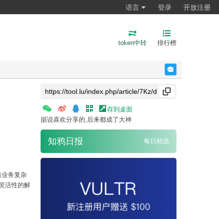
语言
登录
开放注册
token中转
排行榜
反馈
存到桌面
据说喜欢分享的,后来都成了大神
知鸦日报
每日精选
着业务复杂
灵活性的解