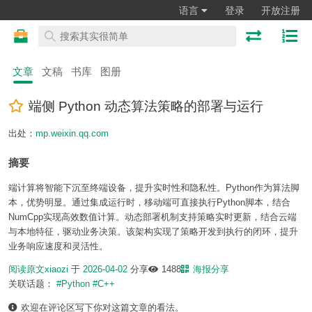
语言
登录
开放注册
文章
文稿
书库
图册
端侧 Python 动态算法策略的部署与运行
出处：
mp.weixin.qq.com
摘要
端计算将智能下沉至终端设备，提升实时性和隐私性。Python作为算法脚
本，优势明显。通过集成运行时，移动端可直接执行Python脚本，结合
NumCpp实现高效数值计算。动态部署机制支持策略实时更新，结合云端
与本地特征，驱动业务决策。该架构实现了策略开发到执行的闭环，提升
业务响应速度和灵活性。
阅读原文
xiaozi
于
2026-04-02
分享
1488
海报分享
关联话题：
#Python
#C++
欢迎在评论区写下你对这篇文章的看法。