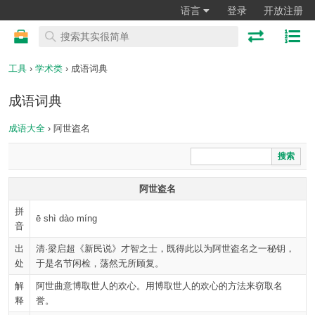
语言
登录
开放注册
工具
›
学术类
› 成语词典
成语词典
成语大全
› 阿世盗名
搜索
阿世盗名
拼
ē shì dào míng
音
出
清·梁启超《新民说》才智之士，既得此以为阿世盗名之一秘钥，
处
于是名节闲检，荡然无所顾复。
解
阿世曲意博取世人的欢心。用博取世人的欢心的方法来窃取名
释
誉。