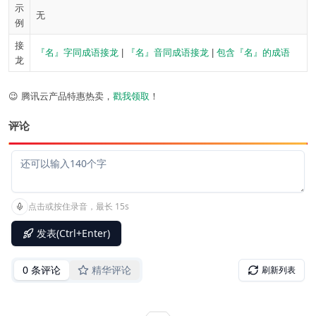
示
无
例
接
『名』字同成语接龙
|
『名』音同成语接龙
|
包含『名』的成语
龙
😉 腾讯云产品特惠热卖，
戳我领取
！
评论