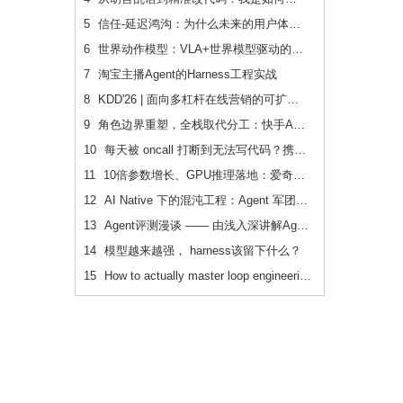
5
信任-延迟鸿沟：为什么未来的用户体验会刻意变慢
6
世界动作模型：VLA+世界模型驱动的Physical AI 后训练范式跃迁
7
淘宝主播Agent的Harness工程实战
8
KDD'26 | 面向多杠杆在线营销的可扩展、可追踪联合 增量建模
9
角色边界重塑，全栈取代分工：快手AI生产力体系成形
10
每天被 oncall 打断到无法写代码？携程机票前端用这套方法把重复问题解决了2/3
11
10倍参数增长、GPU推理落地：爱奇艺广告CVR模型的升级之路
12
AI Native 下的混沌工程：Agent 军团如何重新定义系统韧性验证
13
Agent评测漫谈 —— 由浅入深讲解Agent评测
14
模型越来越强， harness该留下什么？
15
How to actually master loop engineering