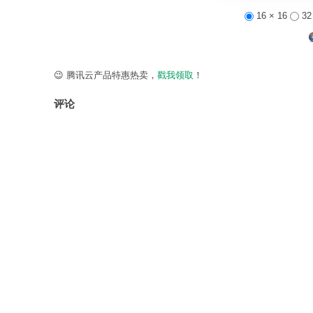
16 × 16
32
😉 腾讯云产品特惠热卖，
戳我领取
！
评论