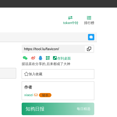
token中转
排行榜
反馈
存到桌面
据说喜欢分享的,后来都成了大神
加入收藏
作者
xiaozi
知鸦日报
每日精选