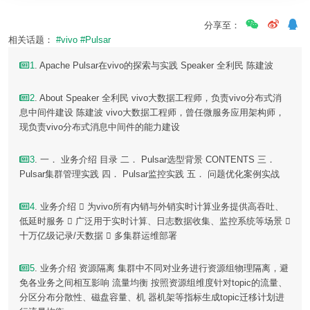
分享至：
相关话题：
#vivo
#Pulsar
1
. Apache Pulsar在vivo的探索与实践 Speaker 全利民 陈建波
2
. About Speaker 全利民 vivo大数据工程师，负责vivo分布式消
息中间件建设 陈建波 vivo大数据工程师，曾任微服务应用架构师，
现负责vivo分布式消息中间件的能力建设
3
. 一． 业务介绍 目录 二． Pulsar选型背景 CONTENTS 三．
Pulsar集群管理实践 四． Pulsar监控实践 五． 问题优化案例实战
4
. 业务介绍  为vivo所有内销与外销实时计算业务提供高吞吐、
低延时服务  广泛用于实时计算、日志数据收集、监控系统等场景 
十万亿级记录/天数据  多集群运维部署
5
. 业务介绍 资源隔离 集群中不同对业务进行资源组物理隔离，避
免各业务之间相互影响 流量均衡 按照资源组维度针对topic的流量、
分区分布分散性、磁盘容量、机 器机架等指标生成topic迁移计划进