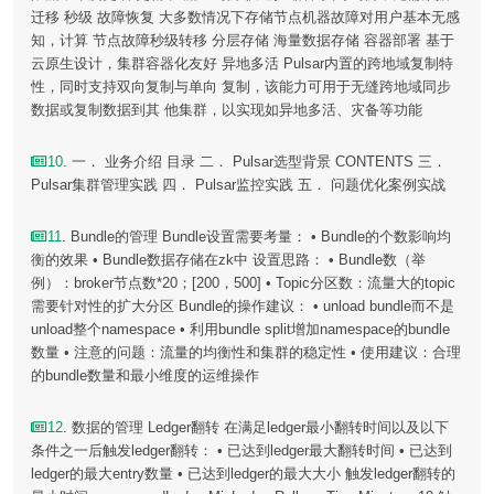
迁移 秒级 故障恢复 大多数情况下存储节点机器故障对用户基本无感
知，计算 节点故障秒级转移 分层存储 海量数据存储 容器部署 基于
云原生设计，集群容器化友好 异地多活 Pulsar内置的跨地域复制特
性，同时支持双向复制与单向 复制，该能力可用于无缝跨地域同步
数据或复制数据到其 他集群，以实现如异地多活、灾备等功能
10
. 一． 业务介绍 目录 二． Pulsar选型背景 CONTENTS 三．
Pulsar集群管理实践 四． Pulsar监控实践 五． 问题优化案例实战
11
. Bundle的管理 Bundle设置需要考量： • Bundle的个数影响均
衡的效果 • Bundle数据存储在zk中 设置思路： • Bundle数（举
例）：broker节点数*20；[200，500] • Topic分区数：流量大的topic
需要针对性的扩大分区 Bundle的操作建议： • unload bundle而不是
unload整个namespace • 利用bundle split增加namespace的bundle
数量 • 注意的问题：流量的均衡性和集群的稳定性 • 使用建议：合理
的bundle数量和最小维度的运维操作
12
. 数据的管理 Ledger翻转 在满足ledger最小翻转时间以及以下
条件之一后触发ledger翻转： • 已达到ledger最大翻转时间 • 已达到
ledger的最大entry数量 • 已达到ledger的最大大小 触发ledger翻转的