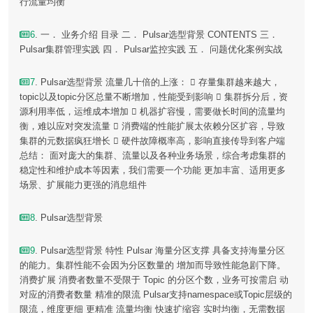
行流量均衡
6
. 一． 业务介绍 目录 二． Pulsar选型背景 CONTENTS 三．
Pulsar集群管理实践 四． Pulsar监控实践 五． 问题优化案例实战
7
. Pulsar选型背景 流量几十倍的上涨：  存量集群越来越大，
topic以及topic分区总量不断增加，性能受到影响  集群拆分后，资
源利用率低，运维成本增加  机器扩容慢，需要做长时间的流量均
衡，难以应对突发流量  消费端的性能扩展太依赖分区扩容，导致
集群的元数据疯狂增长  硬件故障概率高，影响直接传导到客户端
总结： 面对庞大的集群、流量以及各种业务场景，综合考虑集群的
稳定性和维护成本等因素，我们需要一个功能 更加丰富、适用更多
场景、扩展能力更强的消息组件
8
. Pulsar选型背景
9
. Pulsar选型背景 特性 Pulsar 海量分区支撑 具备支持海量分区
的能力。集群性能不会因为分区数量的 增加而导致性能急剧下降。
消费扩展 消费者数量不受限于 Topic 的分区个数，业务可按需启 动
对应的消费者数量 精准的限流 Pulsar支持namespace或Topic层级的
限流，维度更细 更精准 流量均衡 快速扩缩容 实时均衡，无需数据