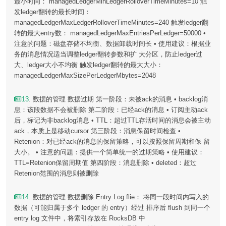
最小时间： managedLedgerMinLedgerRolloverTimeMinutes=10 触
发ledger翻转的最长时间：
managedLedgerMaxLedgerRolloverTimeMinutes=240 触发ledger翻
转的最大entry数： managedLedgerMaxEntriesPerLedger=50000 •
注意的问题：磁盘存储不均衡、数据卸载时间长 • 使用建议：根据业
务的消息情况适当调整ledger翻转参数和扩 大分区，防止ledger过
大、ledger大小不均衡 触发ledger翻转的最大大小：
managedLedgerMaxSizePerLedgerMbytes=2048
13
. 数据的管理 数据过期 第一阶段：未被ack的消息 • backlog消
息：该段数据不会被删除 第二阶段：已经ack的消息 • 订阅主动ack
后，标记为非backlog消息 • TTL：超过TTL存活时间的消息会被主动
ack，本质上是移动cursor 第三阶段：消息保留时间检查 •
Retenion：对已经ack的消息的保留策略，可以按照保留周期和保 留
大小。 • 注意的问题：提供一个简单统一的过期策略 • 使用建议：
TTL=Retenion保留周期值 第四阶段：消息删除 • deleted：超过
Retenion范围的消息则被删除
14
. 数据的管理 数据删除 Entry Log flie： 将同一段时间内写入的
数据（可能归属于多个 ledger 的 entry）经过 排序后 flush 到同一个
entry log 文件中，将索引存放在 RocksDB 中