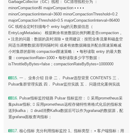
GarbageCollector（GC）线程： GC清理线程分为 ：
minorCompaction和 majorCompaction • • • •
minorCompactionInterval=3600 minorCompactionThreshold=0.2
majorCompactionThreshold=0.5 majorCompactionInterval=86400
GC 线程会定时扫描每个 entry log的元数据信息（
EntryLogMetadata） 根据剩余有效数据比例判断是否compaction 。
• 注意的问题：数据的及时清除 • 使用建议：按照业务流量和磁盘空
间适当调整数据清理间隔时间 或者有效数据阈值并配合限速策略减
小对集群的影响 compaction限速策略： • 每秒读取 entry 的最大数
量：compactionRate=1000 • 每秒读取多少字节数据：
isThrottleByBytes=false；compactionRateByBytes=1000000
15
. 一． 业务介绍 目录 二． Pulsar选型背景 CONTENTS 三．
Pulsar集群管理实践 四． Pulsar监控实践 五． 问题优化案例实战
16
. Pulsar指标监控链路 Pulsar 指标监控：  采用prometheus采
集pulsar指标;  应用prometheus远程存储特性将格式化后的指标发
送到kafka；  druid消费Kafka数据后可以作为grafana的数据源，配
置grafana面板查询指标；
17
. 核心指标 充分利用指标监控 1、指标类型： • 客户端指标：用