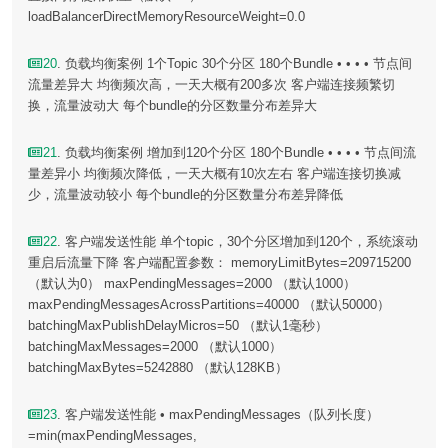
loadBalancerDirectMemoryResourceWeight=0.0
20
. 负载均衡案例 1个Topic 30个分区 180个Bundle • • • • 节点间
流量差异大 均衡频次高，一天大概有200多次 客户端连接频繁切
换，流量波动大 每个bundle的分区数量分布差异大
21
. 负载均衡案例 增加到120个分区 180个Bundle • • • • 节点间流
量差异小 均衡频次降低，一天大概有10次左右 客户端连接切换减
少，流量波动较小 每个bundle的分区数量分布差异降低
22
. 客户端发送性能 单个topic，30个分区增加到120个，系统滚动
重启后流量下降 客户端配置参数： memoryLimitBytes=209715200
（默认为0） maxPendingMessages=2000 （默认1000）
maxPendingMessagesAcrossPartitions=40000 （默认50000）
batchingMaxPublishDelayMicros=50 （默认1毫秒）
batchingMaxMessages=2000 （默认1000）
batchingMaxBytes=5242880 （默认128KB）
23
. 客户端发送性能 • maxPendingMessages（队列长度）
=min(maxPendingMessages,