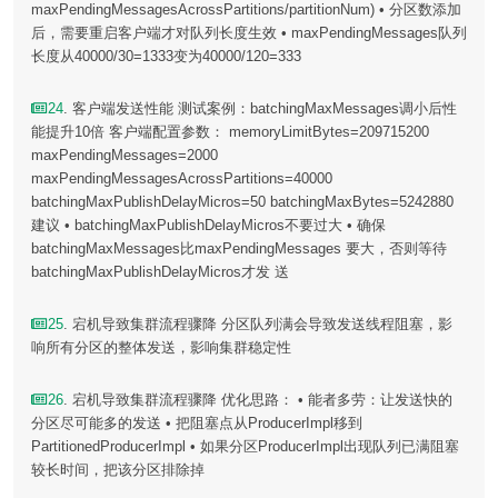
maxPendingMessagesAcrossPartitions/partitionNum) • 分区数添加
后，需要重启客户端才对队列长度生效 • maxPendingMessages队列
长度从40000/30=1333变为40000/120=333
24
. 客户端发送性能 测试案例：batchingMaxMessages调小后性
能提升10倍 客户端配置参数： memoryLimitBytes=209715200
maxPendingMessages=2000
maxPendingMessagesAcrossPartitions=40000
batchingMaxPublishDelayMicros=50 batchingMaxBytes=5242880
建议 • batchingMaxPublishDelayMicros不要过大 • 确保
batchingMaxMessages比maxPendingMessages 要大，否则等待
batchingMaxPublishDelayMicros才发 送
25
. 宕机导致集群流程骤降 分区队列满会导致发送线程阻塞，影
响所有分区的整体发送，影响集群稳定性
26
. 宕机导致集群流程骤降 优化思路： • 能者多劳：让发送快的
分区尽可能多的发送 • 把阻塞点从ProducerImpl移到
PartitionedProducerImpl • 如果分区ProducerImpl出现队列已满阻塞
较长时间，把该分区排除掉