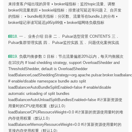
来排查客户端出现的异常 • broker端指标：监控topic流量、调整
broker间流量差距 • bookie端指标：排查读写延迟等问题 2、自开发
的指标： • bundle相关指标：分区数、流量等在bundle上的分布 •
broker端记录读写延迟p95/p99值 • broker端网络负载指标
18
. 一． 业务介绍 目录 二． Pulsar选型背景 CONTENTS 三．
Pulsar集群管理实践 四． Pulsar监控实践 五． 问题优化案例实战
19
. 负载均衡参数  目标：节点流量偏差20%以内，每天均衡频次
在10次内 # load shedding strategy, support OverloadShedder and
ThresholdShedder, default is OverloadShedder
loadBalancerLoadSheddingStrategy=org.apache.pulsar.broker.loadbalan
# enable/disable namespace bundle auto split
loadBalancerAutoBundleSplitEnabled=false # enable/disable
automatic unloading of split bundles
loadBalancerAutoUnloadSplitBundlesEnabled=false #计算新资源使
用量时的CPU使用权重（默认1.0）
loadBalancerCPUResourceWeight=0.0 #计算新的资源使用量时的堆
内存使用权重（默认1.0）
loadBalancerMemoryResourceWeight=0.0 #计算新资源使用量时的
直接内存使用权重（默认1.0）