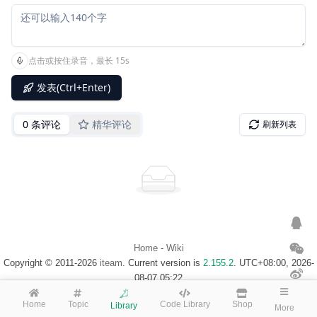
Home
-
Wiki
Copyright © 2011-2026
iteam
. Current version is
2.155.2
. UTC+08:00, 2026-
08-07 05:22
浙ICP备14020137号-1
$Map of visitor$
Home
Topic
Code Library
Shop
Library
More