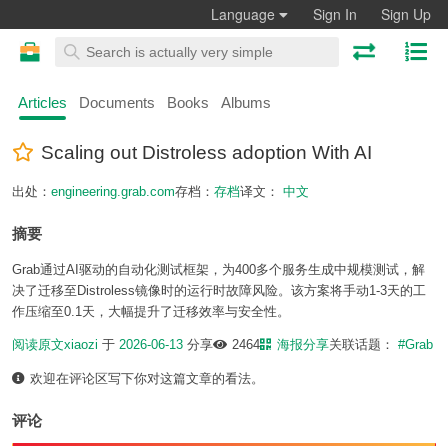
Language
Sign In
Sign Up
Articles
Documents
Books
Albums
Scaling out Distroless adoption With AI
出处：
engineering.grab.com
存档：
存档
译文：
中文
摘要
Grab通过AI驱动的自动化测试框架，为400多个服务生成中规模测试，解
决了迁移至Distroless镜像时的运行时故障风险。该方案将手动1-3天的工
作压缩至0.1天，大幅提升了迁移效率与安全性。
阅读原文
xiaozi
于
2026-06-13
分享
2464
海报分享
关联话题：
#Grab
欢迎在评论区写下你对这篇文章的看法。
评论