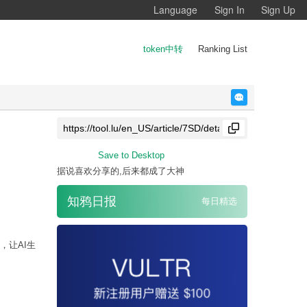
Language
Sign In
Sign Up
token中转
Ranking List
反馈
Save to Desktop
据说喜欢分享的,后来都成了大神
知鸦日报
每日精选
，让AI生