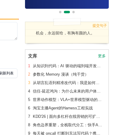
提交句子
机会，永远留给，有胸有颜的人。
文库
更多
1
从知识到代码：AI 驱动的端到端开发流水线（下篇）
2
参数化 Memory 漫谈（纯干货）
3
从胡言乱语到精准改代码：我是如何让 AI 读懂老项目的
4
信任-延迟鸿沟：为什么未来的用户体验会刻意变慢
5
世界动作模型：VLA+世界模型驱动的Physical AI 后训练范式跃迁
6
淘宝主播Agent的Harness工程实战
7
KDD'26 | 面向多杠杆在线营销的可扩展、可追踪联合 增量建模
8
角色边界重塑，全栈取代分工：快手AI生产力体系成形
9
每天被 oncall 打断到无法写代码？携程机票前端用这套方法把重复问题解决了2/3