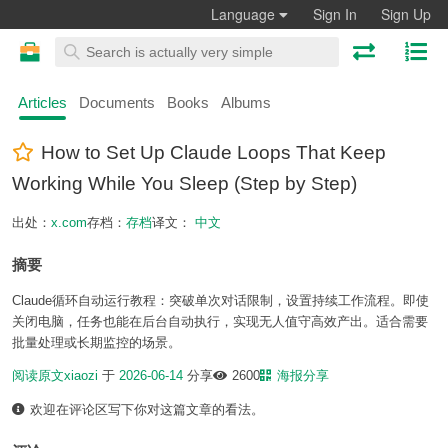
Language
Sign In
Sign Up
Articles
Documents
Books
Albums
How to Set Up Claude Loops That Keep
Working While You Sleep (Step by Step)
出处：
x.com
存档：
存档
译文：
中文
摘要
Claude循环自动运行教程：突破单次对话限制，设置持续工作流程。即使
关闭电脑，任务也能在后台自动执行，实现无人值守高效产出。适合需要
批量处理或长期监控的场景。
阅读原文
xiaozi
于
2026-06-14
分享
2600
海报分享
欢迎在评论区写下你对这篇文章的看法。