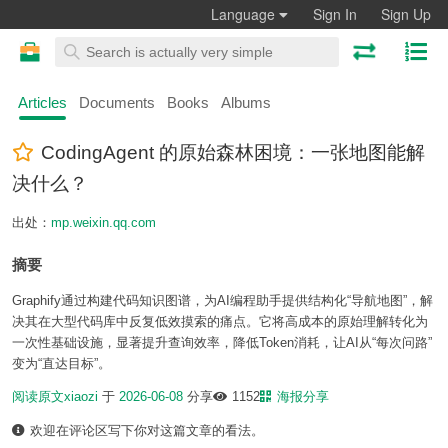
Language
Sign In
Sign Up
Articles
Documents
Books
Albums
CodingAgent 的原始森林困境：一张地图能解
决什么？
出处：
mp.weixin.qq.com
摘要
Graphify通过构建代码知识图谱，为AI编程助手提供结构化“导航地图”，解
决其在大型代码库中反复低效摸索的痛点。它将高成本的原始理解转化为
一次性基础设施，显著提升查询效率，降低Token消耗，让AI从“每次问路”
变为“直达目标”。
阅读原文
xiaozi
于
2026-06-08
分享
1152
海报分享
欢迎在评论区写下你对这篇文章的看法。