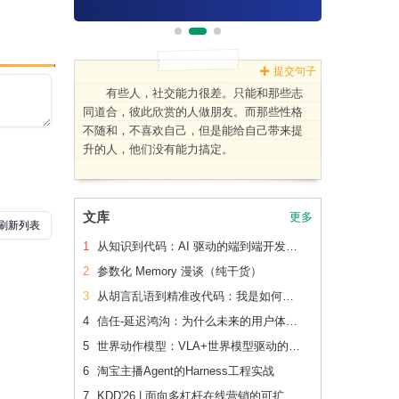
提交句子
有些人，社交能力很差。只能和那些志
同道合，彼此欣赏的人做朋友。而那些性格
不随和，不喜欢自己，但是能给自己带来提
升的人，他们没有能力搞定。
文库
更多
1
从知识到代码：AI 驱动的端到端开发流水线（下篇）
2
参数化 Memory 漫谈（纯干货）
3
从胡言乱语到精准改代码：我是如何让 AI 读懂老项目的
4
信任-延迟鸿沟：为什么未来的用户体验会刻意变慢
5
世界动作模型：VLA+世界模型驱动的Physical AI 后训练范式跃迁
6
淘宝主播Agent的Harness工程实战
7
KDD'26 | 面向多杠杆在线营销的可扩展、可追踪联合 增量建模