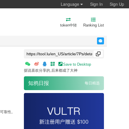
Language
Sign In
Sign Up
token中转
Ranking List
反馈
Save to Desktop
据说喜欢分享的,后来都成了大神
知鸦日报
每日精选
和可靠性。