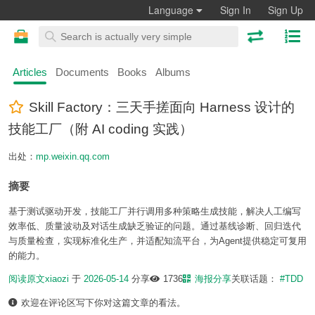
Language
Sign In
Sign Up
Articles
Documents
Books
Albums
Skill Factory：三天手搓面向 Harness 设计的
技能工厂（附 AI coding 实践）
出处：
mp.weixin.qq.com
摘要
基于测试驱动开发，技能工厂并行调用多种策略生成技能，解决人工编写
效率低、质量波动及对话生成缺乏验证的问题。通过基线诊断、回归迭代
与质量检查，实现标准化生产，并适配知流平台，为Agent提供稳定可复用
的能力。
阅读原文
xiaozi
于
2026-05-14
分享
1736
海报分享
关联话题：
#TDD
欢迎在评论区写下你对这篇文章的看法。