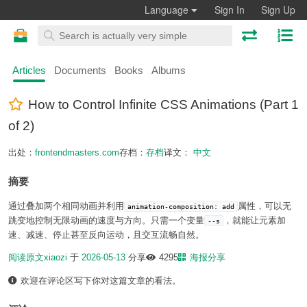
Language
Sign In
Sign Up
Articles
Documents
Books
Albums
How to Control Infinite CSS Animations (Part 1
of 2)
出处：
frontendmasters.com
存档：
存档
译文：
中文
摘要
通过叠加两个相同动画并利用
属性，可以无
animation-composition: add
跳变地控制无限动画的速度与方向。只需一个变量
，就能让元素加
--s
速、减速、停止甚至反向运动，且交互流畅自然。
阅读原文
xiaozi
于
2026-05-13
分享
4295
海报分享
欢迎在评论区写下你对这篇文章的看法。