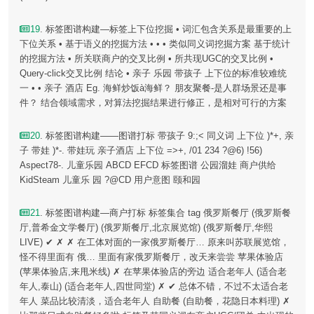
19
. 标签图谱构建—标签上下位挖掘 • 词汇包含关系是最重要的上
下位关系 • 基于语义的挖掘方法 • • • 类似同义词挖掘方案 基于统计
的挖掘方法 • 所关联商户的交叉比例 • 所共现UGC的交叉比例 •
Query-click交叉比例 结论 • 亲子 乐园 带孩子 上下位的标准较难统
一 • • 亲子 酒店 Eg. 海鲜炒饭à海鲜？ 朋友聚餐-是人群场景还是事
件？ 结合领域需求，对算法挖掘结果进行修正，是相对可行的方案
20
. 标签图谱构建——图谱打标 带孩子 9:;< 同义词 上下位 )*+, 亲
子 带娃 )*-. 带娃玩 亲子酒店 上下位 =>+, /01 234 ?@6) !56)
Aspect78-. 儿童乐园 ABCD EFCD 标签图谱 公园溜娃 商户供给
KidSteam 儿童乐 园 ?@CD 用户意图 颐和园
21
. 标签图谱构建—商户打标 标签集合 tag 俄罗斯餐厅 (俄罗斯餐
厅,普希金文学餐厅) (俄罗斯餐厅,北京展览馆) (俄罗斯餐厅,华熙
LIVE) ✔ ✗ ✗ 在工体对面的一家俄罗斯餐厅… 原来叫苏联展览馆，
怪不得里面有 俄… 里面有家俄罗斯餐厅，改天来尝尝 苹果体验店
(苹果体验店,来甩米线) ✗ 在苹果体验店的旁边 适合老年人 (适合老
年人,泰山) (适合老年人,四世同堂) ✗ ✔ 总体不错，不过不太适合老
年人 菜品比较清淡，适合老年人 自助餐 (自助餐，花隐日本料理) ✗