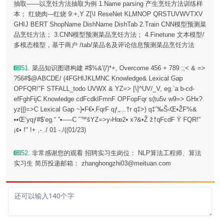
抽取——以烹饪方法抽取为例 1.Name parsing 产生烹饪方法训练样
本； 红烧肉---红烧 9:+,Y Z[\I ReseNet KLMNOP QRSTUVWVTXV
GHIJ BERT ShopName DishName DishTab 2.Train CNN模型预测菜
品烹饪方法； 3.CNN模型预测菜品烹饪方法； 4.Finetune 文本模型/
多模态模型，基于商户 /tab/菜品名及评论信息预测菜品烹饪方法
51
. 菜品知识图谱构建 #$%&'(/)*+, Overcome 456 + 789 :;< & =>
?56#$@ABCDE/ (4FGHIJKLMNC Knowledge& Lexical Gap
OPFQR!"F STFALL_todo UVWX & YZ=> [\]^UV/_V, eg.`a b-cd-
efFghFijC Knowledge cdFcdklFmnF OPFopFqr s(tu5v w9=> GHx?
yz{|}=>C Lexical Gap ~}•F€•‚FqrF qƒ„…†r q‡>) q‡ˆ‰Š‹Œ•ŽF%&
••Œ‘yqƒ#$’eg.“ ”•–—C ˜™šYZ=>y›Hœ2• x?&•Ž ž†qFcdF Ÿ FQR!"
¡¢• !" !+ ,- ./ 01 -./((01/23)
52
. 非常感谢您的观看 招聘实习生岗位： NLP算法工程师、算法
实习生 简历投递邮箱： zhanghongzhi03@meituan.com