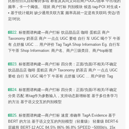
比那些日式自助餐好多啦 标签及其同义词在商户UGC/团单 中出现的
频率，卡一个阈值。 现状 商户打标 判别模块 候选 tag-POI 对生成 •
• 基于统计规则 缺少通用关联方案 频率高就一定是有关联吗 旁边/否
定/对比
22
. 标签图谱构建—商户打标 饮品甜品店 咖啡 蛋糕店 商户
Taxonomy 奶茶店 商户 一点点 UGC 要啥 自行 车 UGC 喝个下 午茶
有 点舒服 UGC … 用户评价 Tag TagA Shop Information Eg. 自行车
下午茶 Shop Information: 商户名、商户三级类目、商户top标签
23
. 标签图谱构建—商户打标 四分类：正面/负面/不相关/不确定
饮品甜品店 咖啡 蛋糕店 商户 Taxonomy 奶茶店 商户 一点点 UGC
要啥 自行 车 UGC 喝个下 午茶有 点舒服 UGC … 用户评价 Tag
24
. 标签图谱构建—商户打标 四分类：正面/负面/不相关/不确定
分类 匹配 将tag作为参数输入，支持动态新增标签 基于多任务学习
的方法 基于语义交互的判别模型
25
. 标签图谱构建—商户打标 速度 准确率 TagA Evidence 基于
BERT 的方法 基于语义交互的判别模型（轻量级） 轻量级 BERT-6
层裁剪 BERT-12 ACC 84.5% 86% 86.8% SPEED ~5000it/s, 15x