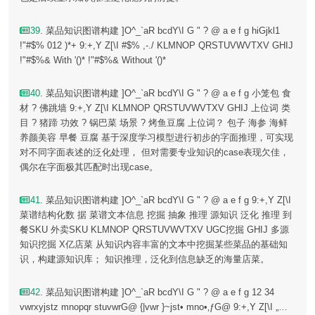
39
. 菜品知识图谱构建 ]O^_`aR bcdY\I G " ? @ a e f g hiGjkl1
!"#$% 012 )*+ 9:+,Y Z[\I #$% ,-./ KLMNOP QRSTUVWVTXV GHIJ
!"#$%& With '()* !"#$%& Without '()*
40
. 菜品知识图谱构建 ]O^_`aR bcdY\I G " ? @ a e f g 小笼包 食
材 ? 佛跳墙 9:+,Y Z[\I KLMNOP QRSTUVWVTXV GHIJ 上位词 类
目 ? 猪蹄 功效 ? 锅巴菜 场景 ? 烤鱼豆腐 上位词？ 包子 海参 海鲜
养颜美容 早餐 豆腐 基于深度学习模型进行初步的字面推理，可实现
对不同字面表述的泛化处理， 但对需要专业知识的case表现欠佳，
偶尔在字面极其匹配时出现case。
41
. 菜品知识图谱构建 ]O^_`aR bcdY\I G " ? @ a e f g 9:+,Y Z[\I
菜谱结构化数 据 菜谱文本信息 挖掘 抽象 推理 源知识 泛化 推理 到
餐SKU 外卖SKU KLMNOP QRSTUVWVTXV UGC挖掘 GHIJ 多源
知识挖掘 X亿店菜 从知识内容丰富的文本中挖掘某些菜品的基础知
识，构建源知识库； 知识推理，泛化到信息缺乏的海量店菜。
42
. 菜品知识图谱构建 ]O^_`aR bcdY\I G " ? @ a e f g 12 34
vwrxyjstz mnopqr stuvwrG@ {|vwr }~jst• mno•‚ƒG@ 9:+,Y Z[\I „…