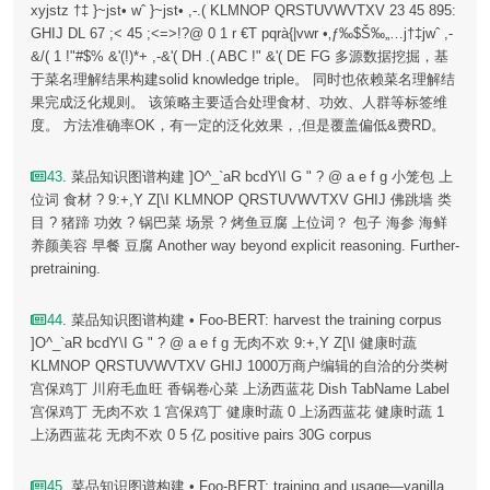
xyjstz †‡ }~jst• wˆ }~jst• ,-.( KLMNOP QRSTUVWVTXV 23 45 895:
GHIJ DL 67 ;< 45 ;<=>!?@ 0 1 r €T pqrà{|vwr •‚ƒ‰$Š‰„…j†‡jwˆ ,-
&/( 1 !"#$% &'(!)*+ ,-&'( DH .( ABC !" &'( DE FG 多源数据挖掘，基
于菜名理解结果构建solid knowledge triple。 同时也依赖菜名理解结
果完成泛化规则。 该策略主要适合处理食材、功效、人群等标签维
度。 方法准确率OK，有一定的泛化效果，,但是覆盖偏低&费RD。
43
. 菜品知识图谱构建 ]O^_`aR bcdY\I G " ? @ a e f g 小笼包 上
位词 食材 ? 9:+,Y Z[\I KLMNOP QRSTUVWVTXV GHIJ 佛跳墙 类
目 ? 猪蹄 功效 ? 锅巴菜 场景 ? 烤鱼豆腐 上位词？ 包子 海参 海鲜
养颜美容 早餐 豆腐 Another way beyond explicit reasoning. Further-
pretraining.
44
. 菜品知识图谱构建 • Foo-BERT: harvest the training corpus
]O^_`aR bcdY\I G " ? @ a e f g 无肉不欢 9:+,Y Z[\I 健康时蔬
KLMNOP QRSTUVWVTXV GHIJ 1000万商户编辑的自洽的分类树
宫保鸡丁 川府毛血旺 香锅卷心菜 上汤西蓝花 Dish TabName Label
宫保鸡丁 无肉不欢 1 宫保鸡丁 健康时蔬 0 上汤西蓝花 健康时蔬 1
上汤西蓝花 无肉不欢 0 5 亿 positive pairs 30G corpus
45
. 菜品知识图谱构建 • Foo-BERT: training and usage—vanilla