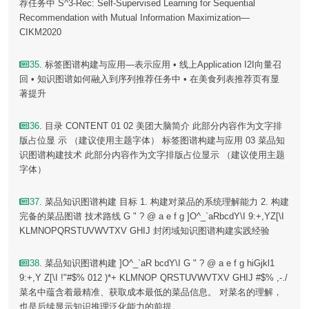
荐任务中 S^3-Rec: Self-Supervised Learning for Sequential
Recommendation with Mutual Information Maximization—
CIKM2020
35
. 标签图谱构建与应用—表示应用 • 线上Application I2I向量召
回 • 知识图谱如何融入到序列推荐任务中 • 在美食列表推荐页有显
著提升
36
. 目录 CONTENT 01 02 美团大脑简介 此部分内容作为文字排
版占位显 示 （建议使用主题字体） 标签图谱构建与应用 03 菜品知
识图谱构建技术 此部分内容作为文字排版占位显示 （建议使用主题
字体）
37
. 菜品知识图谱构建 目标 1. 构建对菜品的系统理解能力 2. 构建
完备的菜品图谱 技术路线 G " ? @ a e f g ]O^_`aRbcdY\I 9:+,YZ[\I
KLMNOPQRSTUVWVTXV GHIJ 封闭域知识图谱构建实践经验
38
. 菜品知识图谱构建 ]O^_`aR bcdY\I G " ? @ a e f g hiGjkl1
9:+,Y Z[\I !"#$% 012 )*+ KLMNOP QRSTUVWVTXV GHIJ #$% ,-./
菜名中蕴含着最精准、获取成本最低的菜品信息。 对菜名的理解，
也是后续显示知识推理泛化能力的前提。