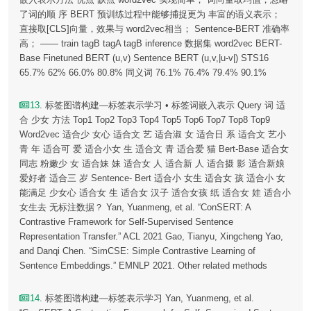
了词的顺 序 BERT 预训练过程中能够捕捉更为 丰富的语义表示；
直接取[CLS]向量，效果与 word2vec相当； Sentence-BERT 准确率
高； —— train tagB tagA tagB inference 数据集 word2vec BERT-
Base Finetuned BERT (u,v) Sentence BERT (u,v,|u-v|) STS16
65.7% 62% 66.0% 80.8% 同义词 76.1% 76.4% 79.4% 90.1%
13
. 标签图谱构建—标签表示学习 • 标签词嵌入表示 Query 词 适
合 少女 方法 Top1 Top2 Top3 Top4 Top5 Top6 Top7 Top8 Top9
Word2vec 适合少 女心 适合文 艺 适合淑 女 适合日 系 适合文 艺小
青 年 适合可 爱 适合小女 生 适合文 青 适合爱 猫 Bert-Base 适合女
同志 粉嫩少 女 适合妹 妹 适合女 人 适合新 人 适合摄 影 适合新娘
爱好者 适合三 岁 Sentence- Bert 适合小 女生 适合女 孩 适合小 女
能满足 少女心 适合女 生 适合女 汉子 适合女孩 纸 适合女 娃 适合小
女生去 无标注数据？ Yan, Yuanmeng, et al. “ConSERT: A
Contrastive Framework for Self-Supervised Sentence
Representation Transfer.” ACL 2021 Gao, Tianyu, Xingcheng Yao,
and Danqi Chen. “SimCSE: Simple Contrastive Learning of
Sentence Embeddings.” EMNLP 2021. Other related methods
14
. 标签图谱构建—标签表示学习 Yan, Yuanmeng, et al.