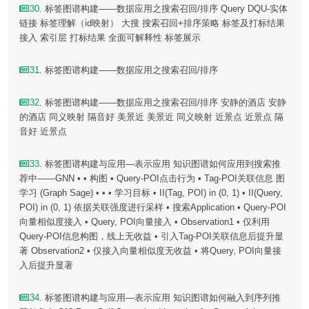
30
. 标签图谱构建——数据应用之搜索召回/排序 Query DQU-实体
链接 标签理解（id映射） 大搜 搜索召回+排序策略 标签及打标结果
接入 索引层 打标结果 全面可解释性 标签展示
31
. 标签图谱构建——数据应用之搜索召回/排序
32
. 标签图谱构建——数据应用之搜索召回/排序 安静的酒店 安静
的酒店 同义映射 隔音好 美景近 美景近 同义映射 近景点 近景点 隔
音好 近景点
33
. 标签图谱构建与应用—表示应用 知识图谱如何应用到搜索推
荐中——GNN • • 构图 • Query-POI点击行为 • Tag-POI关联信息 图
学习 (Graph Sage) • • • 学习目标 • II(Tag, POI) in (0, 1) • II(Query,
POI) in (0, 1) 依据关联强度进行采样 • 搜索Application • Query-POI
向量相似度接入 • Query, POI向量接入 • Observation1 • 仅利用
Query-POI信息构图，线上无收益 • 引入Tag-POI关联信息后提升显
著 Observation2 • 仅接入向量相似度无收益 • 将Query, POI向量接
入后提升显著
34
. 标签图谱构建与应用—表示应用 知识图谱如何融入到序列推