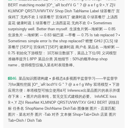
BERT matching model ]O^_`aR bcdY\I G " ? @ a e f g 9:+,Y Z[\I
KLMNOP QRSTUVWVTXV Shop Dish TabName Label 绿茶餐厅 宫
保鸡丁 无肉不欢 1 绿茶餐厅 宫保鸡丁 健康时蔬 0 绿茶餐厅 上汤西
蓝花 健康时蔬 1 绿茶餐厅 上汤西蓝花 无肉不欢 0 • Sometimes
surprisingly well. Better than myself. 生滚鱼片粥---海鲜粥 --- 0.85
生滚鱼片 ---海鲜粥 --- 0.83 锅巴菜 ---早餐 --- 0.75 Is tab replaced ? •
Sometimes simple error Is the shop replaced? 螃蟹 GHIJ [CLS] 绿
茶餐厅 [SEP1] 宫保鸡丁[SEP] 健康时蔬 商户名 菜品名 ---海鲜粥 ---
0.75 初始化下游模型： 10万标注数据下，菜品上下位/同 义词模型
准确率提升1.8PP 菜品分类 其他细节：50%的概率drop shop
name，使得模型仅输入菜名时表现鲁棒。
46
. 菜品知识图谱构建 • 多模态&多视图半监督学习——半监督学
习for属性挖掘 ]O^_`aR bcdY\I G " ? @ a e f g Why 双塔模型 • 下游
应用方便：单塔模型可独立使用&可 Inference出菜品图片的表示并缓
存下来； • 图片内容单纯，暂无交互式建模的必要。 InfoNCE loss
9:+,Y Z[\I ReseNet KLMNOP QRSTUVWVTXV GHIJ BERT 训练目
标 任务名 ShopName DishName DishTab 图像侧 图片 - 店菜匹配
图片 - 菜名对齐 图片 -Tab 对齐 文本侧 Shop+Tab+Dish 店菜 图片
Tab+Dish / Dish Tab