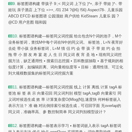
9
. 标签图谱构建 带孩子 9:;< 同义词 上下位 )*+, 亲子 带娃 )*-. 带
娃玩 亲子酒店 上下位 =>+, /01 234 ?@6) !56) Aspect78-. 儿童乐园
ABCD EFCD 标签图谱 公园溜娃 商户供给 KidSteam 儿童乐 园 ?
@CD 用户意图 颐和园
10
. 标签图谱构建—标签同义词挖掘 给出包含N个词的池子，M个
业务标签词，查找M中每个词在N中的同义词。 标签池 , L=N 夜宵好
去处 带小孩 业务标签词 , L=M 情 侣 约 会 带 孩 子 带 娃 约 会 拍
拖 带 小 朋 友 寿 宴 老 人 生 日 同义词 夜 宵 圣 地 • 现有同义词挖
掘方法，缺乏通用性 • 搜索日志挖掘 • 百科数据抽取 • 基于规则的相
似度计算，如编辑距离、词向量相似度等 • 目标：通用性强、可泛化
到大规模数据集的标签同义词挖掘方案
11
. 标签图谱构建—标签同义词挖掘 线上 计算 离线 计算 tagA 标
签池 标 签 表 示 向量召回 同义词判别 模型 tagA,tagB 向量索引 同
义词对候选生成 效 率 计算复杂度O(Mlog(N)),速度快 何种标签嵌入
表示方法？ 准 确 对比倒排索引候选生成，可召回字面 无overlap的
同义词，准确率高、参 数控制简单 同义词判别模型设计？
12
. 标签图谱构建—标签表示学习 • 标签词嵌入表示 tagA 标签词
嵌入表示方法 优点 缺点 word2vec 实现简单； 词向量取均值，忽略