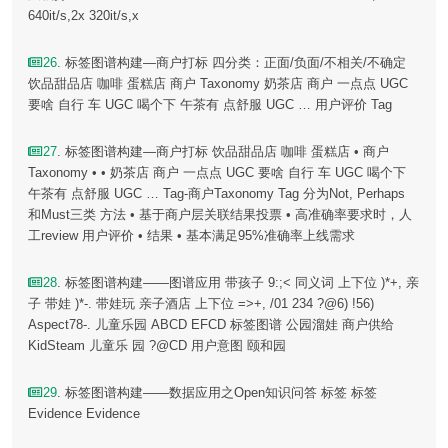
640it/s,2x 320it/s,x
26
. 标签图谱构建—商户打标 四分类：正面/负面/不相关/不确定
饮品甜品店 咖啡 蛋糕店 商户 Taxonomy 奶茶店 商户 一点点 UGC
要啥 自行 车 UGC 喝个下 午茶有 点舒服 UGC … 用户评价 Tag
27
. 标签图谱构建—商户打标 饮品甜品店 咖啡 蛋糕店 • 商户
Taxonomy • • 奶茶店 商户 一点点 UGC 要啥 自行 车 UGC 喝个下
午茶有 点舒服 UGC … Tag-商户Taxonomy Tag 分为Not, Perhaps
和Must三类 方法 • 基于商户层关联结果投票 • 高准确率要求时，人
工review 用户评价 • 结果 • 基本满足95%准确率上线需求
28
. 标签图谱构建——图谱应用 带孩子 9:;< 同义词 上下位 )*+, 亲
子 带娃 )*-. 带娃玩 亲子酒店 上下位 =>+, /01 234 ?@6) !56)
Aspect78-. 儿童乐园 ABCD EFCD 标签图谱 公园溜娃 商户供给
KidSteam 儿童乐 园 ?@CD 用户意图 颐和园
29
. 标签图谱构建——数据应用之Open知识问答 标签 标签
Evidence Evidence