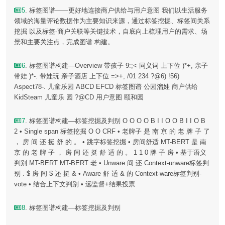
5
. 标签图谱——更好地连接商户供给与用户意图 我们以生活服务
领域的海量评论数据作为主要知识来源，通过标签挖掘、标签间关系
挖掘 以及标签-商户关联等关键技术，自底向上梳理用户的需求、场
景和主要关注点，完成图谱 构建。
6
. 标签图谱构建—Overview 带孩子 9:;< 同义词 上下位 )*+, 亲子
带娃 )*-. 带娃玩 亲子酒店 上下位 =>+, /01 234 ?@6) !56)
Aspect78-. 儿童乐园 ABCD EFCD 标签图谱 公园溜娃 商户供给
KidSteam 儿童乐 园 ?@CD 用户意图 颐和园
7
. 标签图谱构建—标签挖掘及判别 O O O O B I I O O B I I O B
2 • Single span 标签挖掘 O O CRF • 老牌子 是 南 京 的 老 牌 子 了
， 房 间 还 挺 舒 的 。 • 跳字标签挖掘 • 房间舒适 MT-BERT 是 南
京 的 老 牌 子 ， 房 间 还 挺 舒 适 的 。 1 1 0 牌 子 房 • 基于语义
判别 MT-BERT MT-BERT 老 • Unware 间 还 Context-unware标签判
别 . $ 房 间 $ 还 挺 & • Aware 舒 适 & 的 Context-ware标签判别-
vote • 结合上下文判别 • 远监督+结果投票
8
. 标签图谱构建—标签挖掘及判别