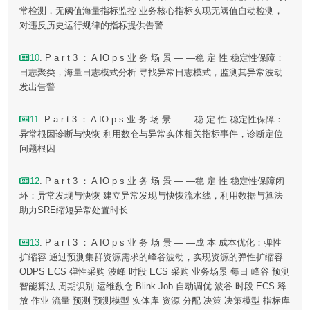
常检测，无阈值海量指标监控 业务核心指标实现无阈值自动检测，
对违反历史运行规律的指标提供告警
10
. P a r t 3 ： A IO p s 业 务 场 景 — —稳 定 性 稳定性保障：
日志聚类，海量日志模式分析 寻找异常日志模式，监测其异常波动
发出告警
11
. P a r t 3 ： A IO p s 业 务 场 景 — —稳 定 性 稳定性保障：
异常根因诊断与快恢 利用数仓与异常实体相关指标事件，诊断定位
问题根因
12
. P a r t 3 ： A IO p s 业 务 场 景 — —稳 定 性 稳定性保障闭
环：异常发现与快恢 建立异常发现与快恢流水线，利用数据与算法
助力SRE缩短异常处置时长
13
. P a r t 3 ： A IO p s 业 务 场 景 — —成 本 成本优化：弹性
扩缩容 通过预测集群资源需求的峰谷波动，实现资源的弹性扩缩容
ODPS ECS 弹性采购 波峰 时段 ECS 采购 业务场景 每日 峰谷 预测
智能算法 周期识别 运维数仓 Blink Job 自动调优 波谷 时段 ECS 释
放 作业 流量 预测 预测模型 实体库 资源 分配 决策 决策模型 指标库