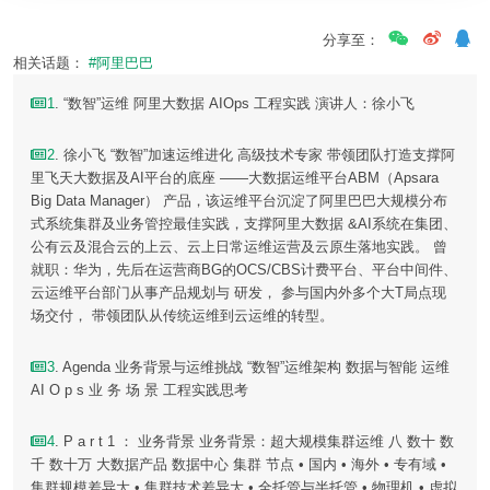
分享至：
相关话题：
#阿里巴巴
1
. “数智”运维 阿里大数据 AIOps 工程实践 演讲人：徐小飞
2
. 徐小飞 “数智”加速运维进化 高级技术专家 带领团队打造支撑阿
里飞天大数据及AI平台的底座 ——大数据运维平台ABM（Apsara
Big Data Manager） 产品，该运维平台沉淀了阿里巴巴大规模分布
式系统集群及业务管控最佳实践，支撑阿里大数据 &AI系统在集团、
公有云及混合云的上云、云上日常运维运营及云原生落地实践。 曾
就职：华为，先后在运营商BG的OCS/CBS计费平台、平台中间件、
云运维平台部门从事产品规划与 研发， 参与国内外多个大T局点现
场交付， 带领团队从传统运维到云运维的转型。
3
. Agenda 业务背景与运维挑战 “数智”运维架构 数据与智能 运维
AI O p s 业 务 场 景 工程实践思考
4
. P a r t 1 ： 业务背景 业务背景：超大规模集群运维 八 数十 数
千 数十万 大数据产品 数据中心 集群 节点 • 国内 • 海外 • 专有域 •
集群规模差异大 • 集群技术差异大 • 全托管与半托管 • 物理机 • 虚拟