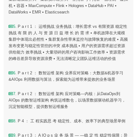
机 • 容器 • MaxCompute • Flink • Hologres • DataHub • PAI •
DataWorks • EMR • Elasticsearch
5
. P a r t 1 ： 运维挑战 业务挑战：增长需求 vs 有限资源 稳定性
挑战 有 限 的 人 与 资 源 日 益 增 长 的 需 求 • 单机故障在大规模
集群中体现出必然性 • 集群复杂性带来监控与故障恢复的难度 • 高频
发布变更与稳定性管控的冲突 成本挑战 • 用户的资源需求超过资源
供给能力 效率挑战 • 大量琐碎的用户咨询影响工作效率 • 资源需求
的峰谷差异导致资源浪费 • 无法清晰定义团队运维活动的价值
6
. P a r t 2 ： 数智运维 架构 业界应对策略：大数据&机器学习
&AIOps 利用数据与算法，探索能为运维带来提效的业务场景
7
. P a r t 2 ： 数智运维 架构 应对策略—内核：从DataOps到
AIOps 的数智运维架构 构筑运维数仓，以场景数据驱动机器学习，
沉淀智能模型，提供数智运维服务
8
. P 4 ： 工 程实践思 考 稳定性、成本、效率下的典型场景举例
9
. P a r t 3 ： A IO p s 业 务 场 景 — —稳 定 性 稳定性保障：异