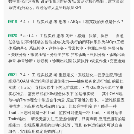
数字量化运营看板 设定衡量运维研发/日常活动核心指标，建立跟踪
系统逐步优化，通过运维大盘呈现顶层KPI
19
. P 4 ： 工 程实践思 考 思考：AIOps工程实践的要点是什么？
20
. P a r t 4 ： 工程实践 思考 闭环：感知、决策、执行——自愈
任务链 以事件驱动的智能感知-决策-执行的闭环体系作为AIOps工程
体系的基石 系统检测 • 巡检任务 • 异常检测 • 检测出告警 告警分析
• 关联分析 • 报警压缩 • 分析出异常 异常诊断 • 根因分析 • 诊断出新
异常 异常诊断 • 诊断树 • 诊断出根因 决策执行 •恢复作业 •变更通知
21
. P 4 ： 工 程实践思 考 重新定义：系统进化—云原生应用/运
维规范OAM 将运维和基础设施能力——抽象服务化进行输出的最佳
实践（Traits） 寻找云原生下的运维载体： • 当K8s成为云原生的事
实标准后，需要寻找在K8s理念体系下 的运维实现——其中OAM规
范中的Traits理念非常适合作为云 原生下运维的载体。 • 运维根据应
用描述，为应用添加对应的Traits，比如弹性扩缩 容可能是一种
Trait，日志可能是一种Trait、监控可能也是一种 Trait。 • 通过运维
Traits输出， 研发无需关注底层运维细节，只需声明 应用想拥有的运
维能力，实现应用运维的自动化托管，而且 各种运维能力可以自由
组合，实现应用稳定高效的运行