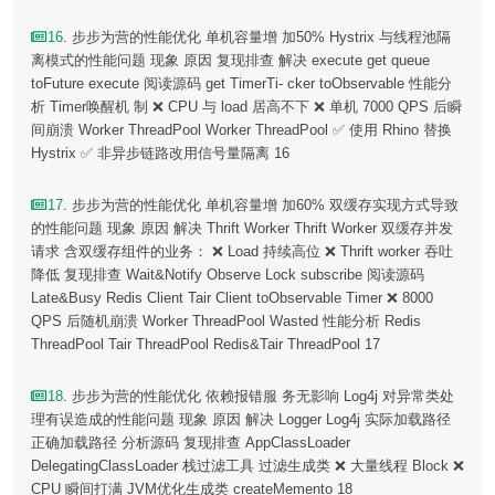
16
. 步步为营的性能优化 单机容量增 加50% Hystrix 与线程池隔
离模式的性能问题 现象 原因 复现排查 解决 execute get queue
toFuture execute 阅读源码 get TimerTi- cker toObservable 性能分
析 Timer唤醒机 制 ❌ CPU 与 load 居高不下 ❌ 单机 7000 QPS 后瞬
间崩溃 Worker ThreadPool Worker ThreadPool ✅ 使用 Rhino 替换
Hystrix ✅ 非异步链路改用信号量隔离 16
17
. 步步为营的性能优化 单机容量增 加60% 双缓存实现方式导致
的性能问题 现象 原因 解决 Thrift Worker Thrift Worker 双缓存并发
请求 含双缓存组件的业务： ❌ Load 持续高位 ❌ Thrift worker 吞吐
降低 复现排查 Wait&Notify Observe Lock subscribe 阅读源码
Late&Busy Redis Client Tair Client toObservable Timer ❌ 8000
QPS 后随机崩溃 Worker ThreadPool Wasted 性能分析 Redis
ThreadPool Tair ThreadPool Redis&Tair ThreadPool 17
18
. 步步为营的性能优化 依赖报错服 务无影响 Log4j 对异常类处
理有误造成的性能问题 现象 原因 解决 Logger Log4j 实际加载路径
正确加载路径 分析源码 复现排查 AppClassLoader
DelegatingClassLoader 栈过滤工具 过滤生成类 ❌ 大量线程 Block ❌
CPU 瞬间打满 JVM优化生成类 createMemento 18