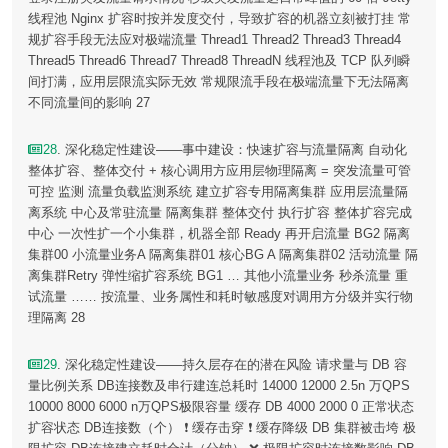
线程池 Nginx 扩容时按并发度交付，导致扩容的机器立刻被打挂 常
规扩容手段无法应对极端流量 Thread1 Thread2 Thread3 Thread4
Thread5 Thread6 Thread7 Thread8 ThreadN 线程池及 TCP 队列瞬
间打满，应用层限流实际无效 常规限流手段在极端流量下无法隔离
不同流量间的影响 27
28
. 深化稳定性建设——事中建设：快速扩容与流量隔离 自动化
整体扩容、整体交付 + 核心调用方应用层物理隔离 = 突发流量可管
可控 监测 流量负载监测系统 建立扩容专用隔离集群 应用层流量隔
离系统 中心及常驻流量 隔离集群 整体交付 执行扩容 整体扩容完成
中心 一次性扩一个小集群，机器全部 Ready 再开启流量 BG2 隔离
集群00 小流量业务A 隔离集群01 核心BG A 隔离集群02 活动流量 隔
离集群Retry 弹性缩扩容系统 BG1 … 其他小流量业务 秒杀流量 重
试流量 …… 按流量、业务属性和耗时敏感度对调用方分级并实行物
理隔离 28
29
. 深化稳定性建设——持久层存在的潜在风险 请求量与 DB 容
量比例关系 DB连接数及串行建连总耗时 14000 12000 2.5n 万QPS
10000 8000 6000 n万QPS极限容量 缓存 DB 4000 2000 0 正常状态
扩容状态 DB连接数（个） ❗ 缓存击穿 ❗ 缓存降级 DB 集群被击垮 极