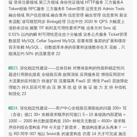
猛 登录注册领域 第三方领域 身份凭证领域 HTTP服务 三方服务A
Token校验 RPC服务 三方服务B Token管理 运营支持 Admin Tools
融合领域 用户信息领域 融合查询 信息管理 融合管理 信息查询 新业
务适配 读写模型同步 Binlog处理 日志中控 2020 年 QPS 大幅度上
涨秒杀活动 频繁 TP 耗时及可用性要求严格 业务方对 5ms 或
0.01% 以内的瞬 时可用性恶化也十分敏感 业务公共服务 Ticket管理
数据层 MySQL Cellar Squirrel MySQL 容量有限 集群的扩展和缓存
容灾依赖 MySQL， 但数据库本身的容量和连接数存在天 花板，只
能满足约 50% 的流量需求 22
23
. 深化稳定性建设——总体目标 对整体架构的性能和稳定性问
题进行周期化摸底 全链路压测 故障演练 应用服务层 增强应用层对
大流量的应对能力 快速扩容 流量隔离 PaaS 层 增强 PaaS 层故障处
理能力 持久层高可用 由 压 测 系 统 提 供 验 证 能 力 支 持 补偿机
制强化 23
24
. 深化稳定性建设——用户中心全链路压测面临的问题 200+ 写
（含读）接口 30+ 依赖请求顺序的写接口 5～10 条链路内部逻辑 =
1000 ～ 2000 种元数据需构造 150+ 种相关元数据 = 4500+ 请求顺
序排列组合需构造 PM 今天提了新需求， 数据构造要从头再来？ 一
位 RD 同学 007 地以 5min/条 的速度构造 仍需 14 天才可完成 施压