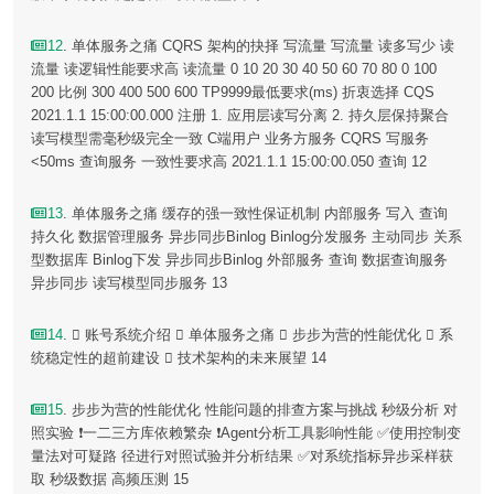
12
. 单体服务之痛 CQRS 架构的抉择 写流量 写流量 读多写少 读
流量 读逻辑性能要求高 读流量 0 10 20 30 40 50 60 70 80 0 100
200 比例 300 400 500 600 TP9999最低要求(ms) 折衷选择 CQS
2021.1.1 15:00:00.000 注册 1. 应用层读写分离 2. 持久层保持聚合
读写模型需毫秒级完全一致 C端用户 业务方服务 CQRS 写服务
<50ms 查询服务 一致性要求高 2021.1.1 15:00:00.050 查询 12
13
. 单体服务之痛 缓存的强一致性保证机制 内部服务 写入 查询
持久化 数据管理服务 异步同步Binlog Binlog分发服务 主动同步 关系
型数据库 Binlog下发 异步同步Binlog 外部服务 查询 数据查询服务
异步同步 读写模型同步服务 13
14
.  账号系统介绍  单体服务之痛  步步为营的性能优化  系
统稳定性的超前建设  技术架构的未来展望 14
15
. 步步为营的性能优化 性能问题的排查方案与挑战 秒级分析 对
照实验 ❗️一二三方库依赖繁杂 ❗️Agent分析工具影响性能 ✅使用控制变
量法对可疑路 径进行对照试验并分析结果 ✅对系统指标异步采样获
取 秒级数据 高频压测 15