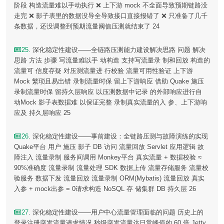
阶段 构造流量难以手动执行 ❌ 上下游 mock 不全面导致预期链路没
走完 ❌ 影子表里的数据没导全导致接口直接报错了 ❌ 只准备了几千
条数据，还没调整到预期流量阈值压测就结束了 24
25
. 深化稳定性建设——全链路压测能力建设解决思路 问题 解决
思路 方法 步骤 写流量难以手 动构造 支持写流量录 制和回放 构造的
流量可 信度存疑 对压测流量进 行校验 流量可用性验证 上下游
Mock 繁琐且易出错 录制流量时保 留上下游响应 借助 Quake 施压
录制流量时保 留持久层响应 以压测数据中记录 的外部响应进行自
动Mock 影子表数据难 以保证完整 录制真实流量的入 参、上下游响
应及 持久层响应 25
26
. 深化稳定性建设——事前建设：全链路压测与故障演练的实现
Quake平台 用户 施压 影子 DB 访问 流量回放 Servlet 应用逻辑 故
障注入 流量录制 服务间调用 Monkey平台 真实流量 + 数据校验 ≈
90%准确度 流量录制 流量处理 SDK 数据上传 流量存储服务 流量校
验服务 数据下发 流量回放 流量录制 ORM(Mybatis) 流量回放 真实
入参 + mock出参 = 0请求构造 NoSQL 存 储集群 DB 持久层 26
27
. 深化稳定性建设——用户中心流量管理面临的问题 历史上的
登录注册突发流量请求情况 秒级突发流量达日常峰值的 60 倍 Jetty