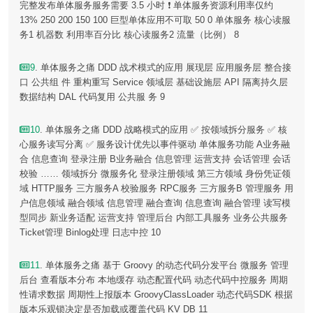
完整发布单体服务服务需要 3.5 小时 ❗ 单体服务资源利用率仅约
13% 250 200 150 100 巨型单体应用不可取 50 0 单体服务 核心读服
务1 机器数 利用率百分比 核心读服务2 流量（比例） 8
9
. 单体服务之痛 DDD 战术模式的应用 展现层 应用服务层 整合接
口 公共组 件 重构重写 Service 领域层 基础设施层 API 隔离持久层
数据结构 DAL 代码复用 公共服 务 9
10
. 单体服务之痛 DDD 战略模式的应用 ✅ 按领域拆分服务 ✅ 核
心服务读写分离 ✅ 服务设计优先以事件驱动 单体服务功能 A业务融
合 信息查询 登录注册 B业务融合 信息管理 运营支持 会话管理 会话
校验 …… 领域拆分 微服务化 登录注册领域 第三方领域 身份凭证领
域 HTTP服务 三方服务A 校验服务 RPC服务 三方服务B 管理服务 用
户信息领域 融合领域 信息管理 融合查询 信息查询 融合管理 读写模
型同步 新业务适配 运营支持 管理后台 内部工具服务 业务公共服务
Ticket管理 Binlog处理 日志中控 10
11
. 单体服务之痛 基于 Groovy 的动态代码分发平台 微服务 管理
后台 查看版本分布 本地缓存 动态配置代码 动态代码中控服务 周期
性请求数据 周期性上报版本 GroovyClassLoader 动态代码SDK 根据
版本乐观锁决定是否加载或覆盖代码 KV DB 11