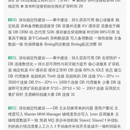
限扩容 DB连接建立耗时合计（分钟） ❌ 极限扩容时连接数影响 DB
稳定性 ❌ 发布时连接初始化拖长扩容时间 29
30
. 深化稳定性建设——事中建设：持久层高可用 核心读服务 稳
定机器 异构备用数据源接管 DB 容量外流量 KV 缓存层 流量低于阈
值 DB ORM 动 态代理 SDK 缓存被击穿或降级 时仍99.99%可用 流
量高于阈值 基于Cellar的 异构数据源 写入备用数据 一致性校验 主备
数据一致 性保障服务 Binlog同步数据 Binlog延迟消费 30
31
. 深化稳定性建设——事中建设：持久层高可用 DB 击穿防护 +
DB 连接数优化 = 持久层可用性与容灾能力提升 核心读服务 扩容机
器 稳定机器 KV 缓存层 缓存正常时 DB 连接 80%为 IDLE 状态 建立
DB 代理服务 低损耗的 Thrift 连接 高损耗的 DB 连接 5*n～20*n >=
3500个连接 DB 5*n～20*n >= 1000个连接 DB 代理服务 少量 DB 连
接即可支撑扩容机器请求 5*10～20*10 = 50 ～ 200个连接 应用层大
量扩容时 无需瞬间创建大量 DB 连接 31
32
. 深化稳定性建设——DB 主从切换带来的问题 需用户重试 主
维度写入 Master MHA Manager 辅维度异步写入 1min 应用服务 主
辅维度数据不一致 简易 MQ 异步补偿机制 Slave1 Slave2 ❗️ 补偿队
列的执行情况需要人工介入 ❗️ 手动操作补偿开关造成不一致时间延长