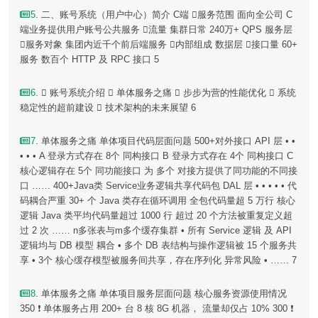
5
. 二、账号系统（用户中心）简介 C端 服务范围 面向全公司 C
端业务提供用户账号公共服务 流量 集群日常 240万+ QPS 服务层
服务对象 集团内近千个前后端服务 内部组成 数据层 接口量 60+
服务 数百个 HTTP 及 RPC 接口 5
6
.  账号系统介绍  单体服务之痛  步步为营的性能优化  系统
稳定性的超前建设  技术架构的未来展望 6
7
. 单体服务之痛 单体项目代码层面问题 500+对外接口 API 层 • •
• • • A 登录方式存在 8个 同构接口 B 登录方式存在 4个 同构接口 C
核心逻辑存在 5个 同功能接口 为 多个 对接方提供了同功能的不同接
口 …… 400+Java类 Service业务逻辑共享代码包 DAL 层 • • • • • 代
码耦合严重 30+ 个 Java 类存在循环调用 全包代码量超 5 万行 核心
逻辑 Java 类平均代码量超过 1000 行 超过 20 个方法被重复定义超
过 2 次 …… n多张表与m多个缓存集群 • 所有 Service 逻辑 及 API
逻辑均与 DB 模型 耦合 • 多个 DB 表结构与操作逻辑被 15 个服务共
享 • 3个 核心缓存模型被服务间共享，存在序列化 异常风险 • …… 7
8
. 单体服务之痛 单体项目服务层面问题 核心服务资源使用情况
350 ❗ 单体服务占用 200+ 台 8 核 8G 机器， 流量却仅占 10% 300 ❗