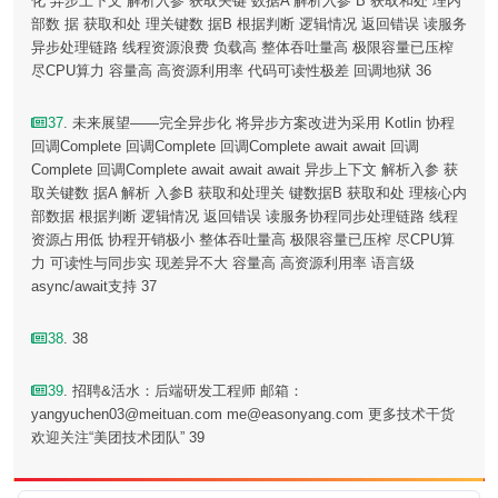
化 异步上下文 解析入参 获取关键 数据A 解析入参 B 获取和处 理内
部数 据 获取和处 理关键数 据B 根据判断 逻辑情况 返回错误 读服务
异步处理链路 线程资源浪费 负载高 整体吞吐量高 极限容量已压榨
尽CPU算力 容量高 高资源利用率 代码可读性极差 回调地狱 36
37
. 未来展望——完全异步化 将异步方案改进为采用 Kotlin 协程
回调Complete 回调Complete 回调Complete await await 回调
Complete 回调Complete await await await 异步上下文 解析入参 获
取关键数 据A 解析 入参B 获取和处理关 键数据B 获取和处 理核心内
部数据 根据判断 逻辑情况 返回错误 读服务协程同步处理链路 线程
资源占用低 协程开销极小 整体吞吐量高 极限容量已压榨 尽CPU算
力 可读性与同步实 现差异不大 容量高 高资源利用率 语言级
async/await支持 37
38
. 38
39
. 招聘&活水：后端研发工程师 邮箱：
yangyuchen03@meituan.com me@easonyang.com 更多技术干货
欢迎关注“美团技术团队” 39