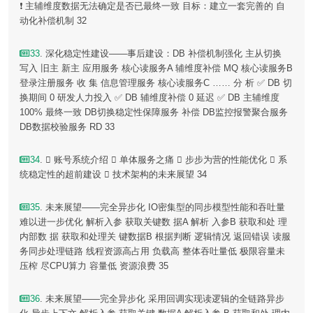
❗️ 主辅维度数据无法确定是否已最终一致 目标：建立一套完善的 自
动化补偿机制 32
33
. 深化稳定性建设——事后建设：DB 补偿机制强化 主从切换
写入 旧主 新主 应用服务 核心读服务A 辅维度补偿 MQ 核心读服务B
登录注册服务 收 集 信息管理服务 核心读服务C …… 分 析 ✅ DB 切
换期间 0 研发人力投入 ✅ DB 辅维度补偿 0 延迟 ✅ DB 主辅维度
100% 最终一致 DB切换稳定性保障服务 补偿 DB监控报警聚合服务
DB数据校验服务 RD 33
34
.  账号系统介绍  单体服务之痛  步步为营的性能优化  系
统稳定性的超前建设  技术架构的未来展望 34
35
. 未来展望——完全异步化 IO密集型的同步模型性能和吞吐量
难以进一步优化 解析入参 获取关键数 据A 解析 入参B 获取和处 理
内部数 据 获取和处理关 键数据B 根据判断 逻辑情况 返回错误 读服
务同步处理链路 线程资源高占用 负载高 整体吞吐量低 极限容量未
压榨 尽CPU算力 容量低 资源浪费 35
36
. 未来展望——完全异步化 采用回调实现读逻辑的全链路异步