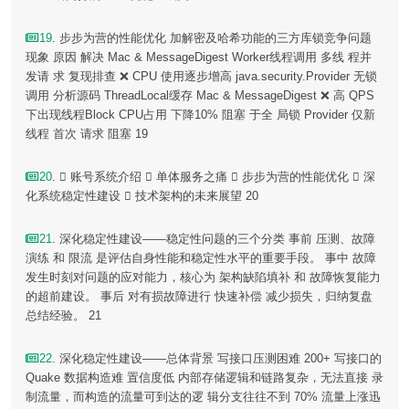
19
. 步步为营的性能优化 加解密及哈希功能的三方库锁竞争问题
现象 原因 解决 Mac & MessageDigest Worker线程调用 多线 程并
发请 求 复现排查 ❌ CPU 使用逐步增高 java.security.Provider 无锁
调用 分析源码 ThreadLocal缓存 Mac & MessageDigest ❌ 高 QPS
下出现线程Block CPU占用 下降10% 阻塞 于全 局锁 Provider 仅新
线程 首次 请求 阻塞 19
20
.  账号系统介绍  单体服务之痛  步步为营的性能优化  深
化系统稳定性建设  技术架构的未来展望 20
21
. 深化稳定性建设——稳定性问题的三个分类 事前 压测、故障
演练 和 限流 是评估自身性能和稳定性水平的重要手段。 事中 故障
发生时刻对问题的应对能力，核心为 架构缺陷填补 和 故障恢复能力
的超前建设。 事后 对有损故障进行 快速补偿 减少损失，归纳复盘
总结经验。 21
22
. 深化稳定性建设——总体背景 写接口压测困难 200+ 写接口的
Quake 数据构造难 置信度低 内部存储逻辑和链路复杂，无法直接 录
制流量，而构造的流量可到达的逻 辑分支往往不到 70% 流量上涨迅