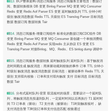
13
. BCP整体架构-消息订阅服务 消息订阅服务主要包含：数据订
阅、数据转换模块 DB 变更 Binlog Parser MQ 变更 MQ Consumer
Redis 变更 Redis Aof Parser ES 变更 延时触发队列 TTL 分钟小时
级别 触发消息数据 Redis TTL 天级别 ES Translog Parser 目标消息
数据 数据订阅 数据转换 Tair
14
. 消息订阅服务-增量订阅组件 标准化的数据订阅CDC组件 DB
变更 Binlog Parser MQ 变更 MQ Consumer 新创建一个单独消费组
Redis 变更 Redis Aof Parser 实现redis 主从协议 ES 变更 ES
Translog Parser 对接Binlog、MQ、Redis、ES binlog dump 调研中
15
. 消息订阅服务-数据转换 延时触发队列 延时队列：基于触发消
息时间戳生成 触发消息：用来驱动规则校验的事件 订单 TTL 分钟小
时级别 触发消息 触发消息数据 目标消息：被驱动事件 Redis TTL 天
级别 支持双向校验：订单和支付双向触发 支付 目标消息 目标消息
数据 Tair
16
. 分布式延时队列-背景 双流核对的场景，需要设计一个延时队
列，将触发消息先投递到队列，一定延时时间以后再执行 T1 延时时
间 T3 订单表（驱动） T2 支付表（被驱动） T1时刻触发核对， 缺
支付消息告警 T3时刻订单和支付信息匹配 校验通过