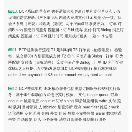
10
. BCP系统处理流程 购买逻辑涉及更新订单和支付单状态，假
设我们需要校验用户下单 60s 内是否完成支付且金额是 否一致。我
会从系统（宏观）和规则（微观）两个层面叙述系统行为。 订单 订
阅Binlog 消息订阅服务 匹配键：订单id 缓存 支付 订阅Binlog 消息订
阅服务 匹配键：订单id 延时时间 规则执行服务 一致？ N 告警
11
. BCP规则执行流程 T1 延时时间 T3 订单表（触发消息） 检验
每一笔交易60s内是否完成支付 T2 ① 订单表产生Binlog，订单 ID 为
匹配键 支付表（目标消息） ②支付表产生Binlog，订单 ID 为匹配键
③60s之后根据匹配键触发消息组装 BCP规则执行 执行核对规则
order.id == payment.id && order.amount == payment.amount
12
. BCP整体架构 BCP核心服务包括消息订阅服务和规则执行服
务，基于事件驱动的方式进行实时校验。 支付 trigger queue 订单
enqueue 触发消息 dequeue 订单binlog 60后触发组装 write 支付 延
时 队列 目标消息 支付binlog 是否熔断 缓存 read filter 推送 check
泛化调用 泛化调用 金融 外卖 组装 数据不完整告警 alarm 数据错误
告警 自动修复 到店 业务服务 消息订阅服务 规则执行服务