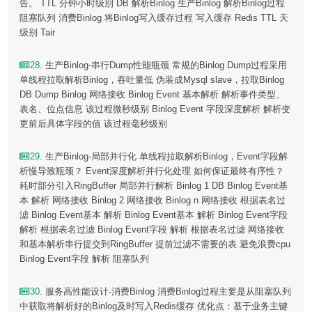
告。 TTL 分钟小时级别 DB 解析Binlog 生产Binlog 解析Binlog过程
阻塞队列 消费Binlog 将Binlog写入缓存过程 写入缓存 Redis TTL 天
级别 Tair
28
. 生产Binlog-串行Dump性能瓶颈 常规的Binlog Dump过程采用
单线程拉取解析Binlog，吞吐量低 伪装成Mysql slave，拉取Binlog
DB Dump Binlog 网络接收 Binlog Event 基本解析 解析事件类型、
表名、位点信息 该过程微秒级别 Binlog Event 字段深度解析 解析变
更前后具体字段的值 该过程毫秒级别
29
. 生产Binlog-局部并行化 单线程拉取解析Binlog，Event字段解
析慢导致瓶颈？ Event深度解析并行化处理 如何保证最终有序性？
耗时部分引入RingBuffer 局部并行解析 Binlog 1 DB Binlog Event基
本 解析 网络接收 Binlog 2 网络接收 Binlog n 网络接收 根据表名过
滤 Binlog Event基本 解析 Binlog Event基本 解析 Binlog Event字段
解析 根据表名过滤 Binlog Event字段 解析 根据表名过滤 网络接收
和基本解析串行提交到RingBuffer 提前过滤不需要的表 避免浪费cpu
Binlog Event字段 解析 阻塞队列
30
. 服务高性能设计-消费Binlog 消费Binlog过程主要是从阻塞队列
中获取将解析好的Binlog及时写入Redis缓存 优化点：基于业务主键