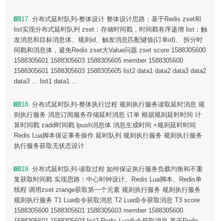
17
. 分布式延时队列-整体设计 整体设计思路：基于Redis zset和
list实现分布式延时队列 zset：存储时间戳，时间戳有序递增 list：触
发消息和目标消息体、规则id、触发消息匹配键值(订单id)、 拆分时
间戳和消息体，避免Redis zset大Value问题 zset score 1588305600
1588305601 1588305603 1588305605 member 1588305600
1588305601 1588305603 1588305605 list2 data1 data2 data3 data2
data3 … list1 data1 …
18
. 分布式延时队列-整体执行过程 规则执行服务读取延时消息 规
则执行服务 消息订阅服务存储延时消息 订单 根据规则延时时间 计
算时间戳 zadd时间戳 lpush消息体 消息生成时间 +规则延时时间
Redis Lua脚本保证事务操作 延时队列 规则执行服务 规则执行服务
执行服务获取无状态设计
19
. 分布式延时队列-读取过程 如何保证执行服务负载均衡和不重
复获取时间戳 实现思路：中心时钟设计、Redis Lua脚本、Redis单
线程 调用zset zrange获取第一个元素 规则执行服务 规则执行服务
规则执行服务 T1 Lua命令获取消息 T2 Lua命令获取消息 T3 score
1588305600 1588305601 1588305603 member 1588305600
1588305601 1588305603 list2 Redis Lua命令获取消息 基于Redis