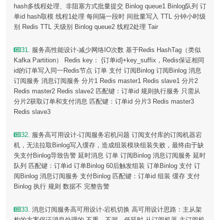
hash多线程处理、非阻塞方式批量提交 Binlog queue1 Binlog队列 订
单id hash取模 线程1处理 每间隔一段时 间批量写入 TTL 分钟小时级
别 Redis TTL 天级别 Binlog queue2 线程2处理 Tair
31
. 服务高性能设计-减少网络IO次数 基于Redis HashTag（类似
Kafka Partition） Redis key： {订单id}+key_suffix，Redis保证相同
id的订单写入同一Redis节点 订单 支付 订阅Binlog 订阅Binlog 消息
订阅服务 消息订阅服务 分片1 Redis master1 Redis slave1 分片2
Redis master2 Redis slave2 匹配键：订单id 规则执行服务 只需从
分片2获取订单和支付消息 匹配键：订单id 分片3 Redis master3
Redis slave3
32
. 服务高可用设计-订阅服务宕机问题 订阅支付库的订阅机器宕
机，无法拉取Binlog写入缓存，造成组装模块组装失败，最终由于缺
失支付Binlog导致告警 延时消息 订单 订阅Binlog 消息订阅服务 延时
队列 匹配键：订单id 订单Binlog 60后触发组装 订单Binlog 支付 订
阅Binlog 消息订阅服务 支付Binlog 匹配键：订单id 组装 缓存 支付
Binlog 执行 规则 数据不 完整告警
33
. 消息订阅服务高可用设计-宕机切换 高可用设计思路：主从架
构的方案保证消息处理的 不重、不漏、低延时 从订阅机器 主订阅机