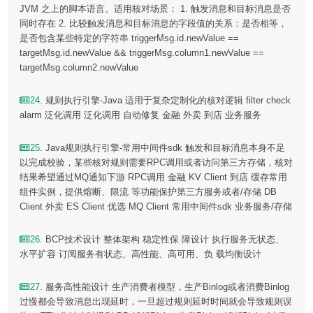
JVM 之上的脚本语言。适用核对场景： 1. 触发消息和目标消息是否
同时存在 2. 比较触发消息和目标消息的字段值的关系：是否相等，
是否包含某些特定的字符串 triggerMsg.id.newValue ==
targetMsg.id.newValue && triggerMsg.column1.newValue ==
targetMsg.column2.newValue
24
. 规则执行引擎-Java 适用于复杂定制化的核对逻辑 filter check
alarm 泛化调用 泛化调用 自动修复 金融 外卖 到店 业务服务
25
. Java规则执行引擎-常用中间件sdk 触发和目标消息本身不足
以完成校验，某些核对规则需要RPC调用或者访问第三方存储，核对
结果希望通过MQ通知下游 RPC调用 金融 KV Client 到店 缓存常用
组件实例，提供熔断、限流 等功能保护第三方服务或者/存储 DB
Client 外卖 ES Client 优选 MQ Client 常用中间件sdk 业务服务/存储
26
. BCP技术设计 整体架构 稳定性保 障设计 执行服务无状态、
水平扩容 订阅服务有状态、高性能、高可用、负 载均衡设计
27
. 服务高性能设计 生产消费者模型，生产Binlog或者消费Binlog
过慢都会导致消息出现延时，一旦超过规则延时时间就会导致规则误