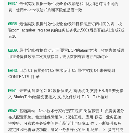
37
. 最佳实践-数据一致性校验 触发消息和目标消息订阅不同的
表，使用Aviator表达式判断字段值是否一致
38
. 最佳实践-数据时效性校验 触发和目标消息订阅相同的表，校
验zcm_acquirer_register表的任务任务状态500s后是否能从1变成7或
者10
39
. 最佳实践-数据自动订正 覆写BCP的alarm方法，收到告警后调
用业务提供数据二次复核接口，确认数据有误进行自动订正
40
. 目录 01 背景介绍 02 技术设计 03 最佳实践 04 未来规划
CONTENTS 目 录
41
. 未来规划 新的CDC 数据源接入 离线核 对支持 ES增量变更接
入 Blade(Tidb)增量变更接入 支持文件核对 T+D，T+H核对
42
. 基础架构 - Java技术专家/资深工程师 岗位职责 1. 负责美团分
布式配置系统、稳定性保障组件、混沌工程、应用 容器、业务正确
性校验、分布式事务等中间件产品设计与研发工 作，不断提升服务
稳定性和完善系统功能，满足业务多样化的应 用场景。 2. 参与混沌