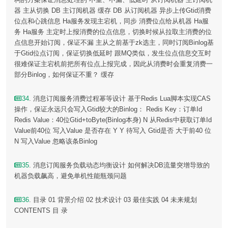
器 主从切换 DB 主订阅机器 缓存 DB 从订阅机器 异步上传Gtid消费
位点和心跳信息 Ha服务发现主宕机，同步 消费位点给从机器 Ha服
务 Ha服务 主定时上报消费的位点信息，切换时候从拉取主消费的位
点信息开始订阅，保证不漏 主从之前基于zk选主，同时订阅Binlog基
于Gtid位点订阅，保证切换低延时 跟MQ类似，发生位点信息交互时
很难保证主宕机前把所有位点上报完成，因此从消费时会重复消费一
部分Binlog，如何保证不重？ 缓存
34
. 消息订阅服务消费过程幂等设计 基于Redis Lua脚本实现CAS
操作，保证永远只会写入Gtid较大的Binlog： Redis Key：订单Id
Redis Value：40位Gtid+toByte(Binlog本身) N 从Redis中获取订单Id
Value前40位 写入Value 是否存在 Y Y 待写入 Gtid是否 大于前40 位
N 写入Value 忽略该条Binlog
35
. 消息订阅服务负载动态均衡设计 如何解决DB流量突增导致的
机器负载飙高，避免单机性能瓶颈问题
36
. 目录 01 背景介绍 02 技术设计 03 最佳实践 04 未来规划
CONTENTS 目 录