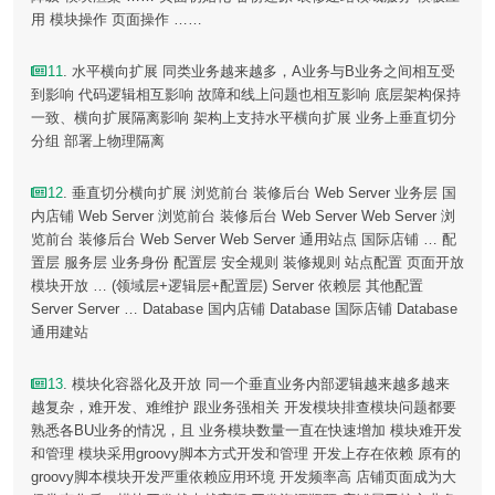
用 模块操作 页面操作 ……
11
. 水平横向扩展 同类业务越来越多，A业务与B业务之间相互受
到影响 代码逻辑相互影响 故障和线上问题也相互影响 底层架构保持
一致、横向扩展隔离影响 架构上支持水平横向扩展 业务上垂直切分
分组 部署上物理隔离
12
. 垂直切分横向扩展 浏览前台 装修后台 Web Server 业务层 国
内店铺 Web Server 浏览前台 装修后台 Web Server Web Server 浏
览前台 装修后台 Web Server Web Server 通用站点 国际店铺 … 配
置层 服务层 业务身份 配置层 安全规则 装修规则 站点配置 页面开放
模块开放 … (领域层+逻辑层+配置层) Server 依赖层 其他配置
Server Server … Database 国内店铺 Database 国际店铺 Database
通用建站
13
. 模块化容器化及开放 同一个垂直业务内部逻辑越来越多越来
越复杂，难开发、难维护 跟业务强相关 开发模块排查模块问题都要
熟悉各BU业务的情况，且 业务模块数量一直在快速增加 模块难开发
和管理 模块采用groovy脚本方式开发和管理 开发上存在依赖 原有的
groovy脚本模块开发严重依赖应用环境 开发频率高 店铺页面成为大