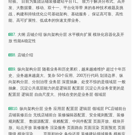
经验。 目前为集团店铺装修建站平台TL。 致力于解决分布式、高并
发、大数据量、移动、双十一、平台化等带 来的各种技术难题及挑
战，构建和持续优化公司基础架构、基础服务， 保证高可靠、高性
能、高可扩展性、低成本的快速支撑业务。
7
. 大纲 店铺介绍 纵向架构分层 水平横向扩展 模块化容器化及开
放 性能&稳定性
8
. 店铺介绍
9
. 纵向架构分层 随着业务和历史累积，越来越难维护 超过十年历
史、业务越来越庞大、复杂 50个应用、200万行代码 划清边界、纵
向架构分层、分别治理 业务层 深度抽象、处变不惊的是领域层 一般
抽象、沉淀公共底层能力的是逻辑层 配置层 沉淀公共业务变更的是
配置层 逻辑层 自由尺度大、持续在变的是业务层 领域层
10
. 纵向架构分层 业务 应用层 配置层 逻辑层 领域层 PC店铺前台
店铺装修后台 无线店铺前台 装修编辑器配置、安全规则配置、装修
规则配置、 数据源配置、依赖配置、中间件配置 页面开放、模块开
放、站点开放 装修服务 渲染服务 页面路由 页面渲染 页面预览 页面
降级 模块渲染 …… 页面初始化 备份还原 装修建站领域服务 模板应