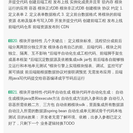
并提交代码 创建后端工程 发布上线 实例化成类并且常 驻内存 模块
运行的应用 容器 模块正式DB 模块非正式DB 创建模块 协议 约定 1.
定义表单 2. 定义表单数据格式 3. 定义前台数据格式 将模块的前端
资源 名称及版本号写入DB 开发并提交代码 创建前端工程 发布上线
前端代码仓库 前端资源发布到 CDN
20
. 模块开放特性 几个关键点： 定义模块标准、流程切分成前后
端分离两部分独立开发 模块各自有自己的前、后端代码，模块之间
独立、隔离、互不影响 *后端半自动化生成工程代码、前端脚手架生
成基本框架 *后端沉淀数据源及依赖集成sdk jar包 前后端各自能够独
立运行和本地单元测试 *模块引擎上实现模块报表、调试、监控可扩
展可插拔 前后端能根据数据协议对接联调预览 无需发布应用，后端
用java写代码提交给容器编译成字节码后运行
21
. 模块开放特性-代码半自动生成 模块代码半自动化生成： 自动
生成模块java类和execute方法 自动生成方法的入参和出参 自动引入
容器所需依赖二方、三方包 自动依赖模块sdk，里面集成所有数据源
自动注入所需的数据源spring bean 自动生成单元测试骨干代码本地
测试 目的&效果： 开发者无需了解环境、依赖，出参入参都已定义
好了，只剩下一个 业务逻辑转换TODO