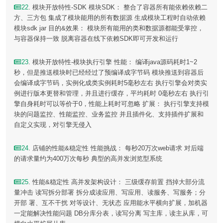
22
. 模块开放特性-SDK 模块SDK： 整合了容器所有能依赖依赖二
方、三方包 集成了模块能用的所有数据源 生成模块工程时自动依赖
模块sdk jar 目的&效果： 模块所有能用的类和数据源都能受掌控，
与容器保持一致 脱离容器在线下依赖SDK即可开发和运行
23
. 模块开放特性-模块执行引擎 性能： 编译java源码耗时1~2
秒，但是推送模块时已经经过了预编译成字节码 模块推送到容器后
会编译成字节码，实例化成类实例耗时5毫秒左右 执行引擎会对类实
例进行版本更替和管理，并且进行缓存，平均耗时 0毫秒左右 执行引
擎自身耗时可以等价于0，性能上耗时可忽略 扩展： 执行引擎支持模
块的问题监控、性能监控、业务监控 并且插件化、支持插件扩展和
自定义实现，对引擎无侵入
24
. 店铺的性能&稳定性 性能挑战： 每秒20万次web请求 对后端
的请求量约为400万次每秒 典型的高并发浏览型系统
25
. 性能&稳定性 高并发架构设计： 三级缓存前置 挡掉大部分流
量冲击 读写拆分部署 拆分成读应用、写应用、读服务、写服务；分
开部 署、互不干扰 对等设计、无状态 应用能水平横向扩展，加机器
一定能解决性能问题 DB分库分表，读写分离 写主库，读主从库，可