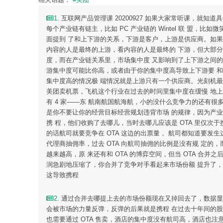
1
. 互联网产品管理课 20200927 如果大家常听课，
每个产业链有链主，比如 PC 产业链的 Wintel 联 
面提到 了和上下游的关系，下游是客户，上游是供应商。如
内容的人是最终的上游，看内容的人是最终的 下游，但大部
度，而在产业链关系里，市场集中度 又影响到了上下游之间
游集中度可能比你高，或者由于你的集中度高导致上下游要 
集中度高的情况极 端情况就是上游只有一个供应商。光刻机最高端
美团卖机票，飞机这个行业在过去的时间里集中度在缓慢 地上升
有 4 家——东 航南航国航海航，小的没什么竞争力的还有
是你不要让你的经营目标经营规划违背市场 的规律，因为产业上
携 程，他们收购了去哪儿，当时去哪儿应该是 OTA 里仅次于
的话航司就要竞争在 OTA 这边的出票量， 航司都知道要发
代理商抽佣率，过去 OTA 向航司抽佣的比例是没有规 定的
越来越高，原 来还有和 OTA 的博弈空间，但当 OTA 合
润急剧地压缩了，你合并了竞争对手看起来市场份额 提升了，但
这导致携程
2
. 通过合并去哪提上去的市场份额现在又掉回去了，数据
会被市场的力量反弹，反弹的后果就是携程 在过去十年间的股
也需要通过 OTA 售卖，酒店的集中度没有航司高，酒店也注意到了