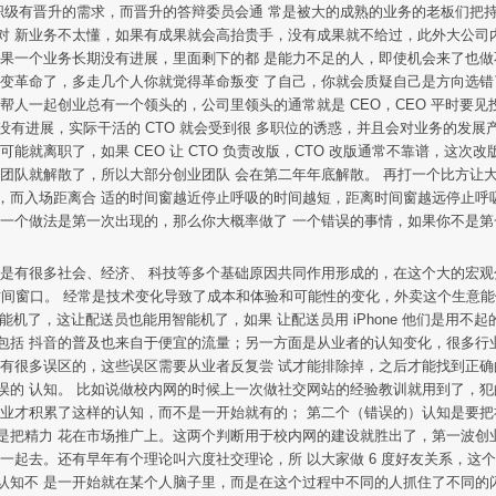
职级有晋升的需求，而晋升的答辩委员会通 常是被大的成熟的业务的老板们把
对 新业务不太懂，如果有成果就会高抬贵手，没有成果就不给过，此外大公司
如果一个业务长期没有进展，里面剩下的都 是能力不足的人，即使机会来了也做
叛变革命了，多走几个人你就觉得革命叛变 了自己，你就会质疑自己是方向选错
人一起创业总有一个领头的，公司里领头的通常就是 CEO，CEO 平时要见投
没有进展，实际干活的 CTO 就会受到很 多职位的诱惑，并且会对业务的发展产生怀
就离职了，如果 CEO 让 CTO 负责改版，CTO 改版通常不靠谱，这次改版
团队就解散了，所以大部分创业团队 会在第二年年底解散。 再打一个比方让
，而入场距离合 适的时间窗越近停止呼吸的时间越短，距离时间窗越远停止呼
有一个做法是第一次出现的，那么你大概率做了 一个错误的事情，如果你不是
社会、经济、 科技等多个基础原因共同作用形成的，在这个大的宏观分析里有一个叫 PEST
短暂的时间窗口。 经常是技术变化导致了成本和体验和可能性的变化，外卖这个生
左右的智能机了，这让配送员也能用智能机了，如果 让配送员用 iPhone 他们是
包括 抖音的普及也来自于便宜的流量；另一方面是从业者的认知变化，很多行
是有很多误区的，这些误区需要从业者反复尝 试才能排除掉，之后才能找到正确
误的 认知。 比如说做校内网的时候上一次做社交网站的经验教训就用到了，犯
创业才积累了这样的认知，而不是一开始就有的； 第二个（错误的）认知是要把
是把精力 花在市场推广上。这两个判断用于校内网的建设就胜出了，第一波创
一起去。还有早年有个理论叫六度社交理论，所 以大家做 6 度好友关系，这
认知不 是一开始就在某个人脑子里，而是在这个过程中不同的人抓住了不同的