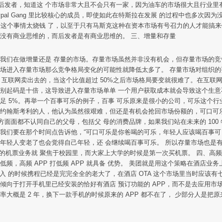
者，知道这 个市场非常大且不会只有一家，因为油车的市场很大且行业里有多家，
al Gang 里比较核心的成员，即使如此在特斯拉在发展 的过程中也多次因为没钱
但由于这个事情太烧钱 了，以至于只有马斯克这种在资本市场有号召力的人才能搞来
没有商业思维的，而后发者是有商业思维的。 三、增量和存量
道我们在做增量还是 存量的市场。存量市场虽然并非没有机会，但存量市场的
市场进入存量市场那么竞争格局变化的可能性就降低太多了。 存量市场对组织的
过 互联网卖出去的，当这个比值超过 50%之后市场格局要变就很难了。在互
差别起码是十倍，这导致进入存量市场单单 一个用户获取成本就会导致这个生意
足 5%。再举一个百事可乐的例子，百事 可乐原来是很小的公司，可乐这个行
约翰斯考利的人，他认为虽然很艰难，但还是有机会抢回市场份额的，可口可乐
方方面面都不认同自己的父母，包括父 母的消费品牌，如果我们站在未来的 10
我们要在那个时间点告诉他，“可口可乐是你爸喝的可乐，年轻人应该喝百事可
年轻人变老了也会觉得自己年轻，还 会继续喝百事可乐。 所以存量市场也是
团的机票业务就 聚焦于校园里，而大家上大学的时候是第一次买机票。 四、高
频，高频 APP 打低频 APP 就具备 优势。 美团就是用这个策略在酒店
美团进入 的时候携程已经是完完全全的老大了，在酒店 OTA 这个市场里当时应
倾向于打开手机里已经安装的恰好有酒店 预订功能的 APP，而不是去应用市场
大概是 2 年，换下一款手机的时候原来的 APP 都不在了， 少部分人是把原