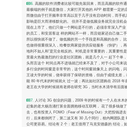
6
. 高频的软件消费者比较可能先装回来，而且高频的软件通常
最极端的例子就是微信，大家打开其他的 APP 都需要一定的
而微信由于打开频率非常高以至于几乎没有启动时间，而手机
影响是巨大而潜移默化的。 但并不是做低频业务就完全没机
现在上市了，他们只做一个网站是不行的，必须非常深入产业
的员工，和安居客这 样的网站不一样，而且链家还自己做二
所以很快就不做了。做低频的另一个手段是和高频的合作， 
也做得很重很深入，给餐饮商家提供供应链服务 （快驴），再
地利不如人和”是完全相反的。时机是非常重要的，其重要性是
里最火热最激烈的行业是社区团购，就是几个人一 起下个单
头而言这个 时间点再不进场就已经来不及了，对于小公司来说时间
多行业的时间窗是非常窄的，这个时间窗就像天上 的闪电，
王读大学的时候，侥幸获得了保研的资格，但由于成绩太差，老
能 80 年代末的时候就火 过一波；再比如社区团购在 20
老王在大学的时候就有老师在研究 3G，当时水木清华有后面
7
. 人讨论 3G 创业的问题，2009 年的时候有一个人在
赶集的老大杨浩涌打算全面拥抱移动互联网， 花了很多钱做
去，也有投资人 FOMO（Fear of Missing Out）
行，后来都倒闭了，第二波又有 30 几个同行，校内网团队是
公司更容易。结论有 2 个：老王借用了马克安德森的 结论