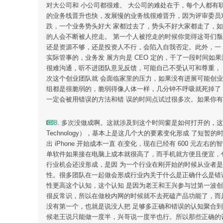
对大公司和 小公司都很难。 大公司的难处在于，每个人都有
的业务线晋升也快，发展慢的业务线很难晋升，因为评审委员
跌，一个业务势头好大 家都过去了，势头不好大家都走了，
的人会不断被人挖走。 第一个人被挖走的时候你觉得这哥们
还是资源不够，还是投资人不行，会陷入自我否定。此外，一 帮
实际管事的，业务发 展方向是 CEO 定的，干了一段时间如果
很难沟通，听不进团队意见反馈，可能自己不受认可和尊重， 可能
次这个创业团队就 会面临家里的压力，如果没有进展可能创业
组都是很脆弱的，脆弱得像人体一样，几分钟不呼吸就死掉了
一定会被用错误的方法和错 误的时间点试过很多次。如果你
8
. 多次没做成啊。这就涉及到这个时间窗是如何打开的，这是有很多
Technology），基本上是这几个大的要素变化形成 了
出 iPhone 开始成本一直 在变化，现在已经有 600 元
单软件如果接在电脑上成本就很高了，而手机就方便且便宜，
行业机会还没形成，是因 为一个行业在刚开始的时候从业者
性。很多团队在一起做会形成行业内关于什么是正确什么是错
性更高这个认知，这个认知 是因为老王和王兴参与过第一波
很反常识，所以在做校内网的时候就不去死磕产品功能了，而
没有第一个，也就是说没人把 足够多正确和错误的认知聚合到
候老王说只能做一度半，兴哥说一度半也行。所以那些正确的