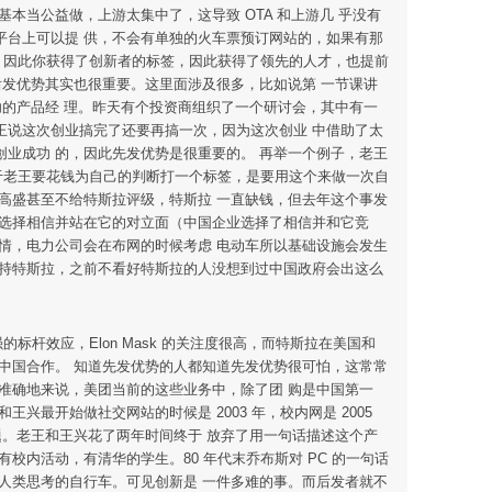
本当公益做，上游太集中了，这导致 OTA 和上游几 乎没有
平台上可以提 供，不会有单独的火车票预订网站的，如果有那
 了，因此你获得了创新者的标签，因此获得了领先的人才，也提前
后发优势其实也很重要。这里面涉及很多，比如说第 一节课讲
个成功的产品经 理。昨天有个投资商组织了一个研讨会，其中有一
老王说这次创业搞完了还要再搞一次，因为这次创业 中借助了太
业成功 的，因此先发优势是很重要的。 再举一个例子，老王
 至于老王要花钱为自己的判断打一个标签，是要用这个来做一次自
高盛甚至不给特斯拉评级，特斯拉 一直缺钱，但去年这个事发
以选择相信并站在它的对立面（中国企业选择了相信并和它竞
情，电力公司会在布网的时候考虑 电动车所以基础设施会发生
支持特斯拉，之前不看好特斯拉的人没想到过中国政府会出这么
的标杆效应，Elon Mask 的关注度很高，而特斯拉在美国和
中国合作。 知道先发优势的人都知道先发优势很可怕，这常常
准确地来说，美团当前的这些业务中，除了团 购是中国第一
最开始做社交网站的时候是 2003 年，校内网是 2005
户的问题。老王和王兴花了两年时间终于 放弃了用一句话描述这个产
内活动，有清华的学生。80 年代末乔布斯对 PC 的一句话
人类思考的自行车。可见创新是 一件多难的事。而后发者就不