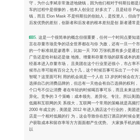
守，为什么李斌非常激进地烧钱，因为他们相对于特斯拉都是后发
车的过程中是很惨的，他本人创业过 好多次了，且是硅谷 Payp
钱，而且 Elon Mask 不是特斯拉的创始人，是投资人，
后发优势的差别，创新者和后发者的根本差别是创 新者通常是
5
. 这是一个很简单的概念但很重要，任何一个时间点要知
言在存量市场竞争的话全世界都在与你 为敌，还有一旦一个
的一个标准就是渗透率，比如一天 700 万张机票有多少是通
广告还是给补贴还是做 地推。增量和存量市场的获客成本的
经基本进入存量市场， 且美团在这个行业里还很小，市占率不
候市占率可能有百分之九十几，这个时候百事可乐出了一个叫 
智呢？这里面可利 用的机会就是一个人在 13 岁的时候会在
选择自己的消费品牌的，但总有一天他会有自己选择的权利， 
个口号不仅让消费 者在年轻的时候喝百事可乐，而且未来这些
异化。竞争的 3 个策略：成本领先、差异化、专注。所以美
低频和互联网的关 系很大，互联网一个常用的策略就是高频打低
2000 年成立的，美团是 2012 年进入酒店这个行业的，
店是一个相对低频的行 为，这会导致你在想订酒店的时候会更
户获取成本和留存率等方方面面都产生优势。 大家换手机的频率
以