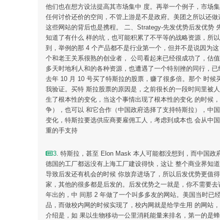
他们也在想方设法提高其市场集中 度。再举一个例子，市场集
任何讨价还价的空间，不管上游是不是政府。美团之所以还做
这些网站的背后也是携程。 二、Strategy-先发优势后
知道了有什么 样的坑，也可能积累了不平等的战略资源，所以
到，举例的那 4 个产品都不是行业第一个，但并不是说因为这 
个和老王关系很熟的创业者， 公司看起来已经很成功了，估值
多天时地利人和的各种资源，也遭遇了一个特别挫的同行，已
去年 10 月 10 号买了特斯拉的股票，赚了很多倍。那个
我验证。买特 斯拉股票的原因是，之前很长的一段时间里被
生了根本性的变化，当这个事情出现了根本性的变化 的时候
争），也可以 和它合作（中国政府选择了支持特斯拉），中
变化，特斯拉要选供应商要雇佣工人，考虑到成本也 会从中
重的手支持
3
. 特斯拉，甚至 Elon Mask 本人可能都没想到，而
德国的工厂都远没有上海工厂建设得快，这让 整个商业界知
导致后发还有机会的时候 你放弃进场了，所以后发优势更值
家，其他的很多都是后发的。后发优势之一就是，你不需要去说服
年出的，中 间那 2 年做了一个叫多多友的网站。美国当时已经有
品，而做校内网的时候实现了，校内网就是给学生用 的网站，
介绍是，如 果以生物移动一公里消耗能量来排名，第一的是