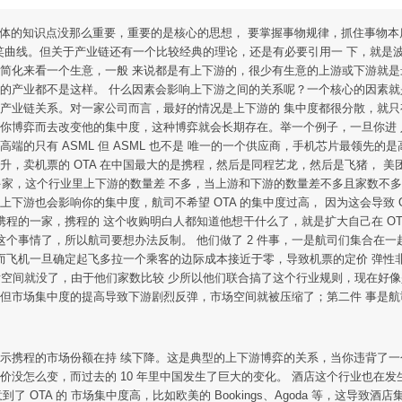
就知道具体的知识点没那么重要，重要的是核心的思想， 要掌握事物规律，抓住事
盟，比如微笑曲线。但关于产业链还有一个比较经典的理论，还是有必要引用一 下，
果简化来看一个生意，一般 来说都是有上下游的，很少有生意的上游或下游就是
分的产业都不是这样。 什么因素会影响上下游之间的关系呢？一个核心的因素就
的产业链关系。对一家公司而言，最好的情况是上下游的 集中度都很分散，就只
和你博弈而去改变他的集中度，这种博弈就会长期存在。举一个例子，一旦你进
的只有 ASML 但 ASML 也不是 唯一的一个供应商，手机芯片最领先的是高
，卖机票的 OTA 在中国最大的是携程，然后是同程艺龙，然后是飞猪， 美团
很多家，这个行业里上下游的数量差 不多，当上游和下游的数量差不多且家数不
下游也会影响你的集中度，航司不希望 OTA 的集中度过高， 因为这会导致 
携程的一家，携程的 这个收购明白人都知道他想干什么了，就是扩大自己在 OTA
生这个事情了，所以航司要想办法反制。 他们做了 2 件事，一是航司们集合在
，而飞机一旦确定起飞多拉一个乘客的边际成本接近于零，导致机票的定价 弹性非
并之后空间就没了，由于他们家数比较 少所以他们联合搞了这个行业规则，现在好像
市场集中度的提高导致下游剧烈反弹，市场空间就被压缩了；第二件 事是航司培
显示携程的市场份额在持 续下降。这是典型的上下游博弈的关系，当你违背了
价没怎么变，而过去的 10 年里中国发生了巨大的变化。 酒店这个行业也在
 OTA 的 市场集中度高，比如欧美的 Bookings、Agoda 等，这导致酒