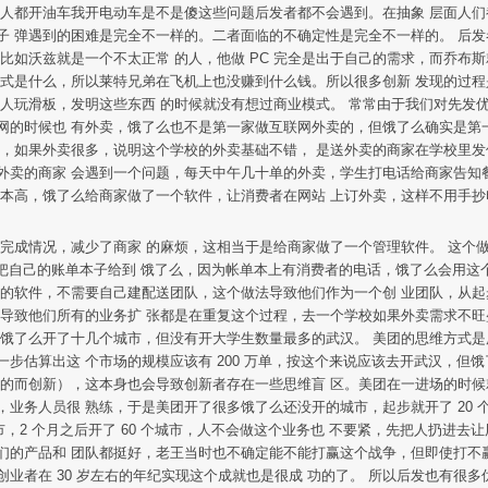
别人都开油车我开电动车是不是傻这些问题后发者都不会遇到。在抽象 层面人们
子 弹遇到的困难是完全不一样的。二者面临的不确定性是完全不一样的。 后
比如沃兹就是一个不太正常 的人，他做 PC 完全是出于自己的需求，而乔布斯
模式是什么，所以莱特兄弟在飞机上也没赚到什么钱。所以很多创新 发现的过
人玩滑板，发明这些东西 的时候就没有想过商业模式。 常常由于我们对先发
网的时候也 有外卖，饿了么也不是第一家做互联网外卖的，但饿了么确实是第
出，如果外卖很多，说明这个学校的外卖基础不错， 是送外卖的商家在学校里发
外卖的商家 会遇到一个问题，每天中午几十单的外卖，学生打电话给商家告知
成本高，饿了么给商家做了一个软件，让消费者在网站 上订外卖，这样不用手
单完成情况，减少了商家 的麻烦，这相当于是给商家做了一个管理软件。 这
会把自己的账单本子给到 饿了么，因为帐单本上有消费者的电话，饿了么会用这
的软件，不需要自己建配送团队，这个做法导致他们作为一个创 业团队，从起步
，导致他们所有的业务扩 张都是在重复这个过程，去一个学校如果外卖需求不旺
说饿了么开了十几个城市，但没有开大学生数量最多的武汉。 美团的思维方式是
步估算出这 个市场的规模应该有 200 万单，按这个来说应该去开武汉，但
目的而创新），这本身也会导致创新者存在一些思维盲 区。美团在一进场的时候
务人员很 熟练，于是美团开了很多饿了么还没开的城市，起步就开了 20 个
个城市，2 个月之后开了 60 个城市，人不会做这个业务也 不要紧，先把人扔
的产品和 团队都挺好，老王当时也不确定能不能打赢这个战争，但即使打不赢也
的创业者在 30 岁左右的年纪实现这个成就也是很成 功的了。 所以后发也有