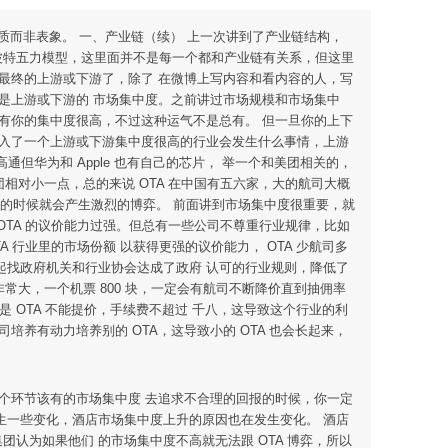
物本质而非表象。 一、产业链（续） 上一次讲到了产业链结构，
就是波特五力模型，这里面并不是每一个都和产业链有关系，但这里
最终的上游或下游了，除了 在微博上写内容和看内容的人，写
是上游或下游的 市场集中度。之前讲过市场规模和市场集中
有你的集中度很高，不过这种运气不是总有。 但一旦你的上下
 入了一个上游或下游集中度很高的行业会发生什么事情，上游
通但华为和 Apple 也有自己的芯片， 举一个和美团相关的，
相对小一点，总的来说 OTA 在中国有五六家，大的航司大概
多的时候就会产生激烈的博弈。 前面讲到市场集中度很重要，就
OTA 的议价能力过强。但总有一些公司不尊重行业规律，比如
 行业里的市场份额 以获得更强的议价能力， OTA 少航司多
一起找政府机关和行业协会达成了政府 认可的行业规则，降低了
常大，一个机票 800 块，一定会有航司不断降价直到抽佣率
是 OTA 不能提价，手续费不超过 千八，这导致这个行业的利
养有动力培养别的 OTA，这导致小的 OTA 也会长起来，
一个环节该有的市场集中度 去追求不合理的回报的时候，你一定
发生一些变化，酒店市场集中度上升的原因也在发生变化。 酒店
店集团认为如果他们 的市场集中度不高就无法跟 OTA 博弈，所以