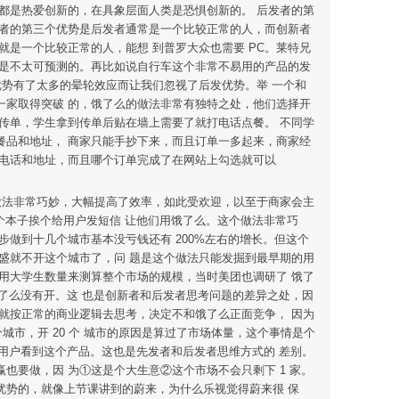
都是热爱创新的，在具象层面人类是恐惧创新的。 后发者的第
发者的第三个优势是后发者通常是一个比较正常的人，而创新者
就是一个比较正常的人，能想 到普罗大众也需要 PC。莱特兄
程是不太可预测的。再比如说自行车这个非常不易用的产品的发
优势有了太多的晕轮效应而让我们忽视了后发优势。举 一个和
一家取得突破 的，饿了么的做法非常有独特之处，他们选择开
传单，学生拿到传单后贴在墙上需要了就打电话点餐。 不同学
餐品和地址， 商家只能手抄下来，而且订单一多起来，商家经
抄电话和地址，而且哪个订单完成了在网站上勾选就可以
个做法非常巧妙，大幅提高了效率，如此受欢迎，以至于商家会主
个本子挨个给用户发短信 让他们用饿了么。这个做法非常巧
做到十几个城市基本没亏钱还有 200%左右的增长。但这个
盛就不开这个城市了，问 题是这个做法只能发掘到最早期的用
用大学生数量来测算整个市场的规模，当时美团也调研了 饿了
饿了么没有开。这 也是创新者和后发者思考问题的差异之处，因
就按正常的商业逻辑去思考，决定不和饿了么正面竞争， 因为
城市，开 20 个 城市的原因是算过了市场体量，这个事情是个
进去让用户看到这个产品。这也是先发者和后发者思维方式的 差别。
要做，因 为①这是个大生意②这个市场不会只剩下 1 家。
很多优势的，就像上节课讲到的蔚来，为什么乐视觉得蔚来很 保