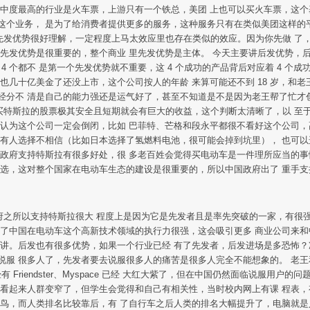
中度最高的行业是火车票，上游只有一个铁总，美团 上也可以买火车票，这个基
这个业务， 是为了给消费者提供更多的服务，这种服务只有在类似美团这样的
发优势 先发优势很好理解，一定程度上马太效应里也存在类似的效应。因为你先做
先发优势是很重要的，整个商业 里先发优势是主体。 今天主要讲后发优势，
4 个都不 是第一个先发优势就不重要，这 4 个成功的产品背后对应着 4 
也几十亿美金了还没上市，这个公司按人的年龄 来算可能还不到 18 岁，和
经分不 清是自己的能力强还是运气好了，甚至不知道是不是因为老王帮了忙才创
 时候买特斯拉的股票极其安全且短期就会有巨大的收益，这个判断太清晰了，以
人认为这个公司一定会倒闭，比如 巴菲特、芒格和段永平都很不看好这个公司，
，有人选择不相信（比如日本选择了氢燃料电池，很可能会掉到坑里）， 也可
国政府支持特斯拉有很多好处，很 多老百姓会觉得买电动车是一件理所应当的事
国选，这对整个国家在电动车生态的建设是很重要的，所以中国政府出了 重手
中国政府之所以支持特斯拉很大 程度上是因为它是先发者且是率先突破的一家，有很强
道了中国在电动车这个高新技术领域的执行力很强，这会吸引更多 商业公司来和
得讲。后发也有很多优势，如果一个行业已经 有了先发者，后发进场是多恐怖？
 很多人了，先发者要去说服很多人的痛苦是很多人完全不能想象的。 老王和王兴
 Friendster、Myspace 已经 大红大紫了，但在中国仍然面临说服用
看起来人群变窄了，但学生会觉得和自己有相关性，当时校内网上有课 程表，有校
蜂鸟，而人类排名比较靠后，有 了自行车之后人类的排名大幅提升了，电脑就是