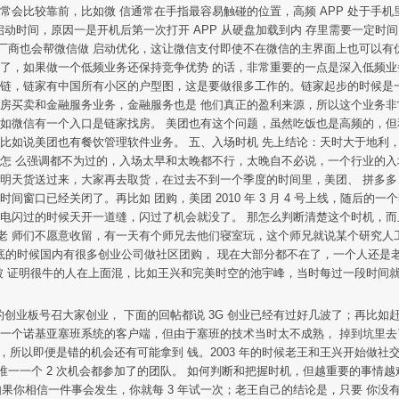
会比较靠前，比如微 信通常在手指最容易触碰的位置，高频 APP 处于手机里非
启动时间，原因一是开机后第一次打开 APP 从硬盘加载到内 存里需要一定时间
厂商也会帮微信做 启动优化，这让微信支付即使不在微信的主界面上也可以有
会了，如果做一个低频业务还保持竞争优势 的话，非常重要的一点是深入低频业
 链，链家有中国所有小区的户型图，这是要做很多工作的。链家起步的时候是
手房买卖和金融服务业务，金融服务也是 他们真正的盈利来源，所以这个业务非
比如微信有一个入口是链家找房。 美团也有这个问题，虽然吃饭也是高频的，但
比如说美团也有餐饮管理软件业务。 五、入场时机 先上结论：天时大于地利，
怎 么强调都不为过的，入场太早和太晚都不行，太晚自不必说，一个行业的入场
，明天货送过来，大家再去取货，在过去不到一个季度的时间里，美团、 拼多
窗口已经关闭了。再比如 团购，美团 2010 年 3 月 4 号上线，随后的
闪电闪过的时候天开一道缝，闪过了机会就没了。 那怎么判断清楚这个时机，而
 师们不愿意收留，有一天有个师兄去他们寝室玩，这个师兄就说某个研究人工智
18 年底的时候国内有很多创业公司做社区团购， 现在大部分都不在了，一个人还
被 证明很牛的人在上面混，比如王兴和完美时空的池宇峰，当时每过一段时间
水木的创业板号召大家创业， 下面的回帖都说 3G 创业已经有过好几波了；再比如赶
了一个诺基亚塞班系统的客户端，但由于塞班的技术当时太不成熟， 掉到坑里去
大把投钱进去，所以即便是错的机会还有可能拿到 钱。2003 年的时候老王和王兴开始做社
 唯一一个 2 次机会都参加了的团队。 如何判断和把握时机，但越重要的事情
，如果你相信一件事会发生，你就每 3 年试一次；老王自己的结论是，只要 你