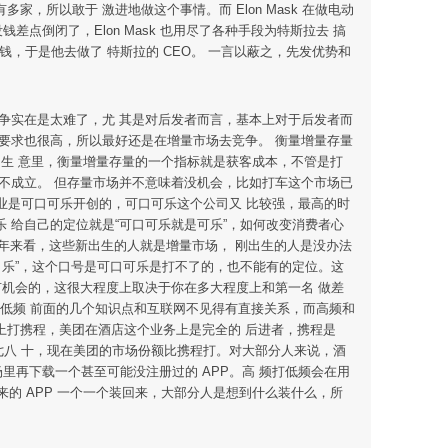
所以敢于 激进地做这个事情。而 Elon Mask 在做电动
差点倒闭了，Elon Mask 也用尽了各种手段为特斯拉去 搞
钱，于是他去做了 特斯拉的 CEO。 一言以蔽之，先发优势和
竞争实在是太难了，尤 其是对后发者而言，基本上对于后发者而
要求也很高，所以最好还是在增量市场去竞争。 衡量增量存量
联网生 意里，衡量增量存量的一个指标就是获客成本，不管是打
不成立。 但存量市场并不意味着没机会，比如打车这个市场已
业是可口可乐开创的，可口可乐这个公司又 比较强，最高的时
 给自己的定位就是“可口可乐就是可乐”，如何改变消费者心
0 年来看，这些新出生的人就是增量市场， 刚出生的人是没办法
 乐”，这个口号是可口可乐是打不了的，也不能有的定位。这
有机会的，这很大程度上取决于你在多大程度上和第一名 做差
频低频 前面的几个知识点和互联网不见得有直接关系，而高频和
业务上打携程，美团在酒店这个业务上是完全的 后进者，携程是
该有七八 十，现在美团的市场份额比携程打。对大部分人来说，酒
里再下载一个甚至可能没注册过的 APP。高 频打低频会在用
来的 APP 一个一个装回来，大部分人是想到什么装什么，所