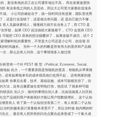
持的，新业务线的员工在公司通常地位不高， 而在发展速度快
内部 有业务线之间的人员流动，所以大公司里大家都在追涨杀
不成。 小公司的难处在于，搞一段时间没有进展，团队里优秀
了，还是行业选错了，还是做法有问题，还 是自己能力不够，
 资人见媒体要招人，慢慢精力就不在业务上了，而 CTO 是
疑，如果 CEO 说没搞错大家接着干， CTO 会觉得 CEO
 可能把 CEO 原来的想法颠覆掉了，如果改版不成功，试个 2
大家理解时机的重要性，不管是大公司还是小公司，创业项 目
吸的时间越长。 另外一个大的判断是所有伟大的需求和产品都
第一次，那么总有人问你，这个事情很多人做过很
 模 型（Political, Economic, Social,
意能做地如 此大，一个重要原因是智能机的普及，智能机从苹果推
用不起的，还有如果电单车的成本很高他们也用不起， 还有商家的接
业如果 你事后去看，技术、基础设施、成本可能都支持了，但
的方法，这有点像爱迪生发明电灯泡，他尝试 了很多种可能
的错误比 别人少，做对的事情比别人多，比如说做真人社区粘
社交产品搞到用户体验很好才能让用户指数级增长， 这个认知
业潮里有人 有了第一个认知但没有第二个，有人有第二个认知
个以当时的服务器计算量根本承受不了，所以当时做 校内网的时
闪光点， 最后有人把所有的闪光点聚合起来形成了一个集大成