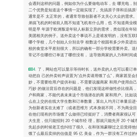
会遇到这样的问题，例如你为什么要做电动车，去 哪充电，
二个优势是知道这个事情一定能实现了。先搞原子弹和后搞原
通常是不 太正常的，者通常导致创新者不太关心大众的需求。
弟搞飞机的时候前人既不知道飞机有什么用，也 不知道商业
明是早 年源于欧洲叛逆年轻人标新立异的需求，类似现在年轻
美团相关的例子。送外卖这个事说不上是谁发明的，没有互联
哪个学校，几个创始人分别去学 校数这个校园有多少外卖进
校的食堂水平差别很大，所以的确有一部分学校需要外卖。送
常记不住哪些订单送了哪些没有， 这导致商家的人力和时间
4
. 了，网站也可以显示等待时长，送外卖的人也可以看订
动把自 己的外卖铃声设置为“点外卖请用饿了么”，商家甚至
妙，不需要给用户提供补贴，不需要说服商家 和用户使用自己
巧妙 的做法背后存在的问题是，他们发现这样做性价比很高
户和商家，不能代表未来这个市场潜在的商 家和用户。比如
么在上交的在线大学生数和订单数量，算出人均月订单量后进一
为创新者实在太难了（或者思维方 式本身就不同，不为商业
在他们现有的市场饿了么做得已经挺好了，消费者商家很认可，业
大生意，但只能招到 20 个城市经 理，那就只能先开 20 
先起步的时候老王也纠结了很久，在和张旭豪聊过之后觉得他们
饿了么最后卖掉的估值是 95 亿 美金，作为一群没有工作过