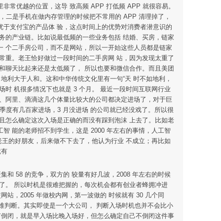
常优越的位置，这导 致高频 APP 打低频 APP 就很容易。
，二是手机在做内存管理的时候把不常用的 APP 清理掉了，
优于支付宝的产品体 验，这点时间上的优势对消费者潜意识的
务的产业链。比如说最低频的一些业务包括 结婚、买房，链家
一 个二手房公司，而不是网站，所以一开始这些人员都是链家
常重。老王恰好做过一段时间的二手房网 站，因为发现太重了
和聊天比起来还是太低频了， 所以也要和微信合作。而且美团
地利大于人和。这和中华传统文化里有一句“天 时不如地利，
时 机很多情况下也就是 3 个月。 最近一段时间互联网行业
多、阿里、滴滴这几个体量比较大的公司都决定进场了，对于巨
一个季度有几百家进场，3 月没进场 的公司就已经没戏了。所以很
且怎么确定这次入场是正确的而没有踩到泡沫 上去了。比如老
 能的老师招不到学生，这是 2000 年左右的事情，人工智
是老王的好朋友，后来做不下去了，他认为行业 不成立；再比如
就有
集和 58 的竞争，双方的 较量有好几波，2008 年左右的时候
了。 所以时机是很难把握的，每次机会都有创业者蜂拥冲进
交网站，2005 年做校内网，第一波做的 时候就有 30 几个同
越难判断。其实即使是一个大公司， 判断入场时机也并不会比小
没有倒闭，就是早入场比晚入场好，但怎么确定自己不倒闭这件事