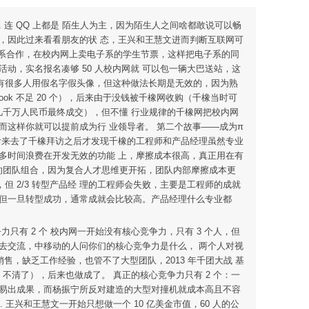
交，连 QQ 上都是 陌生人为主，因为陌生人之间啥都敢说可以畅
，因此过来看看朋友的状 态，王兴和王慧文进而判断互联网可
子系合作，在校内网上卖电子系的学生节票，这样把电子系的同
活动，实名报名凑够 50 人校内网就 可以包一辆大巴送站，这
始有很多人用假名字假头像，但这种做法长期是无效的，因为熟
ebook 不足 20 个），后来由于没钱被千橡网收购（千橡当时可
到几千万人民币最终成交），但不懂 行业规律的千橡网把校内网
而这样你就可以提前成为行 业领导者。 第二个故事——成为π
后来去了千橡拜访之后才发现千橡的工程师和产品经理虽然专业
多时间浪费在开发无效的功能 上，摩擦成本很高，真正用在有
理的团队组合，因为复合人才思维更开拓，团队内部摩擦成本更
 2/3 转型产品经 理的工程师会失败，主要是工程师的成就
，但一旦转型成功，通常成就会比较高。产品经理什么专业都
有 2 个 校内网一开始没有核心竞争力，只有 3 个人，但
去交流，中移动的人问你们的核心竞争力是什么， 两个人对视
售，缺乏工作经验，也管不了大型团队，2013 年千团大战 基
不清了），后来也做成了。 真正的核心竞争力只有 2 个：一
容易出成果，而杨振宁所反对建造的大型对撞机就成本高且不容
王兴和王慧文一开始只想做一个 10 亿美金市值，60 人的公