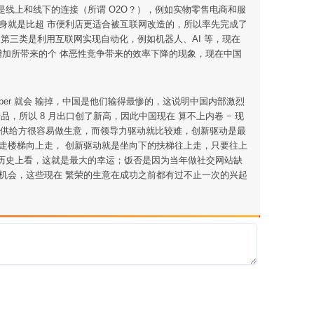
二类是线上和线下的连接（所谓 O2O？），例如实物零售电商和服
身就是比超 市便利店更适合被互联网改造的，所以率先完成了
第三类是利用互联网实现自动化，例如机器人、AI 等，现在
不增加所带来的个 体恶性竞争带来的效率下降的现象，现在中国
er 就会 输掉，中国是他们输得最惨的，这说明中国内部激烈
，所以 8 月出口创了新高，因此中国现在 算不上内卷 − 现
 供给方很容易做生意，而领导力驱动就比较难，创新驱动是最
走楼梯向上走， 创新驱动就是坐向下的扶梯往上走，只要往上
放在历史上看，这就是最大的幸运；饭否是因为当年做社交网站缺
机会，这些现在 繁荣的生意在成功之前都有过不止一次的兴起