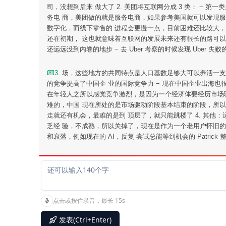
司，没想到后来 做大了 2. 美团将互联网分成 3 类： −
务电 商，美团做的就是服务电商，如果参考美国就可以发现
数字化，而线下零售的 进程会更慢一点，目前困难还比较大，
还在初期， 这也就意味着互联网的发展未来还有很长的路可以走
还远远没到内卷的地步 − 去 Uber 考察的时候发现 Uber
3
. 场，这些地方的共同特点是人口基数足够大可以养活一支
的竞争提高了中国企 业的国际竞争力 − 现在中国企业出海也
在年轻人之所以感觉竞争激烈，是因为一个经济体要经历市场驱
难的，中国 现在所处的是市场驱动阶段基本结束的阶段，所
走就还有机会，最难的是到 顶层了，就只能跳楼了 4. 其他
乏经 验，不成熟，所以关掉了，现在是作为一个老用户怀旧
和衰落，例如现在的 AI，反复 尝试总能等到机会的 Patrick 