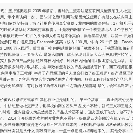
——发现并坚持遵循规律 2005 年前后，当时的主流看法是互联网只能做陌生人社
有用户半个月访问一次， 团队讨论后猜测可能是因为这些用户有朋友在校内网上
但他们依然坚持做，为了让用户使用真实身份，校内网的做法包括：1）和 电
的时候从清华到火车站打车很贵， 于是校内网搞了一个覆盖清北人 3 个学校的
的后台审核只要一个用户的头像和人名看起来像真的，就给星星认证，尽管一 开
户活跃度比 Facebook 还高（校内 100 用户中有 26 个日 活，Fac
开价 1000 万人民币，后面由于校 内网越做越好而千橡做不好，千橡逐渐加价
持按规律做，不要管大众 是怎么想的，你会发现到最后大众会被真理扭转的，
硬实力很强但产品做得 还没有校内网好，所以校内网的团队很困惑这是为啥。 
上浪费很多时间求取共识，这 导致有些有效的产品功能被否掉了，而工程师把很
好。校内网半吊子工程师+半吊子产品经理的单人复合打败了好工程师+ 好产品经
思维开阔，更容易 在复合能力的范围内产生协同。很多工程师都想转产品经理，但
的进步更加模糊，有时候过了两年发现自己之前的认知都是 错的，会容易迷茫
价值观和思维方式放在 其他行业也是适用的。 第三个故事——真正的核心竞争力只
错。中移动想做社交产品，觉得校内网的团队产 品技术不错，就找王兴和王慧文
的时候，业内普遍认为虽然美团的产品技术还不错，但缺 乏线下能力，做不了销
 2014 年开始做外卖的时候业内也不看好（好像是认为美团没有钱？有点记 
而机会没有来的时候是怎么做都不容易出成果的，例如现在做基 因科研就比较
到外卖就是从什么 都没有开始，一点一点把能力培养起来的。 其他分享： 1. 