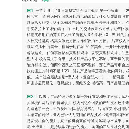
1
. 王慧文 9 月 16 日清华宣讲会演讲概要 第一个故事
所欲言。 而校内网的团队发现自己的网站没什么功能却依旧
以做熟人社交，这个认知和当时的主流看法 是完全相悖的。 
学实名拉上了 校内网； 2）当时的交通没那么方便，过年回家
样把实名用户的范围扩大到了清北人 3 个学校；3）当 时
人社交还是真 名真头像更方便，作假反而不方便。 后来校内网做到了用
以融资几千 万美金，相当于现在融 20 亿美金，一开始千橡
越做越差。 任何事物都有真理和规律，发现真理和规律，并坚
型人才 校内网人手有限，技术和产品水平也不够，而千橡的
能力都很 强，但两个团队之间互相不理解，要在产品评审会
效功能上的时间不足 1/20，所以产品做得还没有 校内网
低。 这个社会最缺的是π型人才（复合型人才），一横两竖，
和进步显而易见，容易感知，因此安全 感很高，而产品经理
2
. 可以做，产品经理更多的是一种价值观和思维方式，这种
卖掉校内网后业内普遍认为 校内网这个团队的产品技术还不
而尴尬了一会，王兴反应很快地说“勇气”。 后面在美团做团购
本结束的时候，业内已经认为美团的产品技术和销售都比较强了。
是发现机会的能力，真正的机会来的时候很 容易做出成果，
易 出成果；二是持续学习进步的能力，美团的团队从社交到团购