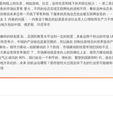
 第一类是纯线上的生意，例如游戏、社交，这些生意和线下的关联比较少； − 第
服务的市场比零售 要大，不同的业态实现互联网化的进程不同，餐饮这种业态本
但相信未来总有一天线下零售和线 下服务的其他业态也会被互联网改造的； − 
 3. 内卷的问题： − 内卷这个概念的起源是农业社会里人口增加而生产力
 失败的地方包括中国、俄罗斯、印尼等市
像样的研发团 队，且国民教育水平达到一定的程度，具备这两个特点的市场 Ub
很有竞争力，中国的产业链也是最完整的，所以能在 控制住疫情后向世界提供产品
动→ 领导力驱动→创新驱动的 3 个阶段，市场驱动阶段需求强烈供给不足，
以大家会觉得竞争激烈 了，市场驱动就是坐向上的扶梯往上走，领导力驱动就是
：运气占成功的 90%，我们处在一个和平的、增长的、繁荣的国家和时 代，
的地方存在的；未来 的机会在哪里？那些曾经火过现在掉下去的行业里可能都有
整理