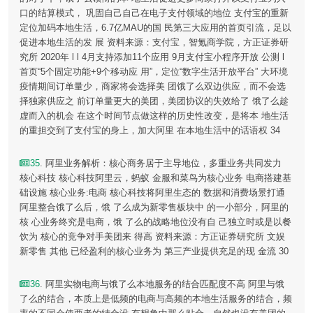
口的结算模式， 巩固自己自己在电子支付领域的地位 支付宝的重新
定位加码本地生活，6.7亿MAU的国 民第三大应用的首页引流，足以
促进本地生活的发 展 资料来源：支付宝，智氪商学院，方正证券研
究所 2020年 l l 4月支持添加11个应用 9月支付宝小程序开放 公测 l
首页“5个固定功能+9个移动应 用”，定位“数字生活开放平台” 大环境
疫情期间订单量少，商家将会选择美 团饿了么双边供应，而不会选
择独家供应之 前订单量更大的美团，美团协议的失效给了 饿了么趁
虚而入的机会 在这个时间节点做这样的历史性改变，是将本 地生活
的重担交到了支付宝的身上，加大阿里 在本地生活中的话语权 34
35
. 阿里业务解析：核心商务居于主导地位，多重业务共同发力
核心科技 核心科技阿里云，蚂蚁 金服和菜鸟为核心业务 电商搭建基
础设施 核心业务:电商 核心科技将阿里生态的 数据和消费场景打通
阿里整合饿了么后，饿 了么成为新零售板块中 的一小部分，阿里的
核 心业务终究是电商，饿 了么的战略地位没有自 己独立时或是以餐
饮为 核心的竞争对手美团来 得高 资料来源：方正证券研究所 文娱
新零售 其他 已经盈利的核心业务为 第三产业提供充足的现 金流 30
36
. 阿里实物电商与饿了么本地服务的结合匹配度不高 阿里与饿
了么的结合，本质上是低频的电商与高频的本地生活服务的结合，频