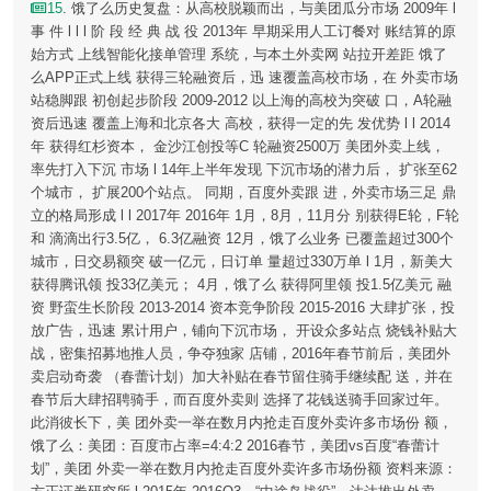
15
. 饿了么历史复盘：从高校脱颖而出，与美团瓜分市场 2009年 l
事 件 l l l 阶 段 经 典 战 役 2013年 早期采用人工订餐对 账结算的原
始方式 上线智能化接单管理 系统，与本土外卖网 站拉开差距 饿了
么APP正式上线 获得三轮融资后，迅 速覆盖高校市场，在 外卖市场
站稳脚跟 初创起步阶段 2009-2012 以上海的高校为突破 口，A轮融
资后迅速 覆盖上海和北京各大 高校，获得一定的先 发优势 l l 2014
年 获得红杉资本， 金沙江创投等C 轮融资2500万 美团外卖上线，
率先打入下沉 市场 l 14年上半年发现 下沉市场的潜力后， 扩张至62
个城市， 扩展200个站点。 同期，百度外卖跟 进，外卖市场三足 鼎
立的格局形成 l l 2017年 2016年 1月，8月，11月分 别获得E轮，F轮
和 滴滴出行3.5亿， 6.3亿融资 12月，饿了么业务 已覆盖超过300个
城市，日交易额突 破一亿元，日订单 量超过330万单 l 1月，新美大
获得腾讯领 投33亿美元； 4月，饿了么 获得阿里领 投1.5亿美元 融
资 野蛮生长阶段 2013-2014 资本竞争阶段 2015-2016 大肆扩张，投
放广告，迅速 累计用户，铺向下沉市场， 开设众多站点 烧钱补贴大
战，密集招募地推人员，争夺独家 店铺，2016年春节前后，美团外
卖启动奇袭 （春蕾计划）加大补贴在春节留住骑手继续配 送，并在
春节后大肆招聘骑手，而百度外卖则 选择了花钱送骑手回家过年。
此消彼长下，美 团外卖一举在数月内抢走百度外卖许多市场份 额，
饿了么：美团：百度市占率=4:4:2 2016春节，美团vs百度“春蕾计
划”，美团 外卖一举在数月内抢走百度外卖许多市场份额 资料来源：