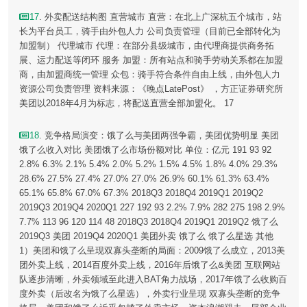
17
. 外卖配送结构图 直营城市 直营：在北上广深杭五个城市，站
长为平台员工，骑手由外包人力 公司负责管理（目前已全部转化为
加盟制） 代理城市 代理：在部分县级城市，由代理商提供商务拓
展、运力配送等闭环 服务 加盟：所有站点和骑手劳动关系都在加盟
商，由加盟商统一管理 众包：骑手符合条件自由上线，由外包人力
资源公司负责管理 资料来源：《晚点LatePost》 ，方正证券研究所
美团以2018年4月为标志，将配送直营全部加盟化。 17
18
. 竞争格局演变：饿了么与美团两强争霸，美团优势明显 美团
饿了么收入对比 美团饿了么市场份额对比 单位：亿元 191 93 92
2.8% 6.3% 2.1% 5.4% 2.0% 5.2% 1.5% 4.5% 1.8% 4.0% 29.3%
28.6% 27.5% 27.4% 27.0% 27.0% 26.9% 60.1% 61.3% 63.4%
65.1% 65.8% 67.0% 67.3% 2018Q3 2018Q4 2019Q1 2019Q2
2019Q3 2019Q4 2020Q1 227 192 93 2.2% 7.9% 282 275 198 2.9%
7.7% 113 96 120 114 48 2018Q3 2018Q4 2019Q1 2019Q2 饿了么
2019Q3 美团 2019Q4 2020Q1 美团外卖 饿了么 饿了么星选 其他
1）美团和饿了么呈现双寡头垄断的局面：2009饿了么成立，2013美
团外卖上线，2014百度外卖上线，2016年后饿了么&美团 互联网站
队逐步清晰，外卖领域至此进入BAT角力战场，2017年饿了么收购百
度外卖（后改名为饿了么星选），外卖行业呈现 双寡头垄断的竞争