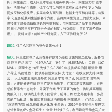
托于阿里生态，成为阿里本地生活服务中的一环：阿里致力打 造本
地生活服务的生态圈，饿了么可以与阿里原有的板块产生更大的协
同效应和化学反应，多渠道全方面引流，包括支付宝和口碑等，将数
字 化服务延展到生活的各个方面。会得到阿里资金上的强力支持。 n
也转变了过去烧钱换增长的补贴制度，与阿里实施了新零售的策略，
同 时也与阿里实行了联合会员的制度，强强联动，留住了高价值的
用户。 资料来源：前瞻产业研究院，方正证券研究所 28
29
. 饿了么和阿里的整合效果分析 1
30
. 阿里收购饿了么意在开辟以其为基础设施的第二战场：服务电
商 阿里产品 淘宝 （4.6亿MAU） 支付宝 （6.8亿MAU） 口碑 （1亿
MAU） 阿里生态 淘宝 为饿了么在2019 年提供48%的新 增流量 用
户导流 高德地图： 提供路径规划支持 支付宝： 在线支付支持 阿里
云： 人工智能算法调度外卖 阿里新零售 饿了么 阿里技术 资料来
源：方正证券研究所 阿里广泛布局线下，扩张其新零售版图， 在理
想的新零售生态链中，外卖平台赋 予了重要的角色，借助其高频消
费的入 口，联动线上和线下的需求，延伸出餐 饮之外更丰富，多品
类的产品配送，拓 展出其他生活消费服务 阿里健康： 7*24全天候
“急送药”配送 蜂鸟提供 配送体系 专星送： 2019年外卖销售占星巴克
总销售量的6% 盒马鲜生： 全量上线饿了么，利用蜂鸟帮助盒马扩大