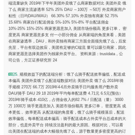
端流量缺失 2019年下半年美团外卖饿了么商家数据对比 美团外卖 饿
了么 商家主流渗透率 52% 25% DAU ～100万 ～50万 外卖商家用户
粘性（日均DAU/MAU） 66.30% 57.10% 外卖独有商家 52.75%
15.68% 商家自行配送佣金 5%-10% 5%-8% 平台配送佣金
10%-25% 15%-25% 商家更愿意加入 美团市场份额高 更多订单， 密
度更高 商家更愿意多支 付一小部分佣金 从商家端的角度来看，美团
在商家渗透率，DAU，和外卖独有商家三方面全面领先饿了么，后发
先至，平台有双边效应，美团有足够的C端流 量可以吸引商家，因此
商家更愿意选择美团作为独家外卖平台。 资料来源：trustdata，公
司公告，方正证券研究所 24
25
. 规模效益下的配送端分析：饿了么骑手配送效率偏低，配送成
本偏高 美团外卖饿了么配送端数据对比 美团外卖 饿了么 2018年骑
手规模 270万 66.7万 2019年4-6月外卖骑手日均服务用户数外卖
DAU/骑手 DAU 29 18 2019年平均每单配送费 4.71元 6.5元(预估）
2019年骑手成本 410亿，占佣金收入的82.7% / 日配送（量） 3000
万 1000万 骑手更愿意加入 美团市场份额高 更多订单， 密度更高 成
本更低， 效率更高 从配送端的角度看，饿了么骑手规模落后，配送
效率偏低，每单配送成本偏高：骑手配送成本占外卖平台总成本的大
部分，也是外卖平台 持续没法盈利的最大原因。根据对比，可以看
出美团在配送端的成本大幅领先饿了么，源于数量更多密度更高的订