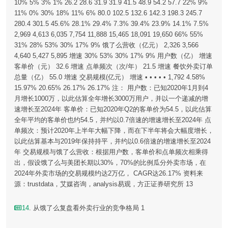
10% 5% 3% 1% 26.2 28.6 31.9 31.9 41.5 48.9 54.2 57.7 22% 9%
11% 0% 30% 18% 11% 6% 80.0 102.5 132.6 142.3 198.3 245.7
280.4 301.5 45.6% 28.1% 29.4% 7.3% 39.4% 23.9% 14.1% 7.5%
2,969 4,613 6,035 7,754 11,888 15,465 18,091 19,650 66% 55%
31% 28% 53% 30% 17% 9% 饿了么营收（亿元） 2,326 3,566
4,640 5,427 5,895 增速 30% 53% 30% 17% 9% 用户数（亿） 增速
客单价（元） 32.6 增速 点单频次（次/年） 21.5 增速 餐饮外卖订单
总量（亿） 55.0 增速 交易规模(亿元） 增速 • • • • • 1,792 4.58%
15.97% 20.65% 26.17% 26.17% 注： 用户数：已知2020年1月到4
月增长1000万，以此估算全年增长3000万用户，并以一个递减的增
速增长至2024年 客单价：已知2020年Q2的客单价为54.5，以此估算
全年平均的客单价也约54.5，并约以0.7倍速的增速增长至2024年 点
单频次：预计2020年上半年大幅下降，而在下半年将会大幅度增长，
以此估算基本与2019年保持持平，并约以0.6倍速的增速增长至2024
年 交易规模与饿了么营收：根据用户数，客单价和点单频次相乘得
出，假设饿了么与美团长期以30%，70%的比例瓜分外卖市场，在
2024年外卖市场的交易规模约达2万亿， CAGR达26.17% 资料来
源：trustdata，艾媒咨询，analysis易观，方正证券研究所 13
14
. 从饿了么复盘看外卖行业的竞争格局 1