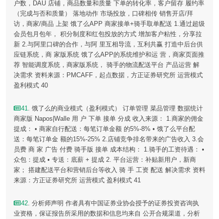
户数，DAU 店铺，商品数量和质量 下单的转化率，客户留存 履约率
（完成与否和质量） 落地动作 市场投放，口碑相传 销售开店/拜
访，商家/商品 上架 饿了么APP 商家接单+骑手取单配送 1.通过超级
会员包月包年， 积分制度和红包投放的方式 增加客户粘性，分享拉
新 2.与阿里口碑的合作，与阿 里互相导流，互利共赢 打造中后台供
应链系统，商 家版系统 饿了么APP的系统维护和运 营，商家页面推
荐 智能调度系统，商家版系统， 骑手的物流配送平台 产品运营 解
决需求 资料来源：PMCAFF，起点数据，方正证券研究所 运营模式
盈利模式 40
41
. 饿了么的商业模式（盈利模式） 订单管理 菜品管理 数据统计
商家版 Napos|Walle 用 户 下单 接单 分成 收入来源： 1.商家的佣金
提成： • 商家自行配送：每笔订单金额 的5%-8% • 饿了么平台配
送：每笔订单金 额的15%-25% 2.店铺竞争排名带来的广告收入 3.会
员费 商 家 广告 付费 骑手版 接单 成本结构： 1.骑手的工资待遇： •
众包：提成 • 专送：底薪 + 提成 2. 平台运营：补贴新用户，新商
家； 搭建配送平台和营销后台等收入 骑 手 工资 配送 解决需求 资料
来源：方正证券研究所 运营模式 盈利模式 41
42
. 分析师声明 作者具有中国证券业协会授予的证券投资咨询执
业资格，保证报告所采用的数据和信息均来自 公开合规渠道，分析