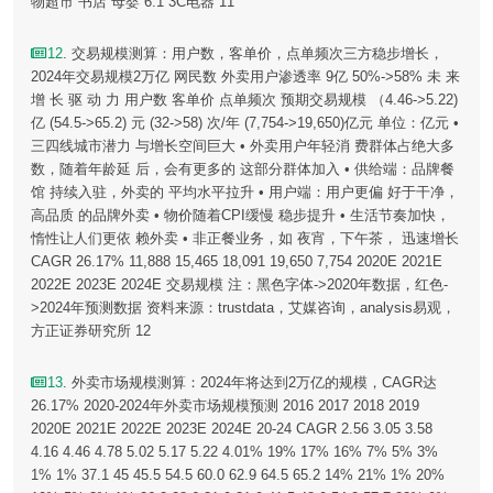
物超市 书店 母婴 6.1 3C电器 11
12
. 交易规模测算：用户数，客单价，点单频次三方稳步增长，
2024年交易规模2万亿 网民数 外卖用户渗透率 9亿 50%->58% 未 来
增 长 驱 动 力 用户数 客单价 点单频次 预期交易规模 （4.46->5.22)
亿 (54.5->65.2) 元 (32->58) 次/年 (7,754->19,650)亿元 单位：亿元 •
三四线城市潜力 与增长空间巨大 • 外卖用户年轻消 费群体占绝大多
数，随着年龄延 后，会有更多的 这部分群体加入 • 供给端：品牌餐
馆 持续入驻，外卖的 平均水平拉升 • 用户端：用户更偏 好于干净，
高品质 的品牌外卖 • 物价随着CPI缓慢 稳步提升 • 生活节奏加快，
惰性让人们更依 赖外卖 • 非正餐业务，如 夜宵，下午茶， 迅速增长
CAGR 26.17% 11,888 15,465 18,091 19,650 7,754 2020E 2021E
2022E 2023E 2024E 交易规模 注：黑色字体->2020年数据，红色-
>2024年预测数据 资料来源：trustdata，艾媒咨询，analysis易观，
方正证券研究所 12
13
. 外卖市场规模测算：2024年将达到2万亿的规模，CAGR达
26.17% 2020-2024年外卖市场规模预测 2016 2017 2018 2019
2020E 2021E 2022E 2023E 2024E 20-24 CAGR 2.56 3.05 3.58
4.16 4.46 4.78 5.02 5.17 5.22 4.01% 19% 17% 16% 7% 5% 3%
1% 1% 37.1 45 45.5 54.5 60.0 62.9 64.5 65.2 14% 21% 1% 20%