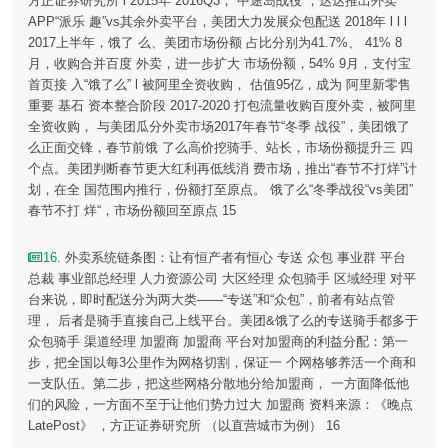
方正证券研究所 l 2015年 2016Q3，“中途岛战役”，达达推出外卖
APP“派乐 趣”vs其余外卖平台，美团大力发展众包配送 2018年 l l l
2017上半年，饿了 么、美团市场份额 占比分别为41.7%、 41% 8
月，收购合并百度 外卖，进一步扩大 市场份额，54% 9月，支付宝
首页接 入“饿了么” l 被阿里全资收购， 估值95亿，成为 阿里新零售
重要 基石 资本整合阶段 2017-2020 打包流量收购百度外卖，被阿里
全资收购， 与美团瓜分外卖市场2017年春节“冬季 战役”，美团饿了
么正面交锋，春节前饿 了么高价挖骑手、站长，市场份额提升三 四
个点。美团判断春节更大红利再低线消 费市场，推出“春节不打烊”计
划，在全 国范围内推行，份额打至原点。 饿了么“冬季战役“vs美团”
春节不打 烊“，市场份额回至原点 15
16
. 外卖系统链条图：让有恒产者有恒心 专送 众包 事业群 平台
总裁 事业部总经理 人力资源公司 大区经理 众包骑手 区域经理 对平
台来说，即时配送分为两大类——“专送”和“众包”，前者有站点管
理， 后者是骑手直接自己上线平台。美团&饿了么的专送骑手都多于
众包骑手 渠道经理 加盟商 加盟商 平台对加盟商的利益分配：第一
步，把全国以每3公里作为网格切割，保证一 个网格够养活一个商和
一支队伍。第二步，把这些网格分散地分给加盟商， 一方面降低他
们的风险，一方面不至于让他们势力过大 加盟商 资料来源：《晚点
LatePost》 ，方正证券研究所 （以直营城市为例） 16