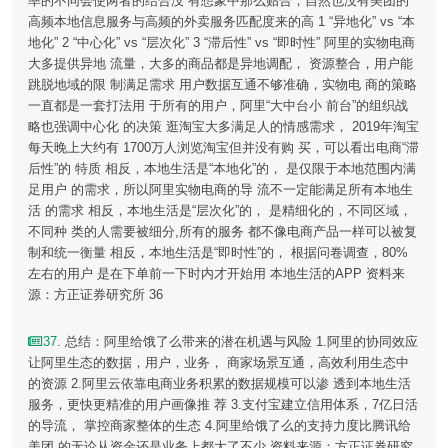
率的不同会使两者的结合没 有想象中那么贴合，自然也没有美团的
高频本地信息服务与高频的外卖服务匹配度来的高 1 “异地化” vs “本
地化” 2 “中心化” vs “层次化” 3 “滞后性” vs “即时性” 阿里的实物电商
大多提供异地 流量，大多的商品都是异地调配， 资源整合，用户能
跳脱地域的限 制满足需求 用户数据互通不够准确，实物电 商的策略
一直都是一套打法用 于所有的用户，阿里“大中台小 前台”的组织战
略也强调中心化 的决策 逛淘宝大多满足人的情感需求， 2019年淘宝
每天晚上大约有 1700万人浏览淘宝但并没有购 买，可以看出电商“滞
后性”的 特质 相反，本地生活是“本地化”的， 是仅限于本地范围内满
足用户 的需求，所以阿里实物电商的导 流不一定能满足所有本地生
活 的需求 相反，本地生活是“层次化”的， 是精细化的，不同区域，
不同种 类的人需要被细分,所有的服务 都不像电商产品一样可以被复
制和统一衡量 相反，本地生活是“即时性”的， 根据问卷调查，80%
左右的用户 是在下单前一下时内才开始用 本地生活的APP 资料来
源：方正证券研究所 36
37
. 总结：阿里给饿了么带来的潜在机遇与风险 1.阿里的协同效应
让阿里生态的数据，用户，业务， 商家场景互通，高效利用生态中
的资源 2.阿里云依靠电商业务积累的数据规模可以渗 透到本地生活
服务，更快更精准的用户画像推 荐 3.支付宝建立信用体系，7亿日活
的导流， 掌控商家整体的生态 4.阿里给饿了么的支持力度比腾讯给
美团 的无论从资金还是业务上都大了不少 资料来源：方正证券研究