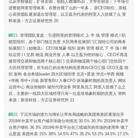
么从学校做起，扩张全国，创始人都属85后，大学生创业；下半场引
进整套阿里管理体系，在整合饿了么的一年多， 原CEO卸任，原核
心高管团队逐渐退出管理层，以王磊为代表的阿里人入驻饿了么 资
料来源：方正证券研究所 20
21
. 管理团队复盘：引进阿里的管理模式 上 半 场 管理 模式 l 职
能型组织，各个部门独立负责 大区商务拓展部门汇报给公司的商务
拓展部门（如物流） CEO张旭豪 组织 架构 管理 模式 下 半 场 l 网
站运营 l l 交易 物流 商业开发 人事 以王磊为绝对核心，CEO不再直
接管理交易和物流两个核心部门 交易和物流两个核心部门交给四个
大区经理管理，并为自己的业务结构负责再向CEO汇报 CEO王磊 组
织 架构 各业务线leader 四大区域经理 北京+星选 华北+华西 闽赣
+华南 华中+川渝 新零售BU 人事CPO 张旭豪时期的原负责人 网站
运营中心 商业智能BI 城市代理业务 阿里系员工 阿里入驻饿了么之
后，主要的一线四大区域经理只有一位是张旭豪时期的负责人 资料
来源：新浪科技，方正证券研究所 21
22
. 下沉市场的潜力与增长让早布局战略的美团将差距逐渐拉开
2019年外卖平台用户城市等级分布情况 30.5% 30.3% 2019年外卖平
台用户增长 36.3% 2019年外卖平台在三线城市的市场的使用率 饿了
么星选 美团外卖 15% 38% 14.5% 47% 35.2% 53.2% 34.5% 17.1%