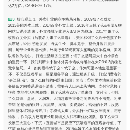
达2万亿，CARG+26.17%。
3
. 核心观点 3、外卖行业的竞争格局分析。2009饿了么成立，
2013美团外卖上线，2014百度外卖上线，2016年后饿了么&美团互联
网站队逐步清 晰，外卖领域至此进入BAT角力战场，2017年饿了么
收购百度外卖（后改名为饿了么星选），美团和饿了么近乎包揽了外
卖市场，经历 初创发展、野蛮生长、资本竞争、整合并购四波浪
潮，尾部企业逐渐出清，外卖行业呈现双寡头垄断的竞争格局。美团
以餐饮为核心， 打造生活服务生态圈；饿了么是阿里大中台小前台
的重要一环，我们判断未来整体外卖市场或将维持在大7:3:0.3的稳态
竞争格局。 4、如何看待饿了么？饿了么，作为阿里本地生活重要一
环，不仅是送餐平台，更是服务平台，通过服务升级，打造消费者的
“身边经 济”。饿了么目前的问题主归因于两点：①阿里本地生活各业
务链条之间关系逻辑不清晰，需要有人出来牵头协同。支付宝承接了
很多 本地生活相关职能，饿了么就有28%订单来自于支付宝，但饿
了么口碑、盒马、大润发、天猫超市等业务之间关系并不清楚。阿里
营销 的销做的很好，卖流量、卖钱、卖资源位，营做的不好，没把
阿里整体红利拿出来用；②模式太重，外卖行业虹吸效应明显，易守
难攻 ，作为攻方还需要长期持续投入和不断优化团队。饿了么未来
发展三大重心：下沉（直营城市是反应下沉渗透率的直观参考值，下
沉策 略核心就是要加强直营管控，2019年饿了么有90多个直营城市