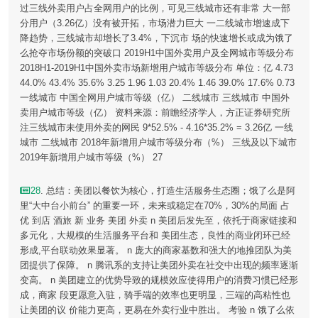
过三线外卖用户占全网用户的比例，可见三线城市还有非常 大一部
分用户（3.26亿）没有被开拓，市场潜力巨大 一二线城市增速成下
降趋势，三线城市却增长了3.4%，下沉市 场的快速增长或成为饿了
么抢夺市场份额的突破口 2019H1中国外卖用户及全网城市等级分布
2018H1-2019H1中国外卖市场新增用户城市等级分布 单位：亿 4.73
44.0% 43.4% 35.6% 3.25 1.96 1.03 20.4% 1.46 39.0% 17.6% 0.73
一线城市 中国全网用户城市等级（亿） 二线城市 三线城市 中国外
卖用户城市等级（亿） 资料来源：前瞻经济学人，方正证券研究所
注三线城市未使用外卖的网民 9*52.5% - 4.16*35.2% = 3.26亿 一线
城市 二线城市 2018年新增用户城市等级分布（%） 三线及以下城市
2019年新增用户城市等级（%） 27
28
. 总结：美团以餐饮为核心，打造生活服务生态圈；饿了么是阿
里“大中台小前台” 的重要一环，未来或稳定在70%，30%的局面 占
优 到店 酒旅 新 业务 美团 外卖 n 美团后发先至，依托于商家链接和
多元化，大规模的生活服务平台和 美团生态，良性的商业闭环已经
形成,平台联动效果显著。 n 庞大的商家基数和强大的地推团队为美
团提供了保障。 n 腾讯系的支持让美团外卖在社交中出现的频率逐渐
变高。 n 美团建立的优势导致的规模效应使得用户的消费习惯已经形
成，商家 段更愿意入驻，骑手端的效率也更明显，三端的高粘性也
让美团的议 价能力更高，更易在外卖行业中胜出。 考验 n 饿了么依