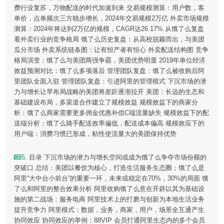
费行业复苏，万物配送的时代加速到来 交易规模测算：用户数，客
单价，点单频次三方稳步增长，2024年交易规模2万亿 外卖市场规模
测算：2024年将达到2万亿的规模，CAGR达26.17% 从饿了么复盘
看外卖行业的竞争格局 饿了么历史复盘：从高校脱颖而出，与美团
瓜分市场 外卖系统链条图：让有恒产者有恒心 外卖配送结构图 竞争
格局演变：饿了么与美团两强争霸，美团优势明显 2019年单位经济
效益预测对比：饿了么多项落后 管理团队复盘：饿了么被收购后阿
里团队全面入驻 管理团队复盘：引进阿里的管理模式 下沉市场的潜
力与增长让早布局战略的美团将差距逐渐拉开 美团：长远的生态和
基础建设布局，多渠道合作建立了规模效益 规模效益下的商家分
析：饿了么商家需要更多佣金优惠补偿C端流量缺失 规模效益下的配
送端分析：饿了么骑手配送效率偏低，配送成本偏高 规模效应下的
用户端：消费习惯已形成，粘性使流量大的美团保持优势
5
. 目录 下沉市场的潜力与增长空间或成为饿了么争夺市场份额的
突破口 总结：美团以餐饮为核心，打造生活服务生态圈；饿了么是
阿里“大中台小前台”的重要一环，未来或稳定在70%，30%的局面 饿
了么和阿里的整合效果分析 阿里收购饿了么意在开辟以其为基础设
施的第二战场：服务电商 阿里技术上的打磨与创新为本地生活业务
提升竞争力 阿里模式：数据，业务，商家，用户，场景全互通产生
协同效应 协同效应的举例：88VIP 会员打通阿里生态内的多个会员