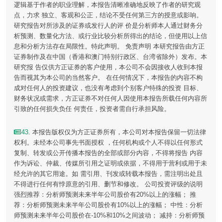
逻辑基于作者的职业理解，本报告清晰准确地反映了作者的研究观
点，力求 独立、客观和公正，结论不受任何第三方的授意或影响。
研究报告对所涉及的证券或发行人的评 价是分析师本人通过财务分
析预测、数量化方法、或行业比较分析所得出的结论，但使用以上信
息和分析方法存在局限性。特此声明。 免责声明 本研究报告由方正
证券制作及在中国（香港和澳门特别行政区、台湾省除外）发布。本
研究报 告仅供方正证券的客户使用，本公司不会因接收人收到本报
告而视其为本公司的当然客户。 在任何情况下，本报告的内容不构
成对任何人的投资建议，也没有考虑到个别客户特殊的投资 目标、
财务状况或需求，方正证券不对任何人因使用本报告所载任何内容所
引致的任何损失负任 何责任，投资者需自行承担风险。
43
. 本报告版权仅为方正证券所有，本公司对本报告保留一切法律
权利。未经本公司事先书面授权 ，任何机构或个人不得以任何形式
复制、转发或公开传播本报告的全部或部分内容，不得将报告 内容
作为诉讼、仲裁、传媒所引用之证明或依据，不得用于营利或用于未
经允许的其它用途。如 需引用、刊发或转载本报告，需注明出处且
不得进行任何有悖原意的引用、删节和修改。 公司投资评级的说明
强烈推荐：分析师预测未来半年公司股价有20%以上的涨幅； 推
荐：分析师预测未来半年公司股价有10%以上的涨幅； 中性：分析
师预测未来半年公司股价在-10%和10%之间波动； 减持：分析师预