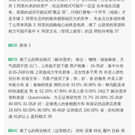
所 1.阿里向来的轻资产，轻运营模式可能不一定适 合本地生活服
务。美团的成功可能证明“重运 营”，仔细打磨每一个环节（地推）才
是关键 2. 阿里生态内的板块都面临巨大的竞争， 失血点过多或给饿
了么带来风险 3. 阿里的战略核心始终是电商，饿了 么获得的资源和
精力可能不集中 4. 阿里文化（管理上接管）的适 用性待考验 37
38
. 附录 1
39
. 饿了么的商业模式（解决需求） 痛点： 懒惰：做饭麻烦，天
气原因不想 出门，上班族不想下楼 用户画像： 16-35岁，集中分布
在16-24岁白领 上班族或大学生群体，且女性多于男 性 外卖人群性
别分布 价值主张： 为客户提供了多，快，好，省 的服务 外卖人群
年龄分布 多：食物种类多 网民分布 33.0% 30.80% 快：蜂鸟配送准
时快速配送 男 女 52.20% 47.80% 外卖人群 0.00% 24以下 解决需求
资料来源：Questmobile，方正证券研究所 71.7% 20.00% 25-30岁
40.00% 31-35岁 好：足够诱人的食物图片和 有保证的品牌店质量
18.50% 60.00% 80.00% 36-40岁 运营模式 100.00% 省：折扣和满
减 41岁以上 盈利模式 39
40
. 饿了么的商业模式（运营模式） 供给 流量 转化 履约 目标 用