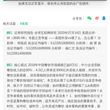
如果无法正常显示，请先停止浏览器的去广告插件。
分享至：
相关话题：
#美团
1
. 证券研究报告 全球互联网研究 2020年07月14日 美团点评-
W（3690.HK）专题之竞争篇 ——美团外卖vs饿了么，怎么看？ 分
析师： 韩筱辰 执业证书编号：S1220519080001 分析师： 姚 蕾 执
业证书编号：S1220516080006 分析师： 杨仁文 执业证书编号：
S1220514060006
2
. 核心观点 2019年中国餐饮市场规模已超4万亿，中小企业贡献
餐饮收入的近80%，4.2亿人带来近3000亿外卖收入规模，外卖作为
餐饮业新基建， 担负着稳就业的使命和扩大饭店服务范围的功效，
推动了餐饮领域的“全城化”。本文拟从饿了么角度讨论行业及竞争格
局，致力于 回答以下核心问题：如何重新定义理解饿了么&美团外
卖？市场的现状和增长空间如何？未来行业的竞争格局如何演绎？从
竞争者视角 如何看待美团布局及外卖业务？ 1、如何理解外卖行业？
外卖是重构餐饮成本结构，提升单店产出，稳定就业的重要抓手。及
时性、短半径、破时空，让外卖成为餐饮 成本重构的重要考量，新