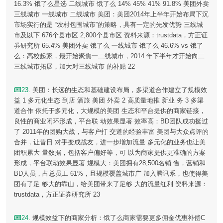
16.3% 饿了么星选 二线城市 饿了么 14% 45% 41% 91.8% 美团外卖
三线城市 一线城市 二线城市 美团：美团2014年上半年开始布局下沉
市场实行的是 “农村包围城市”的策略，具有一定的先发优势 三线城
市及以下 676个县市区 2,800个县市区 资料来源：trustdata，方正证
券研究所 65.4% 美团外卖 饿了么 一线城市 饿了么 46.6% vs 饿了
么：高校起家，最开始聚焦一二线城市，2014 年下半年才开始向二
三线城市拓展，加大对三线城市 的补贴 22
23
. 美团：长远的生态和基础建设布局，多渠道合作建立了规模效
益 1 多元化生态 到店 酒旅 美团 外卖 2 高质量地推 新业 务 3 多渠
道合作 依托于多元化，大规模的美团 生态和平台提供的商家链接，
良性的商业闭环形成，平台联 动效果显著 效率高：BD团队成功挺过
了 2011年的团购大战，与客户打 交道的经验丰富 美团与大众点评的
合并，让昔日 对手变成战友，进一步增加流量 多元化的业务也让美
团积累大 量数据，包括客户偏好等，可 以为商家提供更准确的方案
形成，平台联动效果显著 规模大：美团拥有28,500名销 售，营销和
BD人员，占总员工 61%，且规模覆盖城市广 加入腾讯系，也使得美
团有了足 够大的靠山，给美团带来了足够 大的流量红利 资料来源：
trustdata，方正证券研究所 23
24
. 规模效益下的商家分析：饿了么商家需要更多佣金优惠补偿C