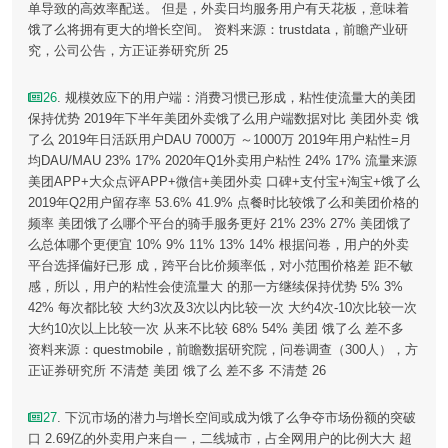
单导致的高效率配送。 但是，外卖日均服务用户有天花板，意味着
饿了么将拥有更大的增长空间。 资料来源：trustdata，前瞻产业研
究，公司公告，方正证券研究所 25
26
. 规模效应下的用户端：消费习惯已形成，粘性使流量大的美团
保持优势 2019年下半年美团外卖饿了么用户端数据对比 美团外卖 饿
了么 2019年日活跃用户DAU 7000万 ～1000万 2019年用户粘性=月
均DAU/MAU 23% 17% 2020年Q1外卖用户粘性 24% 17% 流量来源
美团APP+大众点评APP+微信+美团外卖 口碑+支付宝+淘宝+饿了么
2019年Q2用户留存率 53.6% 41.9% 点餐时比较饿了么和美团价格的
频率 美团饿了么哪个平台的骑手服务更好 21% 23% 27% 美团饿了
么总体哪个更便宜 10% 9% 11% 13% 14% 根据问卷，用户的外卖
平台选择偏好已形 成，跨平台比价频率低，对小范围价格差 距不敏
感，所以，用户的粘性会使流量大 的那一方继续保持优势 5% 3%
42% 每次都比较 大约3次及3次以内比较一次 大约4次-10次比较一次
大约10次以上比较一次 从来不比较 68% 54% 美团 饿了么 差不多
资料来源：questmobile，前瞻数据研究院，问卷调查（300人），方
正证券研究所 不清楚 美团 饿了么 差不多 不清楚 26
27
. 下沉市场的潜力与增长空间或成为饿了么争夺市场份额的突破
口 2.69亿的外卖用户来自一，二线城市，占全网用户的比例大大 超