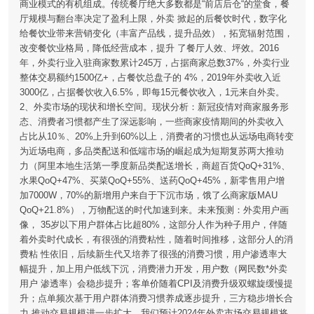
商业模式的有机组成。传统餐厅绝大多数都是“前店后仓“的堂食，餐
厅规模与翻台率决定了盈利上限，外卖 掀起的后餐饮时代，数字化
给餐饮业带来营销变化（丰富产品线，提升品效），拓宽辐射范围，
改变餐饮业格局，降低经营成本，提升 了餐厅人效、坪效。2016
年，外卖行业入驻商家数累计245万，占据商家总数37%，外卖行业
整体交易额约1500亿+，占餐饮总盘子的 4%，2019年外卖收入近
3000亿，占据餐饮收入6.5%，即每15元餐饮收入，1元来自外卖。
2、外卖市场的现状和增长空间。现状分析：新冠疫情对商家服务形
态、消费者习惯都产生了深远影响，一些商家疫情期间的外卖收入
占比从10％、20%上升到60%以上，消费者的习惯也从远场电商转变
为近场电商，多品类配送和低端市场的崛起成为短期复苏两大推动
力（阿里本地生活第一季度新品类配送增长，商超百货QoQ+31%、
水果QoQ+47%、买菜QoQ+55%、送药QoQ+45%，新零售用户增
加7000W，70%的新增用户来自于下沉市场，饿了么商家版MAU
QoQ+21.8%），万物配送的时代加速到来。未来预测：外卖用户画
像， 35岁以下用户群体占比超80%，这部分人作为种子用户，伴随
着外卖时代成长，有很强的消费粘性，随着时间推移，这部分人的消
费粘 性依旧，后续新生代又培养了很强的消费习惯，用户渗透率大
幅提升，加上用户低线下沉，消费潜力开发，用户数（网民数*外卖
用户 渗透率）会稳步提升；客单价随着CPI及消费升级双螺旋缓慢提
升；点单频次基于用户群体消费习惯养成逐步提升，三方稳步增长合
力 推动交易规模进一步扩大，我们预计2024年外卖市场交易规模将