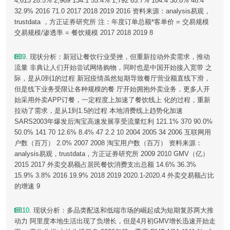
4,613 28.5% 2,969 134.1 55.4% 1,792 65.7% 104.4 30.8% 48.4
32.9% 2016 71.0 2017 2018 2019 2016 资料来源：analysis易观，
trustdata ，方正证券研究所 注：年度订单总额*客单价 = 交易规模
交易规模/渗透率 = 餐饮规模 2017 2018 2019 8
9
. 现状分析：新冠让餐饮行业受挫，但重新拉动外卖需求，推动
流量 非典让人们开始尝试网络购物，同时也是中国开始接入宽带 之
际，是从0到1的过程 新冠疫情虽然短期导致餐厅营业额直线下滑，
但是线下业务受限让各种规模的餐 厅开始拥抱外卖业务，更多人开
始采用外卖APP订餐，一定程度上加速了餐饮线上 化的过程，重新
拉动了需求，是从1到1.5的过程 本地消费线上趋势化加速
SARS2003年爆发后淘宝高速发展享受流量红利 121.1% 370 90.0%
50.0% 141 70 12.6% 8.4% 47 2.2 10 2004 2005 34 2006 互联网用
户数（百万） 2.0% 2007 2008 淘宝用户数（百万） 资料来源：
analysis易观，trustdata，方正证券研究所 2009 2010 GMV（亿）
2015 2017 外卖交易额占居民餐饮消费支出总额 14.6% 36.3%
15.9% 3.8% 2016 19.9% 2018 2019 2020.1-2020.4 外卖交易额占比
的增速 9
10
. 现状分析：多品类配送和低端市场的崛起成为短期复苏两大推
动力 阿里度本地生活出现了负增长，但是4月初GMV增长迅速开始走