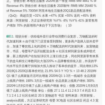
正。 营收分析 本地生活服务 2020年第一季度 RMB MM 4841 % of
Revenue 4% 营收分析 本地生活服务 2020财年 RMB MM 25440 %
of Revenue 5% 7000W 阿里本地生活服务20Q1新品类配送增长
（QoQ） 商超百货 +31% 水果 +47% 买菜 +55% 送药 +45% 资料
来源：阿里财报，方正证券研究所 YoY% -8% YoY% 41% 新零售用
户增加 70% 的新增用户来自于下沉市场） （ 10
11
. 现状分析：供给端外卖行业带动消费行业复苏，万物配送的时
代加速到来 n 由于线下门店堂食受到限制，更多商户选择入驻外卖平
台，加速了餐饮线上化的进程 n 万物配送的时代加速到来，如宠物超
市，书店，母婴等产品开始配送业务 n 社区生鲜到家业务成井喷式
爆，新上线的商户在短短1到2月上涨11倍之多，同在阿里新零售体系
下的盒马鲜生订单数同比大涨220% n 品牌餐馆持续入驻，外卖的平
均水平拉升且餐厅持续加大投入推动了客单价的提升，同比增长13%
2019Q1-2020Q1客单价对比 21.8% 54.5 Y YO % + 13 48.2 2019年
Q1 饿了么商家版月活环比增速 2020年Q1 1-3月一线城市 全品类新
上线商户增长 190% 3月后一线城市 全品类新上线商户增长 300%
2020年1月到2月饿了么新上线商户增速 单位：倍数 2020年1月到3月
饿了么新上线商户增速 单位：倍数 27.1 11.4 11.2 8.3 7.4 药店 8.3
7.1 2.4 1.2 社区生鲜店 20.5 宠物超市 书店 资料来源：阿里财报，
analysis易观，方正证券研究所 母婴 3C电器 社区生鲜店 药店 4.3 宠