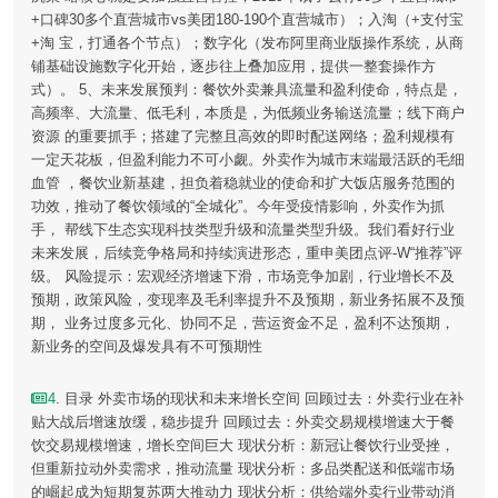
+口碑30多个直营城市vs美团180-190个直营城市）；入淘（+支付宝
+淘 宝，打通各个节点）；数字化（发布阿里商业版操作系统，从商
铺基础设施数字化开始，逐步往上叠加应用，提供一整套操作方
式）。 5、未来发展预判：餐饮外卖兼具流量和盈利使命，特点是，
高频率、大流量、低毛利，本质是，为低频业务输送流量；线下商户
资源 的重要抓手；搭建了完整且高效的即时配送网络；盈利规模有
一定天花板，但盈利能力不可小觑。外卖作为城市末端最活跃的毛细
血管 ，餐饮业新基建，担负着稳就业的使命和扩大饭店服务范围的
功效，推动了餐饮领域的“全城化”。今年受疫情影响，外卖作为抓
手， 帮线下生态实现科技类型升级和流量类型升级。我们看好行业
未来发展，后续竞争格局和持续演进形态，重申美团点评-W“推荐”评
级。 风险提示：宏观经济增速下滑，市场竞争加剧，行业增长不及
预期，政策风险，变现率及毛利率提升不及预期，新业务拓展不及预
期， 业务过度多元化、协同不足，营运资金不足，盈利不达预期，
新业务的空间及爆发具有不可预期性
4
. 目录 外卖市场的现状和未来增长空间 回顾过去：外卖行业在补
贴大战后增速放缓，稳步提升 回顾过去：外卖交易规模增速大于餐
饮交易规模增速，增长空间巨大 现状分析：新冠让餐饮行业受挫，
但重新拉动外卖需求，推动流量 现状分析：多品类配送和低端市场
的崛起成为短期复苏两大推动力 现状分析：供给端外卖行业带动消