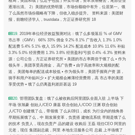
格局，美团和饿了么近乎包揽了外卖市场，资本浪潮褪去，尾部企业
逐渐出清。 2）美团的优势明显，市场份额稳中有升，位居第一。饿
了么虽然市场份额略有下降，但收入稳步提升。 资料来源：美团财
报，前瞻经济学人，trustdata，方正证券研究所 18
19
. 2019年单位经济效益预测对比：饿了么多项落后 % of GMV
市占率（GMV） 66% 33% 佣金 9.2% 8.1% 广告收入 1.3% 1.0%
配送费 5.4% 5.1% 收入 15.9% 14.2% 配送成本 10.9% 11.6% 补贴
3.3% 5.0% 经营费用 1.3% 3.8% 经营盈利/亏损 0.4% -6.3% 资料来
源：公司公告，方正证券研究所 • 美团的市占率两倍于饿了么 • 作为
领头羊，美团享受高佣金， 高广告费 • 由于高效率和大规模的配
送， 美团每单的配送成本较低 • 作为领头羊，美团手握商户资 源，
骑手和用户补贴叫少 • 扩大规模会摊薄经营费用，高 市占率的美团
享受优势 • 饿了么仍离盈利差距甚远 19
20
. 管理团队复盘：饿了么被收购后阿里团队全面入驻 上半场 下
半场 张旭豪 创始人/CEO 康嘉 联合创始人/COO 汪渊 联合创始
人/CTO 创建饿了么，带领饿 了么从0到1，成长 为行业内的独角兽
早期拓展饿了么，中 期发展变革，负责搭 建物流系统 早期是饿了么
的技术 负责人，现在负责产 品的建设 收购后 王磊 现任CEO 阿里的
元老，现任 集团副总裁，阿里 本地生活服务公司 总裁 上半场饿了