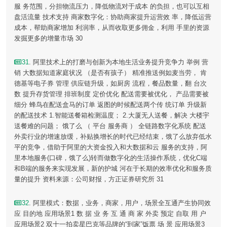
服 务范围，分担物流压力，降低物流对于成本 的负担，也可以互相
盘活流量 技术支持 商家数字化：协助商家提升运营效 率，降低运营
成本，帮助商家增加 利润率，从而收取更多佣金，利用 手里的资源
发掘更多的增量市场 30
31
. 阿里技术上的打磨与创新为本地生活业务提升竞争力 举例 营
销 大数据知道家庭状况 （是否有孩子） 精准推送例如麦当劳， 肯
德基等电子券 管理 供应链升级，如厨房 流程，餐品数量，翻 台次
数 提升存货管理 排班制度 定价优化 配送需要被优化， 产品需要被
细分 蜂鸟在配送盒马的订单 返图的时候配送两个传 统订单 升级新
的配送技术 1.智能送餐箱检测温度； 2.大厦无人送餐，解决 大楼宇
送餐难的问题； 饿了么 （ 平台 服务商 ） 全链路数字化系统 配送
外卖行业的增速放缓，补贴换增长的时代已经结束，饿了么放弃低水
平的竞争，借助于阿里的大资金投入和大数据和云 服务的支持，阿
里本地服务(口碑，饿了么)转而做数字化的生活操作系统，优化C端
和B端的服务来实现发展，新的护城 河在于长期的效率优化和服务质
量的提升 资料来源：公司财报，方正证券研究所 31
32
. 阿里模式：数据，业务，商家，用户，场景全互通产生协同效
应 目的地 应用场景1 数 据 业 务 互 通 商 家 外卖 预定 自取 用 户
应用场景2 双十一拍卖星巴克等品牌的“到家”饭票 场 景 应用场景3