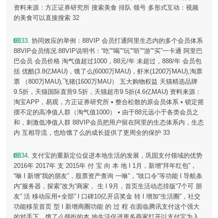
资料来源：方正证券研究所 搜索美食 排队 领号 多形式互动：视频
的美食可以直接搜索 32
33
. 协同效应的举例：88VIP 会员打通阿里生态内的多个会员体系
88VIP会员情况:88VIP说明书：“吃”“喝”“玩”“听”“游”“买”一卡通 阿里巴
巴会员 会员价格 淘气值超过1000，88元/年 未超过，888/年 会员包
括 优酷(3.8亿MAU)，饿了么(6000万MAU)，虾米(1200万MAU),淘票
票 （800万MAU),飞猪(1600万MAU） 五大购物权益 天猫精选品牌
9.5折，天猫国际直营9.5折，天猫超市9.5折(4.6亿MAU) 资料来源：
淘宝APP，易观，方正证券研究所 • 整合松散的原会员体系 • 锁定摇
摆不定的高净值人群（淘气值1000） • 由于88元远小于各类会员之
和，刺激低净值人群 88VIP会员把用户留在阿里的生态体系内，生态
内 互相导流，也给饿了么的成长提供了更周全的保护 33
34
. 支付宝的重新定位促进本地生活的发展，巩固支付领域的优势
2016年 2017年 支 2015年 付 宝 向 本 地 l 1月，新增“拜年红包”，
“咻 l 新增“我的朋友”，股票资产查询 一咻”，“吱口令”等功能 l 导航条
内“服务器，探索”改为“商家， 生 l 9月，首页生活动态排版“7个可 朋
友” 活 移动应用+全部” l 口碑10亿开店奖金 转 l 增加“生活圈”，社交
功能移至首页 型 l 新增商圈功能 的 过 程 在面临腾讯支付这个强大
的对手下，饿了么领衔的本 地生活促进更多商家打开以支付宝为入