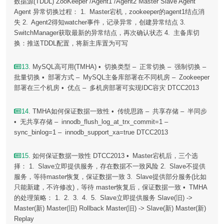
数据源(TDDL) ZooKeeper /Agent1 /Agent2 Master Slave Agent
Agent 异常切换过程： 1. Master宕机，zookeeper的agent1结点消
失 2. Agent2得知watcher事件，记录异常，创建异常结点 3.
SwitchManager获取最新的异常结点，再次确认状态 4. 主备库切
换：推送TDDL配置，将新主库置为可写
13
. MySQL高可用(TMHA) • 切换类型 – 正常切换 – 强制切换 –
批量切换 • 部署方式 – MySQL主备库部署在不同机房 – Zookeeper
部署在三个机房 • 优点 – 多机房部署可实现IDC容灾 DTCC2013
14
. TMHA如何保证数据一致性 • 传统思路 – 共享存储 – 半同步
• 无共享存储 – innodb_flush_log_at_trx_commit=1 –
sync_binlog=1 – innodb_support_xa=true DTCC2013
15
. 如何保证数据一致性 DTCC2013 • Master宕机后，三个选
择： 1. Slave立即提供服务，存在数据不一致风险 2. Slave不提供
服务，等待master恢复，保证数据一致 3. Slave提供部分服务(比如
只能新建，不许修改)，等待 master恢复后，保证数据一致 • TMHA
的处理策略： 1. 2. 3. 4. 5. Slave立即提供服务 Slave(旧) ->
Master(新) Master(旧) Rollback Master(旧) -> Slave(新) Master(新)
Replay