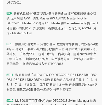
DTCC2013
9
. 分布式数据中间层(TDDL) 分库分表路由 读写权重调整 主备切
换 无中间层 APP TDDL Master RW ASYNC Master R-Only
DTCC2013 Master RW 分库1 1. Master和Master-Readonly的mysql
部署在不同机房 2. 异步复制，有数据延迟 3. 分库分表 ASYNC 分
库2 Master R-Only
10
. 数据库扩容方案 • 集群扩容 – 数据库水平扩展，2主2备->4主
4备 – 针对TPS容量不足的核心数据库 – 扩容后缩减比较困难 • 机
器升级 – 升级为SSD，提升IO性能 – 内存扩容，提升buffer命中率
• 增加备库 – 增加MySQL备库，应用读写分离 – 针对QPS容量不
足的场景 – 扩容和缩减很方便 DTCC2013
11
. 数据库自动扩容 RW RW RO DTCC2013 DB1 DB2 DB1 DB2
DB1 DB2 DB1 DB2 DBFree是数据库自动扩容/缩减工具 1. 2. 3. 4.
5. 6. 7. 8. 搭建备库 主库停写 检查主备一致 停止新旧复制 修改复
制关系 删除冗余DB 推送分库规则 打开主库读写
12
. MySQL高可用(TMHA) App DTCC2013 SwitchManager 动态