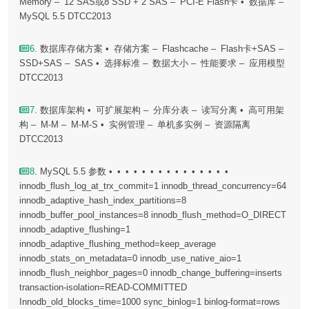
Memory – 12 SAS或8 SSD + 2 SAS – PCI-E Flash卡 • 数据库 –
MySQL 5.5 DTCC2013
6
. 数据库存储方案 • 存储方案 – Flashcache – Flash卡+SAS –
SSD+SAS – SAS • 选择标准 – 数据大小 – 性能要求 – 应用模型
DTCC2013
7
. 数据库架构 • 可扩展架构 – 分库分表 – 读写分离 • 高可用架
构 – M-M – M-M-S • 实例管理 – 单机多实例 – 资源隔离
DTCC2013
8
. MySQL 5.5 参数 • • • • • • • • • • • • • • •
innodb_flush_log_at_trx_commit=1 innodb_thread_concurrency=64
innodb_adaptive_hash_index_partitions=8
innodb_buffer_pool_instances=8 innodb_flush_method=O_DIRECT
innodb_adaptive_flushing=1
innodb_adaptive_flushing_method=keep_average
innodb_stats_on_metadata=0 innodb_use_native_aio=1
innodb_flush_neighbor_pages=0 innodb_change_buffering=inserts
transaction-isolation=READ-COMMITTED
Innodb_old_blocks_time=1000 sync_binlog=1 binlog-format=rows