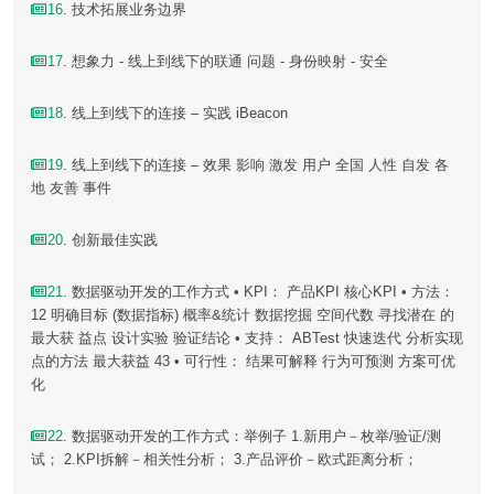
16
. 技术拓展业务边界
17
. 想象力 - 线上到线下的联通 问题 - 身份映射 - 安全
18
. 线上到线下的连接 – 实践 iBeacon
19
. 线上到线下的连接 – 效果 影响 激发 用户 全国 人性 自发 各
地 友善 事件
20
. 创新最佳实践
21
. 数据驱动开发的工作方式 • KPI： 产品KPI 核心KPI • 方法：
12 明确目标 (数据指标) 概率&统计 数据挖掘 空间代数 寻找潜在 的
最大获 益点 设计实验 验证结论 • 支持： ABTest 快速迭代 分析实现
点的方法 最大获益 43 • 可行性： 结果可解释 行为可预测 方案可优
化
22
. 数据驱动开发的工作方式：举例子 1.新用户－枚举/验证/测
试； 2.KPI拆解－相关性分析； 3.产品评价－欧式距离分析；