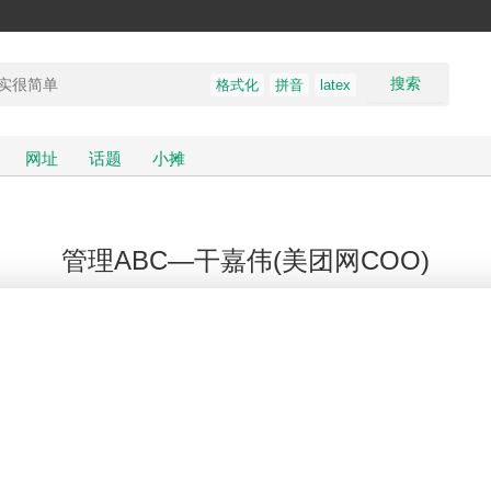
搜索
格式化
拼音
latex
网址
话题
小摊
管理ABC—干嘉伟(美团网COO)