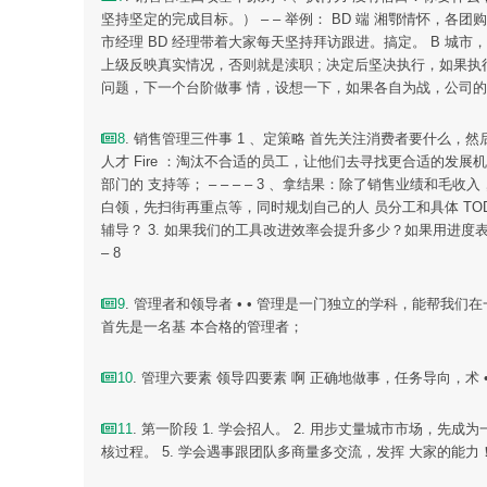
坚持坚定的完成目标。） – – 举例： BD 端 湘鄂情怀，各团
市经理 BD 经理带着大家每天坚持拜访跟进。搞定。 B 城市
上级反映真实情况，否则就是渎职 ; 决定后坚决执行，如果
问题，下一个台阶做事 情，设想一下，如果各自为战，公司的
8
. 销售管理三件事 1 、定策略 首先关注消费者要什么，
人才 Fire ：淘汰不合适的员工，让他们去寻找更合适的发
部门的 支持等； – – – – 3 、拿结果：除了销售业绩
白领，先扫街再重点等，同时规划自己的人 员分工和具体 TO
辅导？ 3. 如果我们的工具改进效率会提升多少？如果用进度
– 8
9
. 管理者和领导者 • • 管理是一门独立的学科，能帮
首先是一名基 本合格的管理者；
10
. 管理六要素 领导四要素 啊 正确地做事，任务导向，术 • • •
11
. 第一阶段 1. 学会招人。 2. 用步丈量城市市场，先
核过程。 5. 学会遇事跟团队多商量多交流，发挥 大家的能力