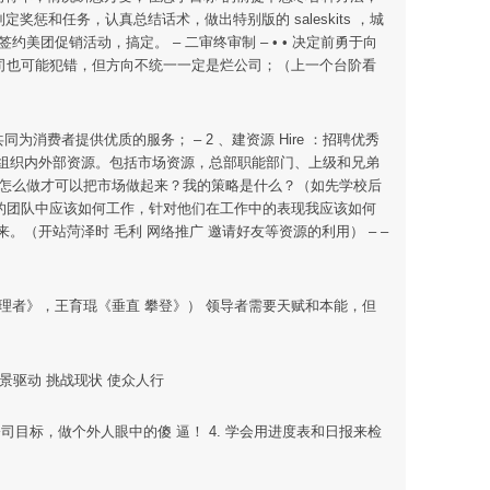
定奖惩和任务，认真总结话术，做出特别版的 saleskits ，城
团促销活动，搞定。 – 二审终审制 – • • 决定前勇于向
公司也可能犯错，但方向不统一一定是烂公司；（上一个台阶看
消费者提供优质的服务； – 2 、建资源 Hire ：招聘优秀
协调、组织内外部资源。包括市场资源，总部职能部门、上级和兄弟
我应该怎么做才可以把市场做起来？我的策略是什么？（如先学校后
到我的团队中应该如何工作，针对他们在工作中的表现我应该如何
（开站菏泽时 毛利 网络推广 邀请好友等资源的利用） – –
管理者》，王育琨《垂直 攀登》） 领导者需要天赋和本能，但
则 愿景驱动 挑战现状 使众人行
行公司目标，做个外人眼中的傻 逼！ 4. 学会用进度表和日报来检