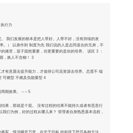
、执行力
个屁。 我们发展的根本是把人带好。人带不好，没有持续的发
职率。） 以身作则 制度为先 我们说的人是志同道合的兄弟，不
的痛苦，苗子固然重要，但更重要的是你的培养。 误区 3 ：
眉，换人不含糊！ 3
员工才有意愿去提升能力，才值得公司花资源去培养。态度不 端
 可燃型 不燃及负能量型 4
效果。 – – 5
拿到结果，那就是个屁。 没有过程的结果不能持久或者有恶意行
 以我们为例，好的过程从哪儿来？ 管理者自身熟悉基本流程，
上的将军，情况瞬息万变，在忠于目标 的前提下想尽各种方法，