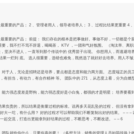
最重要的产品； 2 、管理者用人，领导者培养人； 3 、过程比结果更重要 4 
也是最重要的产品； 前提： 我们存在的根本是把事做好。事做不好，一切都是
么重要，我不打不骂不辞退，喝喝茶， KTV ，一团和气好氛围。 （淘汰率、离
关，坚决不进人，一直等到那个传说中的 优秀苗子出现。 你想用人，而逃避培养
果一烂到 底。 选人很重要，选错也难免，既然选了就好好去培养。用人不皱
人； 对于人，无论是招聘还是培养，要点都是态度和能力两方面。 态度端正的
担当，有动力，有合作精神 等。 团队中的 271 ，从态度上看，分为自燃型
； 能力强态度差是野狗，能力弱态度好是小白兔，都强的才是明星； 培养要看到周期
是为结果负责的，所以结果是衡量过程的标准。说再多天花乱坠的过程， 但没有
大一坨，有什么用？ 好的过程才可以帮助我们不断复制出好的结果。 – – –
起交流，打造出更能拿到好结果的过程，不断思考，不断改进。 – – 6
什么，团队就给你什么，只要你真的要！ （多想方法，销售的管理人员如同战场