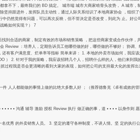
购都拿不下，最终我们的 BD 搞定。 城市端 城市大商家啃骨头攻势， A 城市，制
，除坚持跟进外，发挥队员主动性，通过人际关系结识了本地商家协会 ，组织了签约美
执行中仍然觉得有问题，可以再次反映，但不管决定是否改变，到此为 止。好
战略如何实现？） 7
然后找到合适的商家，制定有效的市场和销售策略 ，把这些商家变成合作伙伴，共同为
展机会 Review ：培养人，定期告诉员工他哪些做的好，哪些做的不够好； 
和毛收入，还有客户满意度、烂单率等指标 简单来讲： 1. 本地的外卖市场如何，
DO ） 2. 针对于我的策略，我应该招聘几个人，招聘什么样的人，他们来
表抓过程我是否会更清晰的看到大家的表现，如何把公司的支持最大化的发挥出来。
我们在一件 人人都能做的事情上做的比绝大多数人好 ；（推荐德鲁克《卓有成效的
 • • • 沟通 辅导 激励 授权 Review 执行 做正确的事，道 • • • • 以身作
成为一名优秀 的外卖销售人员。 3. 坚定的遵守各种制度，不讲人情。坚 定的执
！