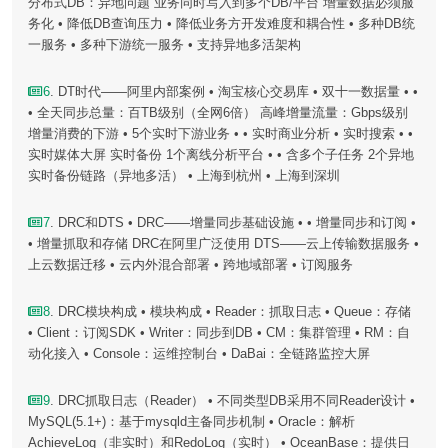
分布式DB：异地问题 业务同时写入到多个DB/平台 增量数据必须服
务化 • 降低DB查询压力 • 降低业务方开发难度和耦合性 • 多种DB统
一服务 • 多种下游统一服务 • 支持异地多活架构
6
. DT时代——阿里内部案例 • 淘宝核心交易库 • 双十一数据量 • •
• 全天同步总量：百TB级别（全网6倍） 高峰增量流量：Gbps级别
增量消费的下游 • 5个实时下游业务 • • 实时商业分析 • 实时搜索 • •
实时媒体大屏 实时备份 1个离线分析平台 • • 含多个子任务 2个异地
实时备份链路（异地多活） • 上海到杭州 • 上海到深圳
7
. DRC和DTS • DRC——增量同步基础设施 • • 增量同步和订阅 •
• 增量抓取和存储 DRC在阿里广泛使用 DTS——云上传输数据服务 •
上云数据迁移 • 云内外混合部署 • 跨地域部署 • 订阅服务
8
. DRC模块构成 • 模块构成 • Reader：抓取日志 • Queue：存储
• Client：订阅SDK • Writer：同步到DB • CM：集群管理 • RM：自
动化接入 • Console：运维控制台 • DaBai：全链路监控大屏
9
. DRC抓取日志（Reader） • 不同类型DB采用不同Reader设计 •
MySQL(5.1+)：基于mysqld主备同步机制 • Oracle：解析
AchieveLog（非实时）和RedoLog（实时） • OceanBase：提供日