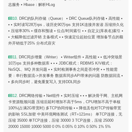
志服务 • Hbase：解析HLog
10
. DRC的队列存储（Queue） • DRC Queue队列存储 • 高性能 •
• • 实时读写28万rps，读历史90万rps 支持1K连接并发读 压缩持久化
• 压缩率30% • 缓存和预读 • 位点/时间索引 • • 自定义(库表名)索引 •
• 大幅降低过滤开销 主备模式 • • 快速定位起始位置 增加备节点的额
外开销低于25% 分布式容灾
11
. DRC同步增量（Writer） • Writer组件 • 高性能 • • 低冲突场景
10万rps 支持多种数据库 • • • JDBC模式：RDBMS K/V模式：
NoSQL、MQ 并发问题 • • 实时检测事务之间是否冲突 • • 性能需
要：串行数据流->并发事务 数据库同步API带来的问题 防数据回流 •
• 多向同步时，避免重复写入 支持DDL同步
12
. DRC网络传输 • Net组件 • 实时压缩 • • • 解决骨干网、主机网
卡资源瓶颈问题 压缩后延时增加不高于5ms，CPU增加不高于单核
100%(占满2G带宽时) 多TCP协同传输 • • 降低丢包对TCP传输带宽
的影响 SSL加密 中美环境网络测试（RT=121ms） 单TCP连接，无
压缩 35000 单TCP连接，压缩 30000 3 TCP连接，压缩 25000
20000 15000 10000 5000 0 0% 0.05% 0.10% 0.50% 1% 5%