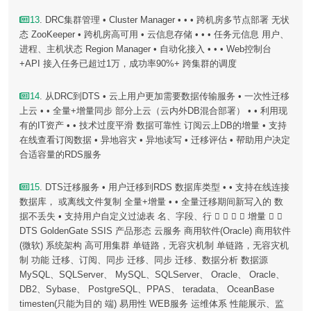
13
. DRC集群管理 • Cluster Manager • • • 跨机房多节点部署 无状
态 ZooKeeper • 跨机房高可用 • 云信息存储 • • • 任务元信息 用户、
进程、主机状态 Region Manager • 自动化接入 • • • Web控制台
+API 接入任务已超过1万，成功率90%+ 跨集群的调度
14
. 从DRC到DTS • 云上用户更加需要数据传输服务 • 一次性迁移
上云 • • 全量+增量同步 部分上云（云内外DB混合部署） • • 利用现
有的IT资产 • • 技术过度平滑 数据可靠性 订阅云上DB的增量 • 支持
在线查看订阅数据 • 异地容灾 • 异地读写 • 迁移评估 • 帮助用户决定
合适容量的RDS服务
15
. DTS迁移服务 • 用户迁移到RDS 数据库类型 • • 支持在线连接
数据库， 或离线文件复制 全量+增量 • • 全量迁移期间新写入的 数
据不丢失 • 支持用户自定义过滤表 名、字段、行     增量  
DTS GoldenGate SSIS 产品形态 云服务 商用软件(Oracle) 商用软件
(微软) 系统架构 高可用集群 单链路，无容灾机制 单链路，无容灾机
制 功能 迁移、订阅、同步 迁移、同步 迁移、数据分析 数据源
MySQL、SQLServer、 MySQL、SQLServer、 Oracle、 Oracle、
DB2、Sybase、 PostgreSQL、PPAS、 teradata、 OceanBase
timesten(只能为目的 端) 易用性 WEB服务 运维体系 性能展示、监