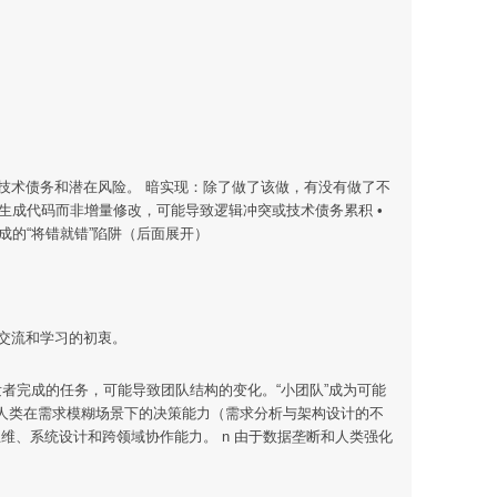
识别技术债务和潜在风险。 暗实现：除了做了该做，有没有做了不
新生成代码而非增量修改，可能导致逻辑冲突或技术债务累积 •
成的“将错就错”陷阱（后面展开）
大家交流和学习的初衷。
级开发者完成的任务，可能导致团队结构的变化。“小团队”成为可能
无法替代人类在需求模糊场景下的决策能力（需求分析与架构设计的不
思维、系统设计和跨领域协作能力。 n 由于数据垄断和人类强化