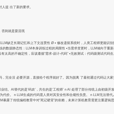
方对人提 出了新的要求。
型，否则就是耍流氓
而LLM缺乏长期记忆和上下文连贯性 Ø • 修改遗留系统时，人类工程师更能
训练的数据静态性：LLM本身训练过程的局限性 •当需求变更时，LLM倾向于重
有太高的不确定性，应该遵循“需求-设计-代码” •无效测试：代码级测试代码生
 Coding代码，完全没 必要开源，直接给个程序就好了。因为脱离 了最初通过代码让
职业结。AI替代的是‘码农’，共生的是‘工程师’ n AI 处理了部分传统上由初
术债务为代价。 n LLM生成的代码需人类对其安全性和合规性负责。 n LLM
 LLM暴露了传统编程教育中对“死记硬背”的依赖，未来计算机教育需更注重逻辑