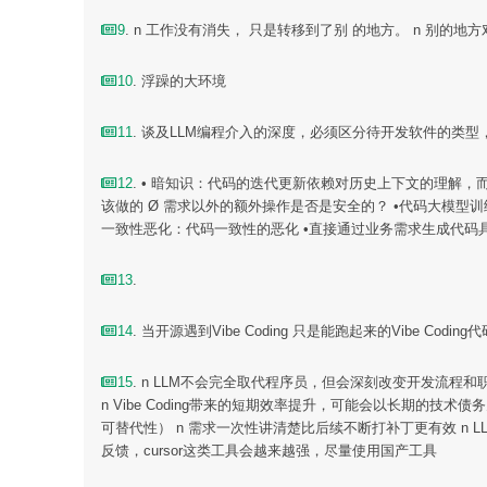
9
. n 工作没有消失， 只是转移到了别 的地方。 n 别的地
10
. 浮躁的大环境
11
. 谈及LLM编程介入的深度，必须区分待开发软件的类
12
. • 暗知识：代码的迭代更新依赖对历史上下文的理解，
该做的 Ø 需求以外的额外操作是否是安全的？ •代码大模型
一致性恶化：代码一致性的恶化 •直接通过业务需求生成代码具
13
.
14
. 当开源遇到Vibe Coding 只是能跑起来的Vibe
15
. n LLM不会完全取代程序员，但会深刻改变开发流程和
n Vibe Coding带来的短期效率提升，可能会以长期的技
可替代性） n 需求一次性讲清楚比后续不断打补丁更有效 n
反馈，cursor这类工具会越来越强，尽量使用国产工具