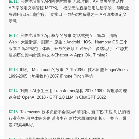
11
. 只关注增量？API网关的故事 无线时期，API网关的灵活性
API字段定义弱管控 MCP化： 模型无法直接使用注册字段， 读取业
务调用代码上翻字段。 宽接口 - 传统架构命题之一 API请求体定义
示意
12
. 只关注增量？App框架的故事 对话式交互，简单、清晰
Web：大量滑屏、刷新？ 原生：Android、iOS、Harmony OS 三个
版本？ 标准规范：体验、开放的兼顾？ 跨平台、多端运行、生态共
建的历史架构命题 纯文本Chatbot -> Apps OK, Timing?
13
. 时机 - MultiTouch的故事 ？ 1970/80s 技术原型 FingerWorks
1999-2005（苹果收购) 2007 iPhone Pinch 手势
14
. 对照：AI原生应用 Transformer架构 2017 1980s 深度学习理
论突破 OpenAI 2018 - GPT 1.0 LLM in ChatGPT 2022
15
. Takeaways 技术负债不会因为AI而消失 新工艺/工程 对抗熵增
行业竞争 用户体验为先 适者生存 新技术周期规律 长期、拐点、爆
发 积累与时机