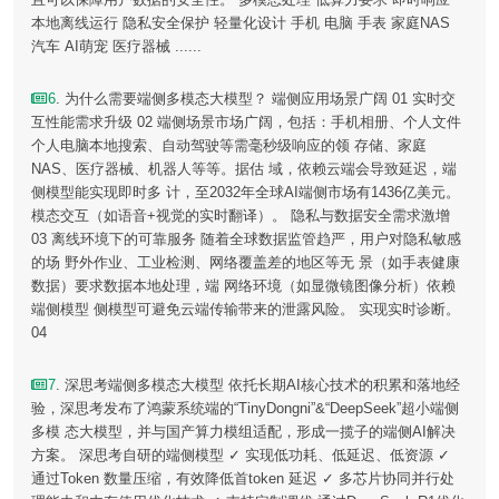
本地离线运行 隐私安全保护 轻量化设计 手机 电脑 手表 家庭NAS
汽车 AI萌宠 医疗器械 ......
6
. 为什么需要端侧多模态大模型？ 端侧应用场景广阔 01 实时交
互性能需求升级 02 端侧场景市场广阔，包括：手机相册、个人文件
个人电脑本地搜索、自动驾驶等需毫秒级响应的领 存储、家庭
NAS、医疗器械、机器人等等。据估 域，依赖云端会导致延迟，端
侧模型能实现即时多 计，至2032年全球AI端侧市场有1436亿美元。
模态交互（如语音+视觉的实时翻译）。 隐私与数据安全需求激增
03 离线环境下的可靠服务 随着全球数据监管趋严，用户对隐私敏感
的场 野外作业、工业检测、网络覆盖差的地区等无 景（如手表健康
数据）要求数据本地处理，端 网络环境（如显微镜图像分析）依赖
端侧模型 侧模型可避免云端传输带来的泄露风险。 实现实时诊断。
04
7
. 深思考端侧多模态大模型 依托长期AI核心技术的积累和落地经
验，深思考发布了鸿蒙系统端的“TinyDongni”&“DeepSeek”超小端侧
多模 态大模型，并与国产算力模组适配，形成一揽子的端侧AI解决
方案。 深思考自研的端侧模型 ✓ 实现低功耗、低延迟、低资源 ✓
通过Token 数量压缩，有效降低首token 延迟 ✓ 多芯片协同并行处