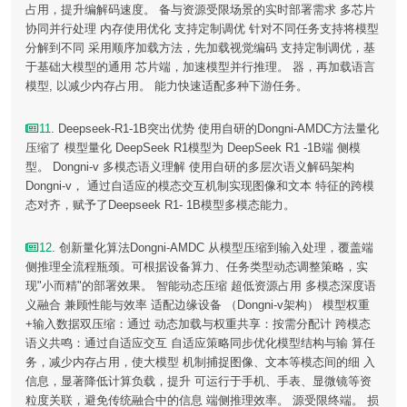
占用，提升编解码速度。 备与资源受限场景的实时部署需求 多芯片
协同并行处理 内存使用优化 支持定制调优 针对不同任务支持将模型
分解到不同 采用顺序加载方法，先加载视觉编码 支持定制调优，基
于基础大模型的通用 芯片端，加速模型并行推理。 器，再加载语言
模型, 以减少内存占用。 能力快速适配多种下游任务。
11
. Deepseek-R1-1B突出优势 使用自研的Dongni-AMDC方法量化
压缩了 模型量化 DeepSeek R1模型为 DeepSeek R1 -1B端 侧模
型。 Dongni-v 多模态语义理解 使用自研的多层次语义解码架构
Dongni-v， 通过自适应的模态交互机制实现图像和文本 特征的跨模
态对齐，赋予了Deepseek R1- 1B模型多模态能力。
12
. 创新量化算法Dongni-AMDC 从模型压缩到输入处理，覆盖端
侧推理全流程瓶颈。可根据设备算力、任务类型动态调整策略，实
现"小而精"的部署效果。 智能动态压缩 超低资源占用 多模态深度语
义融合 兼顾性能与效率 适配边缘设备 （Dongni-v架构） 模型权重
+输入数据双压缩：通过 动态加载与权重共享：按需分配计 跨模态
语义共鸣：通过自适应交互 自适应策略同步优化模型结构与输 算任
务，减少内存占用，使大模型 机制捕捉图像、文本等模态间的细 入
信息，显著降低计算负载，提升 可运行于手机、手表、显微镜等资
粒度关联，避免传统融合中的信息 端侧推理效率。 源受限终端。 损