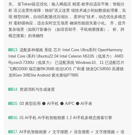
失。 首Token延迟优化：输入稀疏压 精度-效率自适应平衡：智能分
析 语义连贯性保障：独创"语义连贯 缩技术减少初始数据处理量，实
现 模型结构，自动匹配最优压缩比， 度评估"技术，动态优化多模态
对 毫秒级响应，适合实时交互场景 确保性能损失最小化。 齐，提升
复杂场景（如医疗影像分 （如语音助手、手机相册搜索）。 析、跨
模态搜索）的准确性
13
. 适配多种规格 系统 芯片 Intel Core Ultra系列 OpenHarmony
Intel Core i系列 Ubuntu22.04 Intel Celeron N5105（低算力） AMD
Ryzen3-7330U（低算力） 已适配系统 Windows10、11 已适配芯片
飞腾D2000 瑞芯微RK3588 统信UOS 广和通 骁龙QCS8550 高通骁
龙8Gen 3/8Elite Android 紫光展锐P7885
14
. 资源消耗与生成速度
15
. 03 典型应用 ⚫ AI手机 ⚫ AIPC ⚫ AI手表
16
. 01 AI手机 AI手机智能相册 1 2 AI手机多模态搜索引擎
17
. AI手机智能相册 ✓ 文字搜图 ✓ 语音搜图 ✓ 文字搜视频 ✓ 语