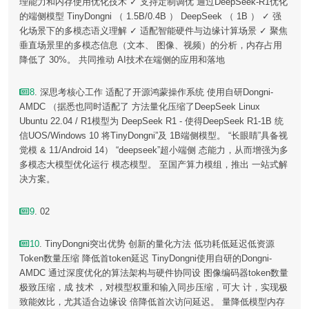
理能力和内存使用优化技术 ✓ 支持定制调优 通过DeepSeek-R1优化
的端侧模型 TinyDongni （ 1.5B/0.4B ） DeepSeek （ 1B ） ✓ 强
化场景下的多模态语义理解 ✓ 适配智能硬件与边缘计算场景 ✓ 聚焦
垂直场景里的多模态信息（文本、 图像、视频）的分析，内存占用
降低了 30%。 共同推动 AI技术在端侧的应用和落地
8
. 深思考核心工作 适配了开源鸿蒙操作系统 使用自研Dongni-
AMDC （据悉也同时适配了 方法量化压缩了DeepSeek Linux
Ubuntu 22.04 / R1模型为 DeepSeek R1 - 使得DeepSeek R1-1B 统
信UOS/Windows 10 将TinyDongni”及 1B端侧模型。 “长眼睛”具备视
觉模 & 11/Android 14） “deepseek”超小端侧 态能力，从而增强为多
多模态大模型优化运行 模态模型。 至国产算力模组，推出 一站式解
决方案。
9
. 02
10
. TinyDongni突出优势 创新的量化方法 低功耗低延迟低资源
Token数量压缩 降低首token延迟 TinyDongni使用自研的Dongni-
AMDC 通过深度优化的算法架构与硬件协同设 图像编码器token数量
极致压缩，成 技术 ，对模型权重和输入同步压缩，可大 计，实现极
致能效比，尤其适合边缘设 倍降低首次访问延迟。 量降低模型内存