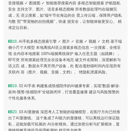
音搜视频 ✓ 图搜图 ✓ 智能推荐搜索内容 多模态智能搜索 护航隐私
安全 支持文字、图片、语音多模态模糊 所有数据处理均在端侧完
成，无 语义搜索，如“端午节在海边的合 需上传云端，保障用户隐私
与数 照”“带宠物的自拍视频”，快速 据安全，让智能体验更安心。 精
准定位目标。
18
. AI手机多模态搜索引擎 ✓ 图片 ✓ 音频 ✓ 视频 ✓ 文档 基于端
侧小尺寸大模型 本地离线AI语义搜索多模态信息 一次搜索，全维呈
现 全内容本地搜索 100%端侧离线保护 输入任意主题（如跳舞），
即可突 所有搜索处理完全在设备本地完 破文件名限制，深度解析与
语义匹 成，数据永不离开用户设备，杜 配在毫秒级时间内呈现所有
关联内 容（图片、视频、音频，文档）。 绝隐私泄露风险。
19
. 02 AI手表 构建集成情感陪伴的AI健康专家，实现“数据-解读-
咨询-预警-情感陪伴”全链路闭环，打造覆盖健康 建议与风险预警的
个性化服务体系。
20
. 03 AI显微镜 深思考人工智能的端侧模型，在医疗方向已经推
出了AI显微镜。 这个集成了AI能力的显微镜，可以离线运行保证隐
私，还能加载可拓展的 AI分析模块。通过加密分析与扩展模块，显
微镜能够直接提升病理检测的 稳定性与效率。