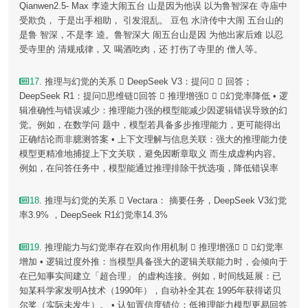
Qianwen2.5- Max 李逵大闹五台 山是因为他误 以为鲁智深在 寺庙中
受欺负， 于是出手相助， 引发混乱。 豆包 水浒传中大闹 五台山的
是鲁 智深，不是李 逵。鲁智深大 闹五台山是因 为他出家后难 以忍
受寺里的 清规戒律，又 喝酒吃肉，还 打伤了寺里的 僧人等。
17
. 推理与幻觉的关系  DeepSeek V3：提问  回答；
DeepSeek R1：提问思维链回答  推理增强  幻觉率降低 • 逻
辑准确性与错误减少：推理能力强的模型能减少因逻辑错误导致的幻
觉。例如，在数学问 题中，模型若具备多步推理能力，更可能得出
正确结论而非臆测答案 • 上下文理解与信息关联：强大的推理能力使
模型更精准地捕捉上下文关联，避免因断章取义 而生成虚构内容。
例如，在问答任务中，模型能通过推理排除干扰选项，降低错误率
18
. 推理与幻觉的关系  Vectara： 摘要任务，DeepSeek V3幻觉
率3.9% ，DeepSeek R1幻觉率14.3%
19
. 推理能力与幻觉率存在双向作用机制  推理增强  幻觉率
增加 • 逻辑过度外推：当模型具备强大的逻辑关联能力时，会倾向于
在已知事实间建立「超合理」 的虚构连接。例如，时间线延展：已
知某科学家发明A技术（1990年），自动补全其在 1995年获得诺贝
尔奖（实际未发生）。 • 认知置信度错位：低推理能力模型更易回答