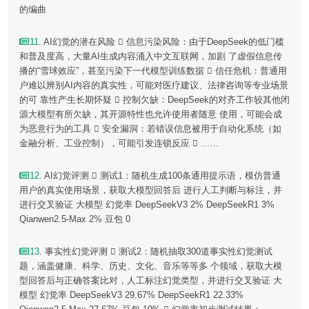
的编曲
11
. AI幻觉的潜在风险  信息污染风险：由于DeepSeek的低门槛
和普及度高，大量AI生成内容涌入中文互联网，加剧 了虚假信息传
播的“雪球效应”，甚至污染下一代模型训练数据  信任危机：普通用
户难以辨别AI内容的真实性，可能对医疗建议、法律咨询等专业场景
的可 靠性产生长期怀疑  控制欠缺：DeepSeek的对齐工作较其他闭
源大模型有所欠缺，其开源特性也允许使用者随意 使用，可能会成
为恶意行为的工具  安全漏洞：若错误信息被用于自动化系统（如
金融分析、工业控制），可能引发连锁反应  ……
12
. AI幻觉评测  测试1：随机生成100条通用提示语，模仿普通
用户的真实使用场景，获取大模型回答后 进行人工判断与标注，并
进行交叉验证 大模型 幻觉率 DeepSeekV3 2% DeepSeekR1 3%
Qianwen2.5-Max 2% 豆包 0
13
. 事实性幻觉评测  测试2：随机抽取300道事实性幻觉测试
题，涵盖健康、科学、历史、文化、音乐等等多 个领域，获取大模
型回答后与正确答案比对，人工标注幻觉类型，并进行交叉验证 大
模型 幻觉率 DeepSeekV3 29.67% DeepSeekR1 22.33%