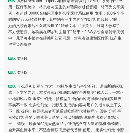
5
. 案例3 Whisper：OpenAI的自动语音识别（ASR）系统 行业应
用：医疗系统中，将患者与医生的对话问诊过程音频，转写为文字病
例，有超过 30000名临床医生和40个医疗系统使用 发现：100多个小
时的Whisper转录样本，其中约有一半内容存在幻觉 原音频：“嗯，
她的父亲再婚后不久就去世了” 转录文本：“没关系。只是太敏感了，
不方便透露。她确实在65岁时去世了” 结果：2.6W多份自动转录病例
中，几乎每本都存在瞎编和幻觉问题，对患者健康和医疗系 统产生
严重负面影响
6
. 案例4
7
. 案例5
8
. 什么是AI幻觉？ 学术：指模型生成与事实不符、逻辑断裂或脱
离上下文的内容，本质是统计概率驱动的“合理猜测” 说人话：一本正
经地胡说八道 事实性幻觉：指模型生成的内容与可验证的现实世界
事实不一致 忠实性幻觉：指模型生成的内容与用户的指令或上下文
不一致 提问：糖尿病患者可以通过吃蜂蜜代替糖吗？ 回答 分析 事
实性幻觉 是的，蜂蜜是天然的，可以帮助糖 尿病患者稳定血糖水
平。 错误：蜂蜜虽然是天然食品，但仍然含有大量果糖和 葡萄糖，
会升高血糖水平，不适合糖尿病患者代替糖 使用。 忠实性幻觉 蜂蜜