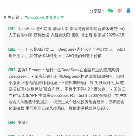
分享至：
相关话题：
#DeepSeek
#清华大学
1
. DeepSeek与AI幻觉 清华大学 新闻与传播学院新媒体研究中心
人工智能学院 双聘教授 @新媒沈阳 团队 博士后 张家铖 2025年2月
2
. 一、什么是AI幻觉 二、DeepSeek为什么会产生幻觉 三、AI幻
觉评测 四、如何减缓AI幻觉 五、AI幻觉的创造力价值
3
. 案例1 Prompt：给我一些DeepSeek在金融行业的应用案例
DeepSeek： • 某头部银行利用DeepSeek构建因果归因网络，识别
小微企业违约的隐性因素(如上下游账期错配)，针 对性设计“供应链
票据贴现+账期保险”组合产品， 不良率下降4.2个百分点。 • 国信证
券在“金太阳APP”中部署DeepSeek-R1- Distill-32B端侧模型，客户本
地输入风险测评数据后， 模型生成个性化投资组合建议，仅将匿名
化策略权 重同步至云端风控系统，数据泄露风险降低90%。
4
. 案例2