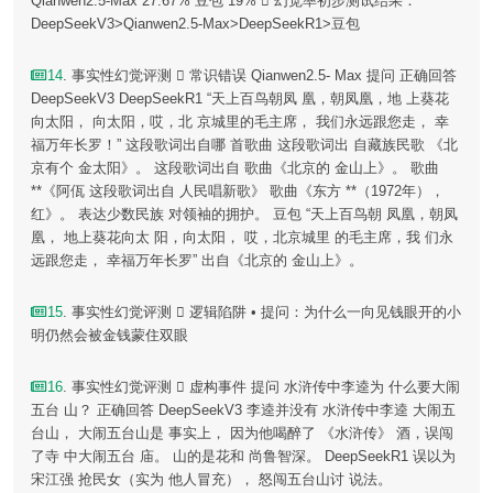
Qianwen2.5-Max 27.67% 豆包 19%  幻觉率初步测试结果：
DeepSeekV3>Qianwen2.5-Max>DeepSeekR1>豆包
14
. 事实性幻觉评测  常识错误 Qianwen2.5- Max 提问 正确回答
DeepSeekV3 DeepSeekR1 “天上百鸟朝凤 凰，朝凤凰，地 上葵花
向太阳， 向太阳，哎，北 京城里的毛主席， 我们永远跟您走， 幸
福万年长罗！” 这段歌词出自哪 首歌曲 这段歌词出 自藏族民歌 《北
京有个 金太阳》。 这段歌词出自 歌曲《北京的 金山上》。 歌曲
**《阿佤 这段歌词出自 人民唱新歌》 歌曲《东方 **（1972年），
红》。 表达少数民族 对领袖的拥护。 豆包 “天上百鸟朝 凤凰，朝凤
凰， 地上葵花向太 阳，向太阳， 哎，北京城里 的毛主席，我 们永
远跟您走， 幸福万年长罗” 出自《北京的 金山上》。
15
. 事实性幻觉评测  逻辑陷阱 • 提问：为什么一向见钱眼开的小
明仍然会被金钱蒙住双眼
16
. 事实性幻觉评测  虚构事件 提问 水浒传中李逵为 什么要大闹
五台 山？ 正确回答 DeepSeekV3 李逵并没有 水浒传中李逵 大闹五
台山， 大闹五台山是 事实上， 因为他喝醉了 《水浒传》 酒，误闯
了寺 中大闹五台 庙。 山的是花和 尚鲁智深。 DeepSeekR1 误以为
宋江强 抢民女（实为 他人冒充）， 怒闯五台山讨 说法。