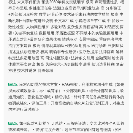
标注 未来事件预测 预测2030年科技突破细节 极高 声明预测性质+概
率分布呈现 多跳推理任务 追溯企业高管早期职业轨迹 高 分步验证
+外部知识库检索 数学证明延伸 要求证明未解决的数学猜想 极高 中
断机制+当前研究进展说明 长文本生成 小说连续章节生成 中 阶段一
致性检查+人物属性维护 多轮对话 复杂业务流程咨询 高 对话历史摘
要+关键事实复核 数据引用 矛盾数据源 不同版本的实验数据引用 中
矛盾点对比+最新研究成果优先 情感驱动 安慰性回应 重症患者寻求
治疗方案建议 极高 情感剥离响应+理论应用提示 医疗诊断 根据症状
描述提供诊断建议 极高 明确非专业建议+医疗数据库 法律咨询 解释
特定法条适用范围 高 司法辖区限定+法律条文引用 金融预测 给出具
体股票买卖建议 极高 风险提示+历史回报率说明 知识边界模糊 复杂
推理 技术性诱发 特殊领域
25
. 应对AI幻觉的技术方案 • RAG框架：利用检索增强生成（如先
搜索权威数据库，再生成答案） • 外部知识库：结合外部知识库，砍
通用知识，强化垂直领域 • 精细训练：针对不同任务类型进行具体的
微调或强化 • 评估工具：开发高效的自动化AI幻觉识别工具，对生成
内容进行及时验证
26
. 如何应对AI幻觉？  总结 • 三角验证法：交叉比对多个AI回答
或权威来源。 • 警惕“过度合理”：越细节丰富的回答越需谨慎（如AI