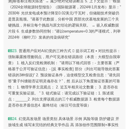
测]标签标注相关陈述“ → 减少绝对化错误断言 5. 上下文提示：“根据
《2024全球能源转型报告》（国际能源署，2024年1月发布）显示：”
2030年 光伏发电成本预计降至0.02美元/千瓦时，但储能技术突破仍
是普及瓶颈。“请基于此数据，分析中国 西部光伏基地发展的三个关
键挑战，并标注每个挑战与原文结论的逻辑关联。 → 嵌入权威数据
片段 6. 生成参数协同控制：“请以temperature=0.3的严谨模式，列举
2024年《柳叶刀》发表的传染病研究”
23
. 普通用户应对AI幻觉的三种方式  提示词工程 • 对抗性提示：
强制暴露推理脆弱点，用户可见潜在错误路径（本质：大模型自我审
查） 1. 植入反幻觉检测机制： "请用以下格式回答：- 主要答案（严
格基于公开可验证信息）- [反 事实检查] 部分（列出可能导致此答案
错误的3种假设)“ 2. 预设验证条件，迫使模型交叉检查信息：“请先回
答“量子纠缠能否证明灵魂存在？”，然 后从以下角度验证答案的可靠
性： 1. 物理学界主流观点； 2. 近五年相关论文数量； 3. 是否存在
可重复实验证据。 ” 3. 链式验证：请完成以下验证链：1. 陈述观
点：______2. 列出支撑该观点的三个权威数据源 3. 检查每个数据源
是否存在矛盾信息4. 最终结论（标注可信度等级）
24
. 幻觉高发场景 场景类别 具体场景 示例 风险等级 防护建议 开
放域生成 续写未完结的经典文学作品 高 添加创作范围限制+事实性