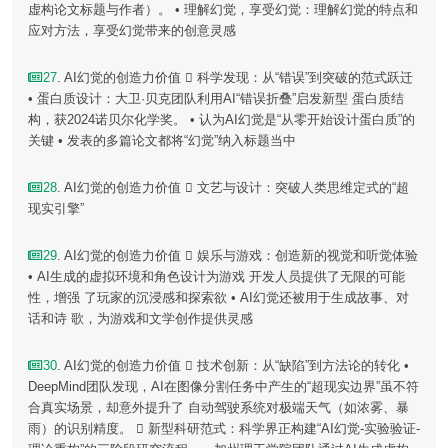
虚构论文标题与作者）。 • 理解幻觉，享受幻觉：理解幻觉的特点和
应对方法，享受幻觉带来的创意灵感
27
. AI幻觉的创造力价值  科学发现：从“错误”到突破的范式跃迁
• 蛋白质设计：大卫·贝克团队利用AI“错误折叠”启发新型 蛋白质结
构，获2024诺贝尔化学奖。 • 认为AI幻觉是“从零开始设计蛋白质”的
关键 • 发表的多篇论文都将“幻觉”纳入标题当中
28
. AI幻觉的创造力价值  文艺与设计：突破人类思维定式的“超
现实引擎”
29
. AI幻觉的创造力价值  娱乐与游戏：创造新的视觉和听觉体验
• AI生成的虚拟环境和角色设计为游戏 开发人员提供了无限的可能
性，增强 了玩家的沉浸感和探索欲 • AI幻觉还被用于生成故事、对
话和诗 歌，为游戏和文学创作提供灵感
30
. AI幻觉的创造力价值  技术创新：从“缺陷”到方法论的转化 •
DeepMind团队发现，AI在图像分割任务中产生的“超现实边界”虽不符
合真实场景，却意外提升了 自动驾驶系统对极端天气（如浓雾、暴
雨）的识别精度。  新型科研范式：科学界正构建“AI幻觉-实验验证-