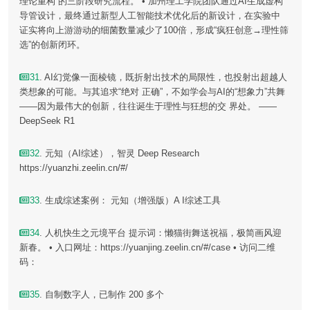
理论重构”的三阶段研究流程。 • 加州理工学院团队通过AI生成虚构
导管设计，最终通过新型人工智能技术优化后的新设计，在实验中
证实将向上游游动的细菌数量减少了100倍，形成“疯狂创意→理性筛
选”的创新闭环。
31
. AI幻觉像一面棱镜，既折射出技术的局限性，也投射出超越人
类想象的可能。与其追求“绝对 正确”，不如学会与AI的“想象力”共舞
——因为最伟大的创新，往往诞生于理性与狂想的交 界处。 ——
DeepSeek R1
32
. 元知（AI综述），智灵 Deep Research
https://yuanzhi.zeelin.cn/#/
33
. 生成综述案例： 元知（增强版）A I综述工具
34
. 人机快生之元境平台 提示词：懒猫街舞送祝福，极简画风迎
新春。 • 入口网址：https://yuanjing.zeelin.cn/#/case • 访问二维
码：
35
. 自制数字人，已制作 200 多个