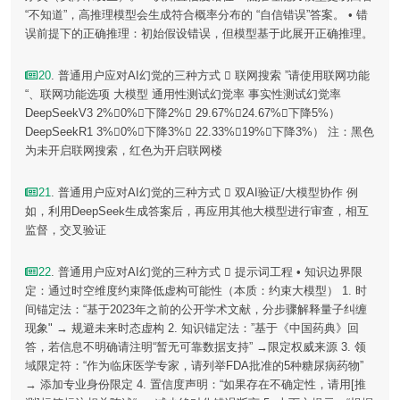
“不知道”，高推理模型会生成符合概率分布的 “自信错误”答案。 • 错
误前提下的正确推理：初始假设错误，但模型基于此展开正确推理。
20
. 普通用户应对AI幻觉的三种方式  联网搜索 ”请使用联网功能
“、联网功能选项 大模型 通用性测试幻觉率 事实性测试幻觉率
DeepSeekV3 2%0%（下降2%） 29.67%24.67%（下降5%）
DeepSeekR1 3%0%（下降3%） 22.33%19%（下降3%） 注：黑色
为未开启联网搜索，红色为开启联网楼
21
. 普通用户应对AI幻觉的三种方式  双AI验证/大模型协作 例
如，利用DeepSeek生成答案后，再应用其他大模型进行审查，相互
监督，交叉验证
22
. 普通用户应对AI幻觉的三种方式  提示词工程 • 知识边界限
定：通过时空维度约束降低虚构可能性（本质：约束大模型） 1. 时
间锚定法：“基于2023年之前的公开学术文献，分步骤解释量子纠缠
现象" → 规避未来时态虚构 2. 知识锚定法：”基于《中国药典》回
答，若信息不明确请注明“暂无可靠数据支持” →限定权威来源 3. 领
域限定符：“作为临床医学专家，请列举FDA批准的5种糖尿病药物”
→ 添加专业身份限定 4. 置信度声明：“如果存在不确定性，请用[推