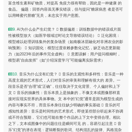
富含维生素和矿物质，对提高 免疫力很有帮助，因此是一种健康 的
食品。 偏题：回答内容虽无事实错误，但与提问“糖尿病患 者是否可
以用蜂蜜代替糖”无关，未忠实于用户意图。
9
. AI为什么会产生幻觉？  数据偏差：训练数据中的错误或片面
性被模型放大（如医学领域过时论文导致错误结论）  泛化困境：
模型难以处理训练集外的复杂场景（如南极冰层融化对非洲农业的影
响预测）  知识固化：模型过度依赖参数化记忆，缺乏动态更新能
力（如2023年后的事件完全虚构）  意图误解：用户提问模糊时，
模型易“自由发挥”（如“介绍深度学习”可能偏离实际需求）
10
. 音乐为什么没有幻觉？  音乐的主观性和多样性：音乐是一种
高度主观的艺术形式，人们对音乐的审美和理解有很大的 差异。一
段音乐是否“合理”或“正确”，往往取决于文化背景、个人偏好和上下
文  音乐的抽象性：音乐本质上是抽象的，不像文本或图像那样直
接对应现实世界的具体事物。文 本中的“幻觉”通常是因为模型生成的
内容与事实不符，而音乐本身往往缺少明确的事实基础  音乐的可
感知性差异：音乐是时间性的艺术形式，即使某些部分听起来不协调
或不符合预期， 它们也可能在整个作品的上下文中变得合理。相比
之下，文本或图像中的问题往往是瞬间可见 的，容易引起注意  音
乐“幻觉”的潜在表现：逻辑断裂的歌词、结构混乱的旋律、风格混杂