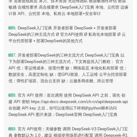
求 需要超低延迟 算力、技术资源 无运维团队 数据敏感性评估 数据
敏感 合规性要求 高合规要求 DeepSeek入门宝典 本地、云托管 边缘
计算 API、云托管 本地、私有云 本地部署+安全审计
6
. DeepSeek入门宝典 开发者部署 DeepSeek • 开发者部署
DeepSeek的三种主流方式 Ø 官方API使用 Ø 私有化本地部署 Ø 云
平台托管部署 • 部署DeepSeek的其他方式
7
. 开发者部署DeepSeek的三种主流方式 DeepSeek入门宝典 以
下为部署DeepSeek的三种主流方式，下文将提供入门教程： 官方
API 优：零运维成本、按需付费 缺：网络延迟 本地化私有部署 优：
数据安全，高度定制化 缺：需GPU资源、人工运维 云平台托管部署
优：弹性扩缩容、混合云支持 缺：云服务商依赖、跨云管理
8
. 官方 API 使用：首次调用 使用 DeepSeek API 之前，请先 创
建 API 密钥 https://api-docs.deepseek.com/zh-cn/api/deepseek-api
在创建 API key 之后，你可以使用以下样例的python脚本访问
DeepSeek API 图片来源：DeepSeek官网 DeepSeek入门宝典
9
. 官方 API使用：关键参数 调用 DeepSeek-V3 DeepSeek入门宝
典 参数默认为 1.0，建议 根据使用场景进行配置 调用 Deepseek-R1