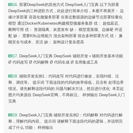
16
. 部署DeepSeek的其他方式 DeepSeek入门宝典 以下为部署
DeepSeek的三种进阶方式，此处进行简单介绍，本册不再展开： 边
缘计算部署 容器化微服务部署 在靠近数据源的边缘节点部署轻量化
模型 通过Docker/Kubernetes构建模型微服务集群 优： 超低延迟、
断网可用 优： 资源隔离、灰度发布 缺： 模型需蒸馏、边缘硬 件适
配 缺： 需要K8s运维能力 混合架构部署 组合多种部署方式 优： 兼
顾安全与成本、灵活 缺： 架构设计复杂度高
17
. DeepSeek入门宝典 DeepSeek 辅助开发 • 辅助开发基本功能
Ø 代码改写 Ø 代码解释 Ø 代码生成 Ø 实用集成工具
18
. 辅助开发实例1：代码改写 对代码进行修改，实现纠错、注
释、调优等。 提示词 下面这段的代码的效率很低，且没有 处理边界
情况。请先解释这段代码的 问题与解决方法，然后进行优化: 本页起
图片均来源自 DeepSeek官网，不再标注。 样例输出 DeepSeek入门
宝典
19
. DeepSeek入门宝典 辅助开发实例2：代码解释 对代码进行解
释，理解代码内容。 提示词 请解释下面这段代码的逻辑，并说明完
成了什么 功能： 样例输出