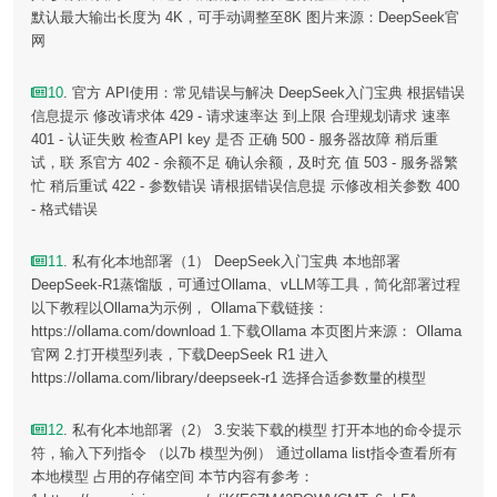
默认最大输出长度为 4K，可手动调整至8K 图片来源：DeepSeek官
网
10
. 官方 API使用：常见错误与解决 DeepSeek入门宝典 根据错误
信息提示 修改请求体 429 - 请求速率达 到上限 合理规划请求 速率
401 - 认证失败 检查API key 是否 正确 500 - 服务器故障 稍后重
试，联 系官方 402 - 余额不足 确认余额，及时充 值 503 - 服务器繁
忙 稍后重试 422 - 参数错误 请根据错误信息提 示修改相关参数 400
- 格式错误
11
. 私有化本地部署（1） DeepSeek入门宝典 本地部署
DeepSeek-R1蒸馏版，可通过Ollama、vLLM等工具，简化部署过程
以下教程以Ollama为示例， Ollama下载链接：
https://ollama.com/download 1.下载Ollama 本页图片来源： Ollama
官网 2.打开模型列表，下载DeepSeek R1 进入
https://ollama.com/library/deepseek-r1 选择合适参数量的模型
12
. 私有化本地部署（2） 3.安装下载的模型 打开本地的命令提示
符，输入下列指令 （以7b 模型为例） 通过ollama list指令查看所有
本地模型 占用的存储空间 本节内容有参考：