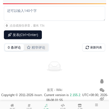
首页
-
Wiki
Copyright © 2011-2026
iteam
. Current version is
2.155.2
. UTC+08:00, 2026-
08-08 01:55
浙ICP备14020137号-1
$访客地图$