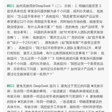
21
. 如何高效用好DeepSeek ?（二） 示例： 1. 明确问题背景 2.
提供具体信息 将复杂问题拆解为多个小问题，或列出关键点。 低效
提问：“怎么提升客单价？” 高效提问：“我是蜜雪冰城的产品运营，
希望通过12个月的 周期提升客单价，同时稳住市场份额，能接受短
期业绩波动， 有什么具体方案？” 包括：您的角色（如产品经理、学
生、创业者等）。 问题的具体场景（如“针对老年人团队的重庆旅游
攻略”）。 示例： 低效提问：“重庆怎么玩？” 您的目标（如“提升客单
价”“设计一个2天行程”）。 限制条件（如“预算有限”“不接受过度劳
累”）。 高效提问：“我计划2月初带老年人团队去重庆玩2天，希望
行程轻松、避开人流高峰，有什么推荐路线和注意事项？” 示例： 低
效提问：“怎么运营一个品牌？” 3. 结构化描述问题 将复杂问题拆解
为多个小问题，或列出关键点。 高效提问：“我想运营一个新茶饮品
牌，目前有以下问题： 如何定位目标用户？ 如何设计产品线？ 如何
通过社交媒体吸引第一批用户？”
22
. 避免无效向 DeepSeek 提问 1. 避免过于宽泛的问题 ❌无效示
例：告诉我一些有趣的事情。 ✅改进建议：明确具体领域或主题。
有效示例：能推荐一些适合初学者的编程学习资源吗？ 4. 避免模糊
的指令 ❌无效示例：给我一些建议。 ✅改进建议：明确需要建议的
具体方向。 有效示例：我想提升工作效率，能给我一些时间管理的