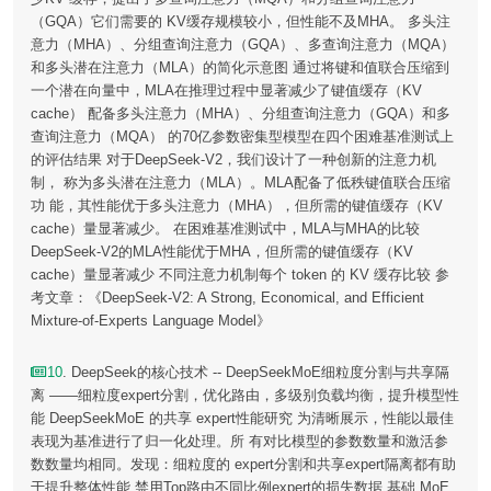
（GQA）它们需要的 KV缓存规模较小，但性能不及MHA。 多头注
意力（MHA）、分组查询注意力（GQA）、多查询注意力（MQA）
和多头潜在注意力（MLA）的简化示意图 通过将键和值联合压缩到
一个潜在向量中，MLA在推理过程中显著减少了键值缓存（KV
cache） 配备多头注意力（MHA）、分组查询注意力（GQA）和多
查询注意力（MQA） 的70亿参数密集型模型在四个困难基准测试上
的评估结果 对于DeepSeek-V2，我们设计了一种创新的注意力机
制， 称为多头潜在注意力（MLA）。MLA配备了低秩键值联合压缩
功 能，其性能优于多头注意力（MHA），但所需的键值缓存（KV
cache）量显著减少。 在困难基准测试中，MLA与MHA的比较
DeepSeek-V2的MLA性能优于MHA，但所需的键值缓存（KV
cache）量显著减少 不同注意力机制每个 token 的 KV 缓存比较 参
考文章：《DeepSeek-V2: A Strong, Economical, and Efficient
Mixture-of-Experts Language Model》
10
. DeepSeek的核心技术 -- DeepSeekMoE细粒度分割与共享隔
离 ——细粒度expert分割，优化路由，多级别负载均衡，提升模型性
能 DeepSeekMoE 的共享 expert性能研究 为清晰展示，性能以最佳
表现为基准进行了归一化处理。所 有对比模型的参数数量和激活参
数数量均相同。发现：细粒度的 expert分割和共享expert隔离都有助
于提升整体性能 禁用Top路由不同比例expert的损失数据 基础 MoE