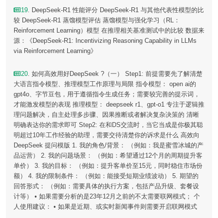
19
. DeepSeek-R1 性能评分 DeepSeek-R1 与其他代表性模型的比
较 DeepSeek-R1 蒸馏模型评估 蒸馏模型与强化学习（RL：
Reinforcement Learning）模型 在推理相关基准测试中的比较 数据来
源：《DeepSeek-R1: Incentivizing Reasoning Capability in LLMs
via Reinforcement Learning》
20
. 如何高效用好DeepSeek ?（一） Step1: 前提需要先了解清楚
大语言指令模型、推理模型工作原理与局限 指令模型： open ai的
gpt4o、字节豆包，用于遵循指令生成任务；需要较完善的提示词，
才能激发模型的表现 推理模型： deepseek r1、gpt-o1 专注于逻辑推
理问题解决，自主处理多步骤、因果推断或者解决复杂决策的 清晰
明确表达你的需求即可 Step2: 在和DS交流时，当它当成是你极其聪
明超过10年工作经验的助理，需要交待清楚你的诉求是什么 高效向
DeepSeek 提问模版 1. 我的角色/背景： （例如：我是蜜雪冰城的产
品运营） 2. 我的问题场景： （例如：希望通过12个月的周期提升客
单价） 3. 我的目标： （例如：提升客单价至15元，同时稳住市场份
额） 4. 我的限制条件： （例如：能接受短期业绩波动） 5. 期望的
回答形式： （例如：需要具体的执行方案，包括产品升级、套餐设
计等） • 如果需要分析的是23年12月之前的不太需要联网模式； 个
人使用建议： • 如果是近期、或实时新闻事件则需要开启联网模式