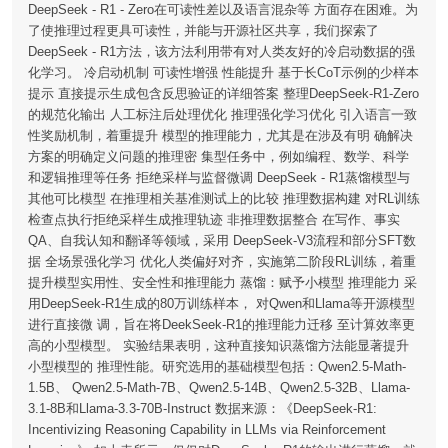
DeepSeek - R1 - Zero在可读性差以及语言混杂等 方面存在困难。为
了使推理过程更具可读性，并能与开源社区共享，我们探索了
DeepSeek - R1方法，该方法利用带有对人类友好的冷启动数据的强
化学习。 冷启动机制 可读性增强 性能提升 基于长CoT示例的少样本
提示 直接提示生成包含反思验证的详细答案 整理DeepSeek-R1-Zero
的规范化输出 人工标注后处理优化 推理强化学习优化 引入语言一致
性奖励机制，着重提升 模型的推理能力，尤其是在涉及有明 确解决
方案的明确定义问题的推理密 集型任务中，例如编程、数学、科学
和逻辑推理等任务 拒绝采样与监督微调 DeepSeek - R1蒸馏模型与
其他可比模型 在推理相关基准测试上的比较 推理数据构建 对RL训练
检查点执行拒绝采样生成推理轨迹 非推理数据整合 在写作、事实
QA、自我认知和翻译等领域，采用 DeepSeek-V3流程和部分SFT数
据 全场景强化学习 优化人类偏好对齐，实施第二阶段RL训练，着重
提升模型实用性、安全性和推理能力 蒸馏：赋予小模型 推理能力 采
用DeepSeek-R1生成的80万训练样本， 对Qwen和Llama等开源模型
进行直接微 调，旨在将DeekSeek-R1的推理能力迁移 至计算效率更
高的小型模型。 实验结果表明，这种直接知识蒸馏方法能显著提升
小型模型的 推理性能。研究选用的基础模型包括：Qwen2.5-Math-
1.5B、 Qwen2.5-Math-7B、Qwen2.5-14B、Qwen2.5-32B、Llama-
3.1-8B和Llama-3.3-70B-Instruct 数据来源：《DeepSeek-R1:
Incentivizing Reasoning Capability in LLMs via Reinforcement