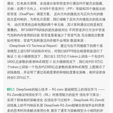
通信，红色表示屏障。全连接分发和管道并行通信均可被完全隐藏。
示例：在两个方向上，针对8个管道并行（PP）等级和20个微批次的
双管道（DualPipe）调度方案。 反向方向的微批次与正向方向的微
批次是对称的，为简化示意图，我们省略了反向方向微批次的批次编
号。 由共享黑色边框包围的两个单元格，其计算和通信过程是相互
重叠的。 BF16和FP8训练的损失曲线对比 不同管道并行方法中管道
气泡和内存使用的比较 双管道显著减少了管道气泡 无论微批次数量
如何增加，管道气泡和激活内存都不会增加 数据来源：
《DeepSeek-V3 Technical Report》 通过与在不同规模下的两个基
准模型上进行BF16训练作对比，对我们的FP8混合精度框架进行了
验证  在小规模情况下，我们在1.33万亿个token上训练一个包含约
160亿总参数的基准MoE模型  在大规模情况下，我们在约0.9万亿
个token上训练一个包含约2300亿总参数的基准MoE模型 上图展示了
训练曲线，并证明了通过高精度累积和细粒度量化策略，相对误差保
持在0.25%以下。
13
. DeepSeek的核心技术 -- R1-zero 基础模型上的强化学习 ——
R1-Zero验证纯强化学习（RL）对推理能力的提升 强化学习算法：
采用了群体相对策略优化 在强化学习过程中，DeepSeek-R1-Zero在
训练集上的平均响应长度 DeepSeek-R1-Zero能够自然地学会利用更
多的思考时间来解决推理任务 摒弃了通常与策略模型大小相同的评