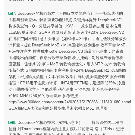
7
. DeepSeek的核心版本（不同版本功能亮点） ——持续迭代的
工程与创新 版本 原理 重要功能 特点 关键指标提升 DeepSeek V1
将多头查询（Q）分组共享键值（K/V），减少显存占用 基本沿用
LLaMA 奠定基础 GQA + 多阶段训练 训练速度+20% DeepSeek V2
在潜在空间压缩注意力头维度（如64维→32维），通过低秩分解减少
计算量 • 提出DeepSeek MoE • MLA压缩kv减少缓存 效率革命 MoE
+ 潜在注意力 推理成本-50% DeepSeek V3 熵最大化路由：约束路
由器输出的熵值，自然分散专家负载 梯度掩码：对过载专家暂停梯
度更新，促使其“冷却” • MoE 负载均衡优化 • 引入MTP 技术 负载均
衡新范式 无辅助损失均衡 专家利用率+24% DeepSeek R1 动态路由
架构：根据输入类型（文本/代码/数学）自动切换模型分支 混合精度
推理：FP16用于注意力计算，INT4用于FFN层，延迟降低35% 冷启
动问题的强化学习 全能选手 动态路由 + 混合精 度 综合任务得分
+15% MHA和MQA的原理差异 参考链接：
http://www.360doc.com/content/24/0203/15/170868_1113191680.shtml
GQA和MQA优化后和原始模型推理速度对比 MoE 原理图
8
. DeepSeek的核心技术（架构示意图） ——持续迭代的工程与
创新 对Transformer框架内的注意力模块和前馈网 络（FFNs）进行