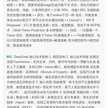
精度 • • 原先：需要等前面stage完成才能干活 优化：优化为双路计
算流水线，传输、计算同时进行 • 计算+50%、传输+20% 无辅助损
失的负载均衡策略 • • 原先：每个worker干活一样 优化：均衡派单，
保证worker有活干 跨节点全对全通信内核 • • Llama3.1： 405 B
Deepseek：671 B 数据全且精 • 优化：精选数据、清洗干净 MTP技
术 （Multi-Token Prediction 多令牌预测） • • 传统：一次预测一个
Token 优化：预测连续多个Token R1蒸馏技术 • • • R1推理模型，给
出计算逻辑推理 V3提取推理思路+解题策略 用大模型指导小模型训
练，降低推理成本
6
. DeepSeek 核心技术架构 1. 模型架构 2. 核心技术突破 多模态
深度Transformer：支持文本、代码、数学符号的统一理解与生成 超
长上下文建模：支持128K+ tokens窗口，精准捕捉长程依赖 动态稀
疏激活机制：采用MoE（Mixture of Experts）架构，实现万亿参 数
级高效推理 自研训练框架：融合高效分布式训练、混合精度优化与
灾难性遗忘抑制技术 3. 核心优势 高效推理：单卡支持千亿参数模型
部署，推理速度提升3倍+ 强化学习对齐：基于人类反馈的强化学习
（RLHF），提升结果安全性与实用性 4. 应用场景 智能问答｜代码
生成｜数据分析｜科研计算｜多模态交互 多任务兼容：原生支持智
能体（Agent）架构，实现工具调用与复杂推理 持续进化：支持参数
高效微调（PEFT），快速适配垂直领域需求 传统 VS MoE架构