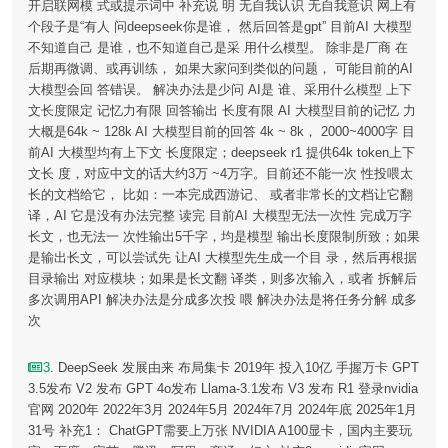
开启联网模 式或提示词中 补充说 明 无自我认识 无自我意识 网上有
个段子是“有人 问deepseek你是谁， 然后回答是gpt” 目前AI 大模型
不知道自己 是谁，也不知道自己是采 用什么模型。 除非是厂商 在
后期再微调、或再训练， 如果大家问到类似的问题， 可能目前的AI
大模型会回 答错误。 解决办法是少问 AI是 谁、采用什么模型 上下
文长度限定 记忆力有限 回答输出 长度有限 AI 大模型目前的记忆 力
大概是64k ~ 128k AI 大模型目前的回答 4k ~ 8k， 2000~4000字 目
前AI 大模型均有上下文 长度限定；deepseek r1 提供64k token上下
文长 度，对应中文的话大约3万 ~4万字。目前还不能一次 性投喂太
长的文档给它， 比如：一本完成西游记、 或者非常长的文档让它翻
译，AI 它是没有办法完整 读完 目前AI 大模型无法一次性 完成万字
长文，也无法一 次性输出5千字，均是模型 输出长度限制所致；如果
是输出长文，可以尝试先 让AI 大模型先生成一个目 录，然后再根据
目录输出 对应模块；如果是长文翻 译类，则多次输入，或者 拆解后
多次调用API 解决办法是分成多次投 喂 解决办法是将任务分解 成多
次
3
. DeepSeek 发展由来 布局集卡 2019年 投入10亿 手握万卡 GPT
3.5发布 V2 发布 GPT 4o发布 Llama-3.1发布 V3 发布 R1 登录nvidia
官网 2020年 2022年3月 2024年5月 2024年7月 2024年底 2025年1月
31号 补充1： ChatGPT需要上万张 NVIDIA A100显卡，国内主要玩