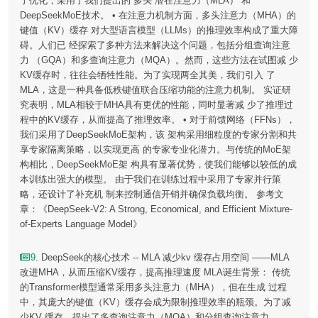
了优化，采用了我们提出的 多头 潜在注意力（MLA） 和
DeepSeekMoE技术。 • 在注意力机制方面，多头注意力（MHA）的
键值（KV）缓存 对大型语言模型（LLMs）的推理效率构成了重大障
碍。人们已 经探索了多种方法来解决这个问题，包括分组查询注意
力 （GQA）和多查询注意力（MQA）。然而，这些方法在试图减 少
KV缓存时，往往会牺牲性能。为了实现两全其美，我们引入 了
MLA，这是一种具备低秩键值联合压缩功能的注意力机制。 实证研
究表明，MLA相较于MHA具有更优的性能，同时显著减 少了推理过
程中的KV缓存，从而提高了推理效率。 • 对于前馈网络（FFNs），
我们采用了DeepSeekMoE架构，该 架构采用细粒度的专家分割和共
享专家隔离策略，以实现更高 的专家专业化潜力。与传统的MoE架
构相比，DeepSeekMoE架 构具有显著优势，使我们能够以较低的成
本训练出强大的模型。 由于我们在训练过程中采用了专家并行策
略，还设计了补充机 制来控制通信开销并确保负载均衡。 参考文
章：《DeepSeek-V2: A Strong, Economical, and Efficient Mixture-
of-Experts Language Model》
9
. DeepSeek的核心技术 -- MLA 减少kv 缓存占用空间 ——MLA
改进MHA，从而压缩KV缓存，提高推理速度 MLA诞生背景： 传统
的Transformer模型通常采用多头注意力（MHA），但在生成 过程
中，其庞大的键值（KV）缓存会成为限制推理效率的瓶颈。为了减
少KV 缓存，提出了多查询注意力（MQA）和分组查询注意力