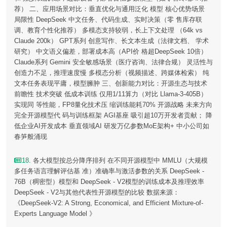
荐） 二、应用场景对比：垂直优化与通用泛化 模型 核心优势场景
局限性 DeepSeek 中文任务、代码生成、实时决策（零 售库存联
调、教育个性化推荐） 多模态支持较弱，长上下文处理 （64k vs
Claude 200k） GPT系列 创意写作、长文本生成（法律文档、 学术
研究） 中文语义偏差，部署成本高（API价 格超DeepSeek 10倍）
Claude系列 Gemini 安全敏感场景（医疗咨询、法律合规） 灵活性与
创造力不足，推理速度慢 多模态分析（视频描述、跨媒体检索） 纯
文本任务表现平庸，模型臃肿 三、创新能力对比：开源生态与技术
前瞻性 技术突破 低成本训练 仅用1/11算力（对比 Llama-3-405B）
实现同 等性能，FP8量化技术压 缩训练能耗70% 开源战略 未来方向
完全开源模型代 码与训练框架 AGI基座 吸引超10万开发者贡献； 降
低企业AI开发成本 垂直领域AI 研发万亿参数MoE架构+ 中小公司如
春笋般涌现
18
. 各大模型按总分降序排列 在不同开源模型中 MMLU（大规模
多任务语言理解评估基 准）准确率与激活参数的关系 DeepSeek -
76B（稠密型）模型和 DeepSeek - V2模型的训练成本及推理效率
DeepSeek - V2与其他代表性开源模型的比较 数据来源：
《DeepSeek-V2: A Strong, Economical, and Efficient Mixture-of-
Experts Language Model 》