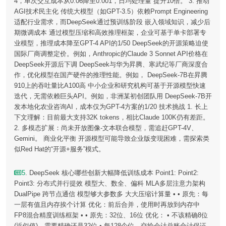
4，单次交互成本从0.06降至0.001，日均处理量 提升10倍。 3. 推动
AGI技术民主化 传统大模型（如GPT-3.5）依赖Prompt Engineering
适配行业需求，而DeepSeek通过预训练阶段 嵌入领域知识，减少后
期微调成本 通过模型压缩和高效推理框架，企业可基于单卡部署专
业模型，推理成本降至GPT-4 API的1/50 DeepSeek的开源策略迫使
国际厂商调整定价。例如，Anthropic的Claude 3 Sonnet API价格在
DeepSeek开源后下调 DeepSeek与华为昇腾、寒武纪等厂商深度合
作，优化模型在国产硬件的推理性能。例如， DeepSeek-7B在昇腾
910上的吞吐量比A100高 中小企业和研究机构可基于开源模型快速
迭代，无需依赖巨头API。例如，非洲某初创团队用 DeepSeek-7B开
发本地化农业咨询AI，成本仅为GPT-4方案的1/20 技术挑战 1. 长上
下文理解：目前最大支持32K tokens，相比Claude 100K仍有差距。
2. 多模态扩展：尚未开放图像-文本联合模型，需追赶GPT-4V、
Gemini。 商业化平衡 开源模型可能导致企业版变现困难，需探索类
似Red Hat的“开源+服务”模式。
5
. DeepSeek 核心哪些创新大幅降低训练成本 Point1: Point2:
Point3: 分布式并行提效 模型大、数全、偏科 MLA多层注意力架构
DualPipe 跨节点通信 模型够大参数多 大大压缩计算量 • • 原先：每
一层有值且内存挨个计算 优化：前后合并，使用时再放到内存中
FP8混合精度训练框架 • • 原先：32位、16位 优化： • 不该精确8位
(近似值)，需要精确还是32位 • 每128个位，交给会计总账合计保证