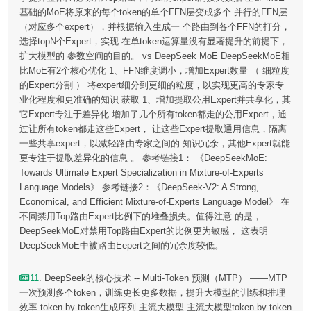
基础的MoE将原来的每个token的单个FFN层变成多个 并行的FFN层
（对应多个expert），并根据输入生成一 个路由到各个FFN的打分，
选择topN个Expert，实现 在单token运算量没有显著提升的前提下，
扩大模型的 参数空间的目的。 vs DeepSeek MoE DeepSeekMoE相
比MoE有2个核心优化 1、FFN维度调小，增加Expert数量 （ 细粒度
的Expert分割 ） 将expert细分到更细的粒度，以实现更高的专家专
业化程度和更准确的知识 获取 1、增加提取公用Expert并共享化，其
它Expert专注于差异化 增加了几个所有token都走的公用Expert，通
过让所有token都走这些Expert， 让这些Expert提取通用信息，隔离
一些共享expert，以减轻路由专家之间的 知识冗余，其他Expert就能
更专注于提取差异化的信息 。 参考链接1： 《DeepSeekMoE:
Towards Ultimate Expert Specialization in Mixture-of-Experts
Language Models》 参考链接2：《DeepSeek-V2: A Strong,
Economical, and Efficient Mixture-of-Experts Language Model》 在
不同禁用Top路由Expert比例下的堆叠损失。值得注意 的是，
DeepSeekMoE对禁用Top路由Expert的比例更为敏感， 这表明
DeepSeekMoE中被路由Eepert之间的冗余度较低。
11
. DeepSeek的核心技术 -- Multi-Token 预测（MTP） ——MTP
一次预测多个token，训练更长更多数据，提升大模型的训练和推理
效率 token-by-token生成序列 主流大模型 主流大模型token-by-token