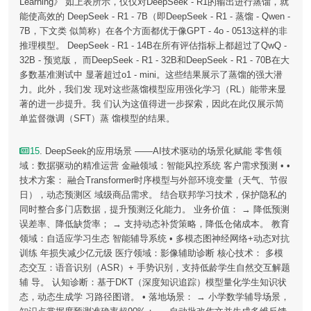
Learning》 如上表所示，仅仅对DeepSeek - R1的输出进行蒸馏，就
能使高效的 DeepSeek - R1 - 7B（即DeepSeek - R1 - 蒸馏 - Qwen -
7B，下文类 似简称）在各个方面都优于像GPT - 4o - 0513这样的非
推理模型。 DeepSeek - R1 - 14B在所有评估指标上都超过了QwQ -
32B - 预览版， 而DeepSeek - R1 - 32B和DeepSeek - R1 - 70B在大
多数基准测试中 显著超过o1 - mini。这些结果展示了蒸馏的强大潜
力。此外，我们发 现对这些蒸馏模型应用强化学习（RL）能带来显
著的进一步提升。我 们认为这值得进一步探索，因此在此仅展示简
单监督微调（SFT）蒸 馏模型的结果。
15
. DeepSeek的应用场景 ——AI技术驱动的场景化赋能 零售领
域：数据驱动的精准运营 金融领域：智能风控系统 客户需求预测 • •
技术方案： 融合Transformer时序模型与外部环境变量（天气、节假
日），动态预测区 域级商品需求。 结合联邦学习技术，保护隐私的
同时整合多门店数据，提升预测泛化能力。 业务价值： → 降低预测
误差率、降低缺货率； → 支持动态补货策略，降低仓储成本。 教育
领域：自适应学习生态 智能辅导系统 • 多模态图神经网络+动态对抗
训练 年损失减少亿元级 医疗领域：影像辅助诊断 核心技术： 多模
态交互：语音识别（ASR）+ 手势识别，支持低龄学生自然交互解题
辅 导。 认知诊断：基于DKT（深度知识追踪）模型量化学生知识状
态，动态生成学 习路径图谱。 • 落地场景： → 小学数学辅导场景，