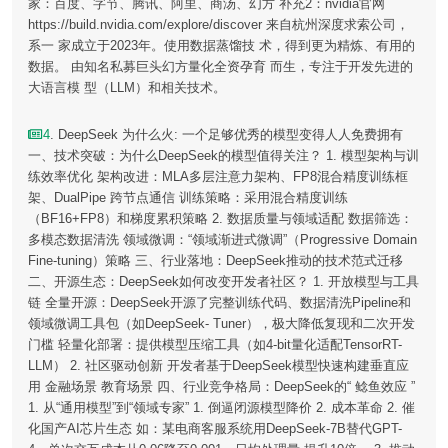
家：百度、字节、腾讯、阿里、商汤、幻方 补充2：nvidia官网
https://build.nvidia.com/explore/discover 来自杭州深度求索公司，
系一 家成立于2023年。使用数据蒸馏技 术，得到更为精炼、有用的
数据。 由知名私募巨头幻方量化全资孕育 而生，专注于开发先进的
大语言模 型（LLM）和相关技术。
4
. DeepSeek 为什么火: 一个足够优秀的模型变得人人免费拥有
一、技术突破：为什么DeepSeek的模型值得关注？ 1. 模型架构与训
练效率优化 架构改进：MLA多层注意力架构、FP8混合精度训练框
架、DualPipe 跨节点通信 训练策略：采用混合精度训练
（BF16+FP8）和梯度累积策略 2. 数据质量与领域适配 数据筛选：
多模态数据清洗 领域微调：“领域渐进式微调”（Progressive Domain
Fine-tuning）策略 三、行业落地：DeepSeek推动的技术范式迁移
二、开源生态：DeepSeek如何改变开发者社区？ 1. 开放模型与工具
链 全量开源：DeepSeek开源了完整训练代码、数据清洗Pipeline和
领域微调工具包（如DeepSeek- Tuner），极大降低复现和二次开发
门槛 轻量化部署：提供模型压缩工具（如4-bit量化适配TensorRT-
LLM） 2. 社区驱动创新 开发者基于DeepSeek模型快速构建垂直应
用 金融场景 教育场景 四、行业竞争格局：DeepSeek的“ 鲶鱼效应 ”
1. 从“通用模型”到“领域专家” 1. 倒逼闭源模型降价 2. 成本革命 2. 催
化国产AI芯片生态 如：某电商客服系统用DeepSeek-7B替代GPT-