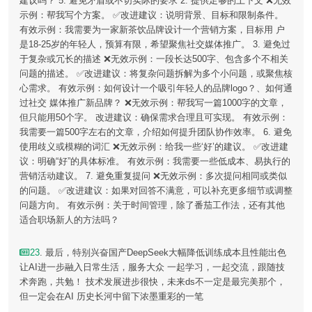
建议吗？ 5. 避免矛盾或不切实际的要求 2. 提供足够的上下文 ❌无效
示例：帮我写个方案。 ✅改进建议：说明背景、目标和限制条件。
有效示例：我需要为一家新茶饮品牌设计一个营销方案，目标用 户
是18-25岁的年轻人，预算有限，希望聚焦社交媒体推广。 3. 避免过
于复杂或冗长的描述 ❌无效示例：一段长达500字、包含多个不相关
问题的描述。 ✅改进建议：将复杂问题拆解为多个小问题，或聚焦核
心需求。 有效示例：如何设计一个吸引年轻人的品牌logo？、如何通
过社交 媒体推广新品牌？ ❌无效示例：帮我写一篇1000字的文章，
但只能用50个字。 改进建议：确保需求合理且可实现。 有效示例：
我需要一篇500字左右的文章，介绍如何提升团队协作效率。 6. 避免
使用歧义或模糊的词汇 ❌无效示例：给我一些‘好’的建议。 ✅改进建
议：明确“好”的具体标准。 有效示例：我需要一些低成本、易执行的
营销活动建议。 7. 避免重复提问 ❌无效示例：多次提问相同或类似
的问题。 ✅改进建议：如果对回答不满意，可以补充更多细节或调整
问题方向。 有效示例：关于时间管理，除了番茄工作法，还有其他
适合职场新人的方法吗？
23
. 最后，特别兴奋国产DeepSeek大幅降低训练成本且性能出色
让AI进一步融入日常生活，服务大众 一起学习，一起交流，跟随技
术奔跑，共勉！ 技术发展进步很快，未来ds不一定是最完美那个，
但一定会在AI 历史长河中留下浓墨重彩的一笔