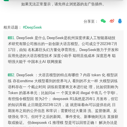
如果无法正常显示，请先停止浏览器的去广告插件。
分享至：
相关话题：
#DeepSeek
1
. DeepSeek 是什么 DeepSeek是杭州深度求索人工智能基础技
术研究有限公司推出的一款创新大语言模型。公司成立于2023年7月
17日，由知 名私募巨头幻方量化孕育而生。DeepSeek致力于开发和
应用先进的大语言模型技术 深度小助手 聪明且低成本 深度思考 聪
明强大能干 中国本土AI 联网搜索
2
. DeepSeek ：大语言模型的特点有哪些 ? 内容 token 化 模型训
练 存在endtime 大模型看到的世界与人 看到的不太一样 大模型训练
语料存在一 个截止时间 训练前需要将文本进行处 理，比如切割称为
Token 的基本单元；比如问ai 一 个英文单词 illegal 中有几 个字母l，
有些指令模型回 答为2个； deepseek R1虽然是25年1 月发布，但它
的知识库截 止日期是2023年12月，这 就意味着ds可以提供在此 日
期发布之前的公开信息 和常识；需要经过大量清 洗、监督微调、反
馈强化 学习。但对于之后的新闻、 事件变化、新事物则无法 直接获
取或验证。 但deepseek r1 推理模 型是可以回答正确！ 解决办法是