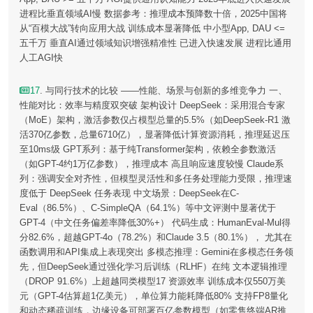
进程比垂直领域AI慢 数据参考：推理成本预降数十倍，2025中国将
从“百模大战”转向应用大战 训练成本显著降低 中小型App, DAU <=
五千万 垂直AI通过领域知识增强精准性 已进入快速发展 进程比通用
人工AGI快
17
. 与同行技术的比较 ——性能、场景与创新的多维竞争力 一、
性能对比：效率与精度双突破 架构设计 DeepSeek：采用混合专家
（MoE）架构，激活参数仅占模型总量的5.5%（如DeepSeek-R1 激
活370亿参数，总量6710亿），显著降低计算资源消耗，推理延迟压
至10ms级 GPT系列：基于纯Transformer架构，依赖全参数激活
（如GPT-4约1万亿参数），推理成本 高且响应速度较慢 Claude系
列：强调安全对齐性，但模型灵活性和多任务处理能力受限，推理速
度低于 DeepSeek 任务表现 中文场景：DeepSeek在C-
Eval（86.5%）、C-SimpleQA（64.1%）等中文评测中显著优于
GPT-4（中文任务偏差率降低30%+） 代码生成：HumanEval-Mul得
分82.6%，超越GPT-4o（78.2%）和Claude 3.5（80.1%）， 尤其在
函数调用和API集成上表现突出 多模态推理：Gemini在多模态任务领
先，但DeepSeek通过强化学习后训练（RLHF）在纯 文本逻辑推理
（DROP 91.6%）上超越同类模型17 资源效率 训练成本仅550万美
元（GPT-4估算超1亿美元），单位算力能耗降低80% 支持FP8量化
和动态稀疏训练，边缘设备可部署百亿参数模型（如零售终端AR推