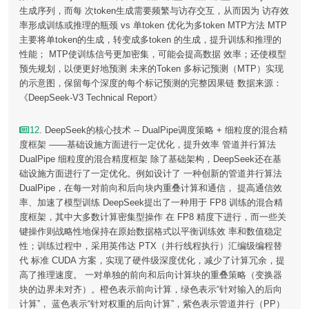
生成序列，而每 次token生成需要频繁与访存交互，从而因为 访存效
率形成训练或推理的瓶颈 vs 单token 优化为多token MTP方法 MTP
主要将单token的生成，转变成多token 的生成，提升训练和推理的
性能； MTP使训练信号更加密集，可能会提高数据 效率；还使模型
预先规划，以便更好地预测 未来的Token 多标记预测（MTP）实现
的示意图，保留每个深度的每个标记预测的完整因果链 数据来源：
《DeepSeek-V3 Technical Report》
12
. DeepSeek的核心技术 -- DualPipe调度策略 + 细粒度的混合精
度框架 ——基础设施方面进行一定优化，提升效率 管道并行算法
DualPipe 细粒度的混合精度框架 除了基础架构，DeepSeek还在基
础设施方面进行了一定优化。例如设计了 一种创新的管道并行算法
DualPipe，在每一对前向和后向块内重叠计算和通信， 提高通信效
率、加速了模型训练 DeepSeek提出了一种用于 FP8 训练的混合精
度框架，其中大多数计算密集型操作 在 FP8 精度下进行，而一些关
键操作则战略性地保持在原始数据格式以平衡训练效 率和数值稳定
性；训练过程中，采用英伟达 PTX（并行线程执行）汇编级编程替
代 标准 CUDA 方案，实现了硬件级深度优化，减少了计算冗余，提
高了推理速度。 一对单独的前向和后向计算块的重叠策略（变换器
块的边界未对齐）。橙色表示前向计算，绿色表示“针对输入的后向
计算”， 蓝色表示“针对权重的后向计算”，紫色表示管道并行（PP）