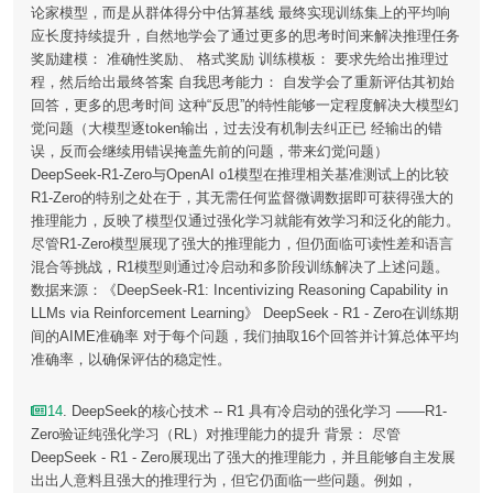
论家模型，而是从群体得分中估算基线 最终实现训练集上的平均响
应长度持续提升，自然地学会了通过更多的思考时间来解决推理任务
奖励建模： 准确性奖励、 格式奖励 训练模板： 要求先给出推理过
程，然后给出最终答案 自我思考能力： 自发学会了重新评估其初始
回答，更多的思考时间 这种“反思”的特性能够一定程度解决大模型幻
觉问题（大模型逐token输出，过去没有机制去纠正已 经输出的错
误，反而会继续用错误掩盖先前的问题，带来幻觉问题）
DeepSeek-R1-Zero与OpenAI o1模型在推理相关基准测试上的比较
R1-Zero的特别之处在于，其无需任何监督微调数据即可获得强大的
推理能力，反映了模型仅通过强化学习就能有效学习和泛化的能力。
尽管R1-Zero模型展现了强大的推理能力，但仍面临可读性差和语言
混合等挑战，R1模型则通过冷启动和多阶段训练解决了上述问题。
数据来源：《DeepSeek-R1: Incentivizing Reasoning Capability in
LLMs via Reinforcement Learning》 DeepSeek - R1 - Zero在训练期
间的AIME准确率 对于每个问题，我们抽取16个回答并计算总体平均
准确率，以确保评估的稳定性。
14
. DeepSeek的核心技术 -- R1 具有冷启动的强化学习 ——R1-
Zero验证纯强化学习（RL）对推理能力的提升 背景： 尽管
DeepSeek - R1 - Zero展现出了强大的推理能力，并且能够自主发展
出出人意料且强大的推理行为，但它仍面临一些问题。例如，