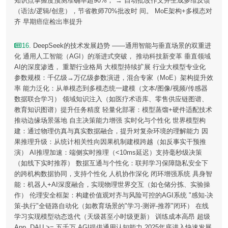
知识点掌握度预测准确率超90%； → 自动批改作文并生成多维反馈
（语法/逻辑/创意），节省教师70%批改时 间。 MoE架构+多模态对
齐 早期癌症检出率提升
16
. DeepSeek的技术发展趋势 ——通用智能与垂直场景的双重进
化 通用人工智能（AGI）的渐进式突破， 推动科技新变革 垂直领域
AI的深度渗透， 重塑行业格局 大模型持续扩展 行业大模型专业化
参数规模：千亿级→万亿级参数演进，混合专家（MoE）架构提升效
率 能力泛化：从单模态到多模态统一建模（文本/图像/视频/传感器
数据联合学习） 领域知识注入（如医疗术语库、零售供应链图谱、
教育知识图谱）提升任务精度 轻量化部署：模型蒸馏+硬件适配技术
推动边缘场景落地 自主决策能力增强 实时化与个性化 世界模型构
建：通过物理仿真与真实数据融合，提升对复杂环境的理解能力 因
果推理升级：从统计相关性向因果机制建模跨越（如反事实干预推
演） AI推理加速：端侧实时推理（<10ms延迟）支持毫秒级决策
（如线下实时推荐） 数据互通与个性化：联邦学习保障隐私安全下
的跨机构数据协同，支持个性化 人机协作深化 闭环增强系统 具身智
能：机器人+AI深度融合，实现物理世界交互（如仓储分拣、实验操
作） 伦理安全框架：构建价值观对齐与风险可控的AGI系统 "感知-决
策-执行"全链路自动化（如教育场景的"学习-测评-推荐"闭环） 在线
学习实现模型动态迭代（天级甚至小时级更新） 训练成本高昂 超级
App, DAU >= 五千万 AGI提供通用认知能力 2025年底进入快速发展