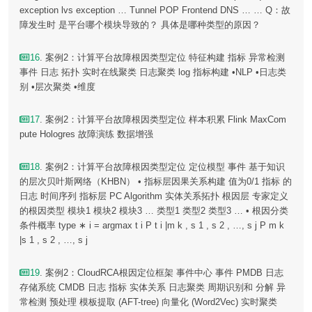
exception lvs exception … Tunnel POP Frontend DNS … … Q：故
障发生时 是平台哪个模块导致的？ 具体是哪种类型的原因？
16
. 案例2：计算平台故障根因类型定位 特征构建 指标 异常检测
事件 日志 拓扑 实时在线聚类 日志聚类 log 指标构建 •NLP •日志类
别 •层次聚类 •维度
17
. 案例2：计算平台故障根因类型定位 样本积累 Flink MaxCom
pute Hologres 故障演练 数据增强
18
. 案例2：计算平台故障根因类型定位 定位模型 事件 基于知识
的层次贝叶斯网络（KHBN） • 指标层因果关系构建 值为0/1 指标 的
日志 时间序列 指标层 PC Algorithm 实体关系拓扑 根因层 专家定义
的根因类型 模块1 模块2 模块3 … 类型1 类型2 类型3 … • 根因分类
条件概率 type ∗ i = argmax t i P t i |m k , s 1 , s 2 , …, s j P m k
|s 1 , s 2 , …, s j
19
. 案例2：CloudRCA根因定位框架 事件中心 事件 PMDB 日志
存储系统 CMDB 日志 指标 实体关系 日志聚类 周期识别和 分解 异
常检测 预处理 模板提取 (AFT-tree) 向量化 (Word2Vec) 实时聚类