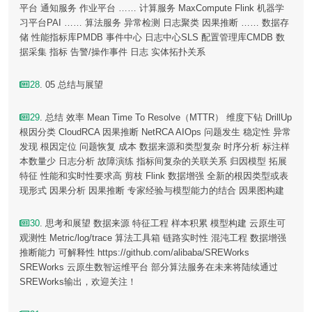
平台 通知服务 作业平台 …… 计算服务 MaxCompute Flink 机器学
习平台PAI …… 算法服务 异常检测 日志聚类 因果推断 …… 数据存
储 性能指标库PMDB 事件中心 日志中心SLS 配置管理库CMDB 数
据采集 指标 告警/操作事件 日志 实体拓扑关系
28
. 05 总结与展望
29
. 总结 效率 Mean Time To Resolve（MTTR） 维度下钻 DrillUp
根因分类 CloudRCA 因果推断 NetRCA AIOps 问题发生 稳定性 异常
发现 根因定位 问题恢复 成本 数据来源和类型复杂 时序分析 标注样
本数量少 日志分析 故障演练 指标间复杂的关联关系 归因模型 拓展
特征 性能和实时性要求高 剪枝 Flink 数据增强 全新的根因类型或表
现形式 因果分析 因果推断 专家经验与模型能力的结合 因果图构建
30
. 思考和展望 数据来源 特征工程 样本积累 模型构建 云原生可
观测性 Metric/log/trace 算法工具箱 链路实时性 混沌工程 数据增强
推断能力 可解释性 https://github.com/alibaba/SREWorks
SREWorks 云原生数智运维平台 部分算法服务在未来将陆续通过
SREWorks输出，欢迎关注！