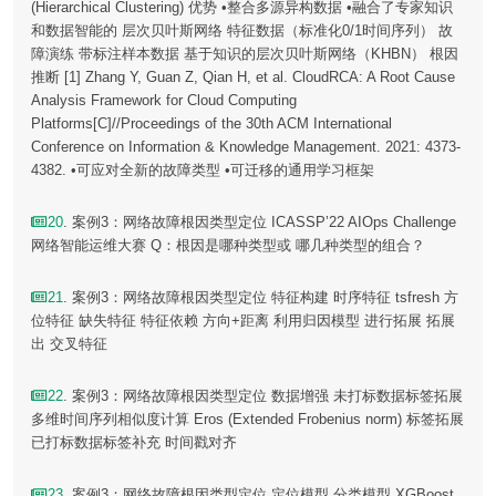
(Hierarchical Clustering) 优势 •整合多源异构数据 •融合了专家知识
和数据智能的 层次贝叶斯网络 特征数据（标准化0/1时间序列） 故
障演练 带标注样本数据 基于知识的层次贝叶斯网络（KHBN） 根因
推断 [1] Zhang Y, Guan Z, Qian H, et al. CloudRCA: A Root Cause
Analysis Framework for Cloud Computing
Platforms[C]//Proceedings of the 30th ACM International
Conference on Information & Knowledge Management. 2021: 4373-
4382. •可应对全新的故障类型 •可迁移的通用学习框架
20
. 案例3：网络故障根因类型定位 ICASSP’22 AIOps Challenge
网络智能运维大赛 Q：根因是哪种类型或 哪几种类型的组合？
21
. 案例3：网络故障根因类型定位 特征构建 时序特征 tsfresh 方
位特征 缺失特征 特征依赖 方向+距离 利用归因模型 进行拓展 拓展
出 交叉特征
22
. 案例3：网络故障根因类型定位 数据增强 未打标数据标签拓展
多维时间序列相似度计算 Eros (Extended Frobenius norm) 标签拓展
已打标数据标签补充 时间戳对齐
23
. 案例3：网络故障根因类型定位 定位模型 分类模型 XGBoost