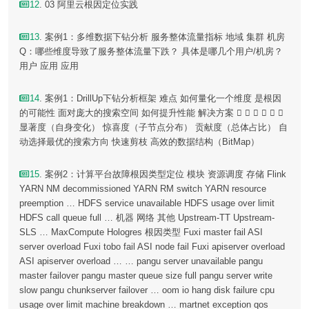
12
. 03 阿里云根因定位实践
13
. 案例1：多维数据下钻分析 服务整体流量指标 地域 集群 机房
Q：哪些维度导致了服务整体流量下跌？ 具体是哪几个用户/机房？
用户 应用 应用
14
. 案例1：DrillUp下钻分析框架 难点 如何量化一个维度 是根因
的可能性 面对庞大的搜索空间 如何提升性能 解决方案      
显著度（自身变化） 惊喜度（子节点分布） 贡献度（总体占比） 自
动选择最优的搜索方向 快速剪枝 高效的数据结构（BitMap）
15
. 案例2：计算平台故障根因类型定位 模块 资源调度 存储 Flink
YARN NM decommissioned YARN RM switch YARN resource
preemption … HDFS service unavailable HDFS usage over limit
HDFS call queue full … 机器 网络 其他 Upstream-TT Upstream-
SLS … MaxCompute Hologres 根因类型 Fuxi master fail ASI
server overload Fuxi tobo fail ASI node fail Fuxi apiserver overload
ASI apiserver overload … … pangu server unavailable pangu
master failover pangu master queue size full pangu server write
slow pangu chunkserver failover … oom io hang disk failure cpu
usage over limit machine breakdown … martnet exception qos