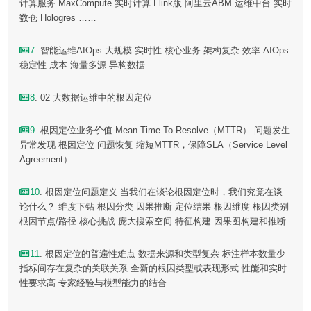
计算服务 MaxCompute 实时计算 Flink版 阿里云ABM 运维中台 实时
数仓 Hologres ……
7
. 智能运维AIOps 大规模 实时性 核心业务 架构复杂 效率 AIOps
稳定性 成本 海量多源 异构数据
8
. 02 大数据运维中的根因定位
9
. 根因定位业务价值 Mean Time To Resolve（MTTR） 问题发生
异常发现 根因定位 问题恢复 缩短MTTR，保障SLA（Service Level
Agreement）
10
. 根因定位问题定义 当我们在谈论根因定位时，我们究竟在谈
论什么？ 维度下钻 根因分类 因果推断 定位结果 根因维度 根因类别
根因节点/路径 核心挑战 庞大搜索空间 特征构建 因果图构建和推断
11
. 根因定位的普遍性难点 数据来源和类型复杂 标注样本数量少
指标间存在复杂的关联关系 全新的根因类型或表现形式 性能和实时
性要求高 专家经验与模型能力的结合