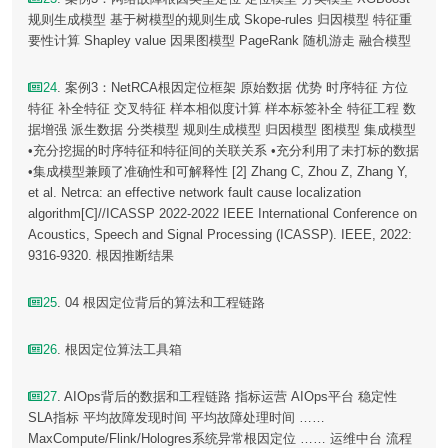
规则生成模型 基于树模型的规则生成 Skope-rules 归因模型 特征重
要性计算 Shapley value 因果图模型 PageRank 随机游走 融合模型
24
. 案例3：NetRCA根因定位框架 原始数据 优势 时序特征 方位
特征 补全特征 交叉特征 样本相似度计算 样本标签补全 特征工程 数
据增强 派生数据 分类模型 规则生成模型 归因模型 图模型 集成模型
•充分挖掘的时序特征和特征间的关联关系 •充分利用了未打标的数据
•集成模型兼顾了准确性和可解释性 [2] Zhang C, Zhou Z, Zhang Y,
et al. Netrca: an effective network fault cause localization
algorithm[C]//ICASSP 2022-2022 IEEE International Conference on
Acoustics, Speech and Signal Processing (ICASSP). IEEE, 2022:
9316-9320. 根因推断结果
25
. 04 根因定位背后的算法和工程链路
26
. 根因定位算法工具箱
27
. AIOps背后的数据和工程链路 指标运营 AIOps平台 稳定性
SLA指标 平均故障发现时间 平均故障处理时间 ……
MaxCompute/Flink/Hologres系统异常根因定位 …… 运维中台 流程