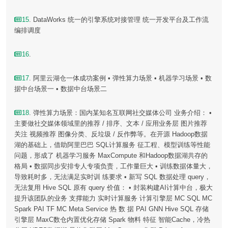
15
. DataWorks 统一的引擎系统对接管理 统一开发平台及工作流
编排调度
16
.
17
. 阿里云湖仓一体成功案例 • 弹性算力场景 • 机器学习场景 • 数
据中台场景一 • 数据中台场景二
18
. 弹性算力场景：国内某知名互联网社交媒体公司 业务介绍： •
主要做社交媒体领域里的推荐 / 排序、文本 / 应用业务层 图片推荐
关注 视频推荐 图像分类、反垃圾 / 反作弊等。在开源 Hadoop数据
湖的基础上，借助阿里巴巴 SQL计算服务 征工程、模型训练等性能
问题，形成了 机器学习服务 MaxCompute 和Hadoop数据湖共存的
格局 • 数据同步安排专人专项负责，工作量巨大 • 训练数据体量大，
导致耗时多，无法满足实时训 练要求 • 新写 SQL 数据处理 query，
无法复用 Hive SQL 原有 query 价值： • 封装构建AI计算中台，极大
提升该团队的业务 支撑能力 实时计算服务 计算引擎层 MC SQL MC
Spark PAI TF MC Meta Service 热 数 据 PAI GNN Hive SQL 存储
引擎层 MaxC数仓内置优化存储 Spark 物料 特征 智能Cache，冷热