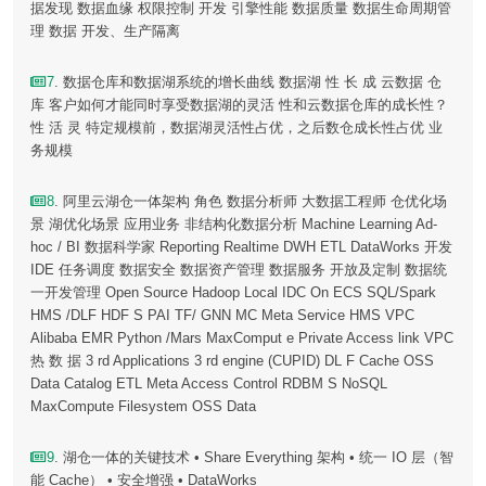
据发现 数据血缘 权限控制 开发 引擎性能 数据质量 数据生命周期管
理 数据 开发、生产隔离
7
. 数据仓库和数据湖系统的增长曲线 数据湖 性 长 成 云数据 仓
库 客户如何才能同时享受数据湖的灵活 性和云数据仓库的成长性？
性 活 灵 特定规模前，数据湖灵活性占优，之后数仓成长性占优 业
务规模
8
. 阿里云湖仓一体架构 角色 数据分析师 大数据工程师 仓优化场
景 湖优化场景 应用业务 非结构化数据分析 Machine Learning Ad-
hoc / BI 数据科学家 Reporting Realtime DWH ETL DataWorks 开发
IDE 任务调度 数据安全 数据资产管理 数据服务 开放及定制 数据统
一开发管理 Open Source Hadoop Local IDC On ECS SQL/Spark
HMS /DLF HDF S PAI TF/ GNN MC Meta Service HMS VPC
Alibaba EMR Python /Mars MaxComput e Private Access link VPC
热 数 据 3 rd Applications 3 rd engine (CUPID) DL F Cache OSS
Data Catalog ETL Meta Access Control RDBM S NoSQL
MaxCompute Filesystem OSS Data
9
. 湖仓一体的关键技术 • Share Everything 架构 • 统一 IO 层（智
能 Cache） • 安全增强 • DataWorks