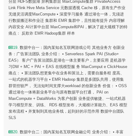
分层 HDFS数据湖 异构集群层 MaxCompute集群 PrivateAccess
Link Flink Hive Meta Service 元数据透视 Cache 移，原有生产作业
无缝灵活调度MaxCompute • 深度学习服务 通过湖仓一体，无须进
行数据搬迁和作业迁 集群和 EMR 集群中，且性能有提升 内容理解
内容安全 AI计算中台层 MaxCompute和PAI，解决了超大规模下的特
痛点： 反欺诈 EMR Hadoop集群 样本
19
. 数据中台一：国内某知名互联网游戏公司 其他业务方 创新业
务：广告算法团队 业务介绍： • Serverless Spark PAI (Studio+
EAS） 客户广告算法团队是湖仓一体主要客户，主要应用 是机器学
习DW + MC + PAI + EAS 在线模型服 务 MaxComput e ClickHouse
痛点： • 算法团队想更集中在业务和算法上，需要自服务程 度高、
一站式的机器学习平台 • EMR Hadoop 集群是多团队共用，使用集
群管控较严， 无法短时间支撑大workload 的创新业务 价值： • OSS
通过湖仓一体将新业务平台与原有数据平台打通， PAI on
MaxCompute + DataWorks 为客户创新 业务提供敏捷、一站式机器
学习模型开发、训练、 RDS 模型发布，大规模计算能力、EAS 模型
发布流程 • 并复制到其他业务线，起到好的示范作用 数据中台团队
SLS
20
. 数据中台二：国内某知名互联网金融公司 业务介绍： • 丰富