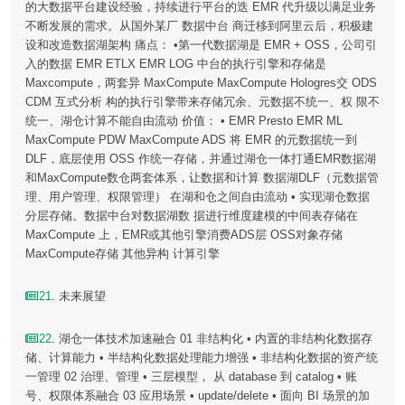
的大数据平台建设经验，持续进行平台的迭 EMR 代升级以满足业务
不断发展的需求。从国外某厂 数据中台 商迁移到阿里云后，积极建
设和改造数据湖架构 痛点： •第一代数据湖是 EMR + OSS，公司引
入的数据 EMR ETLX EMR LOG 中台的执行引擎和存储是
Maxcompute，两套异 MaxCompute MaxCompute Hologres交 ODS
CDM 互式分析 构的执行引擎带来存储冗余、元数据不统一、权 限不
统一、湖仓计算不能自由流动 价值： • EMR Presto EMR ML
MaxCompute PDW MaxCompute ADS 将 EMR 的元数据统一到
DLF，底层使用 OSS 作统一存储，并通过湖仓一体打通EMR数据湖
和MaxCompute数仓两套体系，让数据和计算 数据湖DLF（元数据管
理、用户管理、权限管理） 在湖和仓之间自由流动 • 实现湖仓数据
分层存储。数据中台对数据湖数 据进行维度建模的中间表存储在
MaxCompute 上，EMR或其他引擎消费ADS层 OSS对象存储
MaxCompute存储 其他异构 计算引擎
21
. 未来展望
22
. 湖仓一体技术加速融合 01 非结构化 • 内置的非结构化数据存
储、计算能力 • 半结构化数据处理能力增强 • 非结构化数据的资产统
一管理 02 治理、管理 • 三层模型， 从 database 到 catalog • 账
号、权限体系融合 03 应用场景 • update/delete • 面向 BI 场景的加