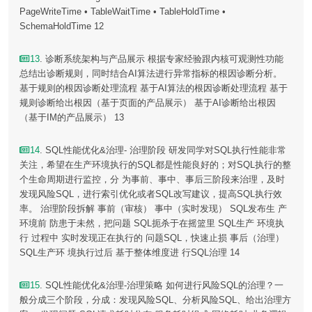
PageWriteTime • TableWaitTime • TableHoldTime •
SchemaHoldTime 12
13
. 诊断系统架构与产品展示 根据专家经验跟内核可观测性功能
总结出诊断规则，同时结合AI算法进行异常指标的根因诊断分析。
基于规则的根因诊断处理流程 基于AI算法的根因诊断处理流程 基于
规则诊断给出根因（基于页面的产品展示） 基于AI诊断给出根因
（基于IM的产品展示） 13
14
. SQL性能优化&治理- 治理阶段 研发同学对SQL执行性能非常
关注，希望在生产环境执行的SQL都是性能良好的；对SQL执行的整
个生命周期进行监控，分 为事前、事中、事后三阶段来治理，及时
发现风险SQL，进行索引优化或者SQL改写建议，提高SQL执行效
率。 治理阶段拆解 事前（审核） 事中（实时发现） SQL发布生 产
环境前 防患于未然，把问题 SQL扼杀于在摇篮里 SQL生产 环境执
行 过程中 实时发现正在执行的 问题SQL，快速止损 事后（治理）
SQL生产环 境执行过后 基于整体维度进 行SQL治理 14
15
. SQL性能优化&治理-治理策略 如何进行风险SQL的治理？一
般分成三个阶段，分成：发现风险SQL、分析风险SQL、给出治理方