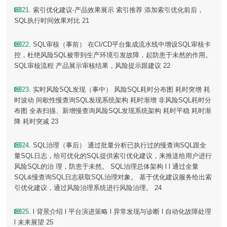
21
. 索引优化建议-产品效果展示 索引推荐 添加索引优化前后，
SQL执行时间效果对比 21
22
. SQL审核（事前） 在CI/CD平台集成流水线中增设SQL审核卡
控，杜绝风险SQL被带到生产环境引发故障，起防患于未然的作用。
SQL审核流程 产品展示审核结果，风险提示跟建议 22
23
. 实时风险SQL发现（事中） 风险SQL耗时分布图 耗时突增 耗
时波动 间歇性慢查询SQL发现系统架构 耗时渐增 非风险SQL耗时分
布图 全表扫描、新增慢查询风险SQL发现系统架构 耗时平稳 耗时渐
降 耗时突减 23
24
. SQL治理（事后） 通过批量分析已执行过的慢查询SQL跟全
量SQL日志，给可优化的SQL提供索引优化建议，来推送给用户进行
风险SQL的治 理，防患于未然。 SQL治理总体架构 l l 通过全量
SQL&慢查询SQL日志获取SQL治理对象。 基于优化建议服务给出索
引优化建议，通过风险治理系统进行风险治理。 24
25
. l 背景介绍 l 平台演进策略 l 异常发现与诊断 l 自动化故障处理
l 未来展望 25