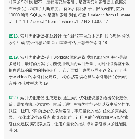
相同的SQL模 版不一定都需要加索引，是否需要加索引是由数据分
布来决 定，增加了判断难度。 待SQL优化例子，假设表的行数为
10000 编号 SQL文本 是否加索引 列值 行数 1 select * from t1 where
c1=1 Y 1 1 2 select * from t1 where c1=2 N 2 10000 17
18
. 索引优化建议-系统设计 优化建议平台总体架构 核心思路 候选
索引生成 统计信息采集 Cost重新评估 推荐最佳索引 18
19
. 索引优化建议-基于workload优化建议 我们知道索引并不是越
多越好，最好的方案尽可能使用最少的索引数量，同时能取得整个数
据库系统的最大的性能提升， 这方面我们参照业界的论文进行了基
于workload的索引优化建议。 核心思路 贪心算法索引选择 冗余索引
合并 多伦枚举迭代 19
20
. 索引优化建议-生态建设 通过索引优化建议服务给出优化建议
后，需要在真正添加索引前后，进行事前的性能评估以及事后的性能
跟踪，让用户事 前放心的添加索引，事后量化的感知优化的真实效
果。 优化建议生态系统 索引添加前，让用户放心的添加DAS给的索
引优化建议 索引添加后，让用户量化的感知添加索引带来的性能提
升 20