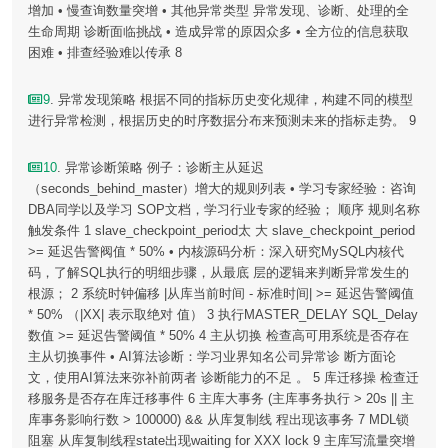
增加 • 慢查询数量突增 • 其他异常类型 异常发现、诊断、处理的全
生命周期 诊断面临挑战 • 造成异常的原因众多 • 全方位的信息获取
困难 • 排查经验难以传承 8
9
. 异常发现策略 根据不同的指标历史变化规律，构建不同的模型
进行异常检测，根据历史的时序数据分布来预测未来的指标走势。 9
10
. 异常诊断策略 例子：诊断主从延迟
（seconds_behind_master）增大的规则列表 • 学习专家经验：咨询
DBA同学以及学习 SOP文档，学习行业专家的经验； 顺序 规则名称
触发条件 1 slave_checkpoint_period太 大 slave_checkpoint_period
>= 延迟告警阀值 * 50% • 内核源码分析：深入研究MySQL内核代
码，了解SQL执行的明细步骤，从最底 层的逻辑来判断异常发生的
根源； 2 系统时钟偏移 |从库当前时间 - 标准时间| >= 延迟告警阈值
* 50% （|XX| 表示取绝对 值） 3 执行MASTER_DELAY SQL_Delay
数值 >= 延迟告警阈值 * 50% 4 主从切换 检查高可用系统是否存在
主从切换事件 • AI算法诊断：学习业界知名公司异常诊 断方面论
文，使用AI算法来弥补前两者 诊断能力的不足 。 5 库迁移操 检查迁
移服务是否存在库迁移事件 6 主库大事务 (主库事务执行 > 20s || 主
库事务影响行数 > 100000) && 从库复制线 程出现该事务 7 MDL锁
阻塞 从库复制线程state出现waiting for XXX lock 9 主库写流量突增