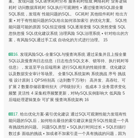
案。 发现问题 SQL请求耗时分布 服务耗时组成 网络耗时 业务逻辑
耗时 访问数据库耗时 SQL执行可观测性 • 通过慢查询SQL跟全量
SQL系统，发现有 性能问题的SQL。 GC耗时 其他组件耗时 给出方
案 • 对于有性能问题的SQL给出如何添加索引 的优化方案。 SQL性
能问题可能的原因 SQL恒定很慢 SQL逐渐变慢 SQL突然变慢 SQL
忽快忽慢 SQL优化建议系统 治理风险 SQL治理系统 • 针对给出的方
案，有风险SQL通过手工或 自动化的方式进行治理。 15
16
. 发现风险SQL-全量SQL与慢查询系统 通过采集并且上报全量
SQL以及慢查询日志信息（日志包含SQL文本、锁等待、执行耗时等
信息），发送至平台后端用来 进行SQL相关的性能排查、优化建议
以及数据安全审计等场景。 全量SQL系统架构 系统挑战 序号 挑战
项 设计原则 1 QPS特别高（达到数千万/秒） 高并发、高吞吐、可
扩展 2 数量存储容量特别大（PB级别/天） 低成本 3 业务需求变化
频繁 灵活性 4 采集程序频繁更新，对MySQL实例影响大 低风险 5
后端处理逻辑复杂 可扩展 慢查询系统架构 16
17
. 给出优化方案-索引优化建议 通过SQL可观测性能力发现有性
能问题的SQL后，如何给出最佳的索引建议来提升SQL性能是一个具
有挑战性的问题。 问题SQL类型 • SQL执行时间过长 • SQL扫描行
数过多 面临的挑战 • 加或者不加索引是一个具有挑战的问题，因为