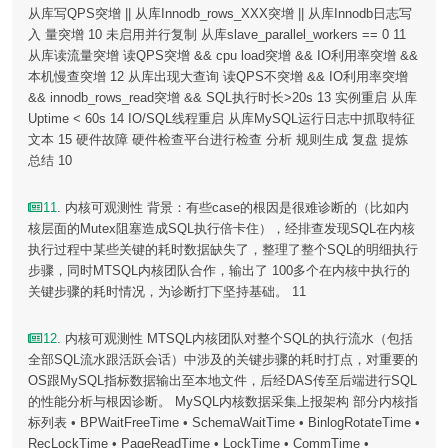
从库写QPS突增 || 从库Innodb_rows_XXX突增 || 从库Innodb日志写
入 量突增 10 未启用并行复制 从库slave_parallel_workers == 0 11
从库读流量突增 读QPS突增 && cpu load突增 && IO利用率突增 &&
本机慢查突增 12 从库出现大查询 读QPS不突增 && IO利用率突增
&& innodb_rows_read突增 && SQL执行时长>20s 13 实例重启 从库
Uptime < 60s 14 IO/SQL线程重启 从库MySQL运行日志中抓取特征
文本 15 硬件故障 硬件检查平台进行检查 分析 规则生成 复盘 提炼
总结 10
11
. 内核可观测性 背景：有些case的根因是很难诊断的（比如内
核层面的Mutex阻塞造成SQL执行倍卡住），经排查发现SQL在内核
执行过程中某些关键的耗时数据缺失了，整理了整个SQL的明细执行
步骤，同时MTSQL内核团队合作，输出了 100多个在内核中执行的
关键步骤的耗时情况，为诊断打下坚持基础。 11
12
. 内核可观测性 MTSQL内核团队对整个SQL的执行流水（包括
全部SQL流水跟活跃会话）中涉及的关键步骤的耗时打点，对重要的
OS跟MySQL指标数据输出至本地文件，后经DAS传至后端进行SQL
的性能分析与根因诊断。 MySQL内核数据采集上报架构 部分内核指
标列表 • BPWaitFreeTime • SchemaWaitTime • BinlogRotateTime •
RecLockTime • PageReadTime • LockTime • CommTime •