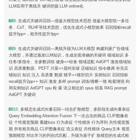
LLM应用于离线关 键词挖掘 LLM online化
8
. 生成式关键词召回—借鉴大模型技术思想 借鉴大模型统一多任
务、CoT、RLHF等技术思想，优化生成式小模型效果 召回指标recall
提升5pp+，相关性提升3pp+
9
. 生成式关键词召回—离线升级为LLM大模型 构建到家广告领域
大模型，并通过激发LLM知识，生成全面准确的关键词 领域知识 多
任务/多指令、全参数训练 健身=>轻食 领域适配 AdGPT 激发领域知
识 高质量数据、PEFT 川菜=>眉州东坡 店铺知识 指令微调 补充店
铺知识 知识 注入 高质量 数据 猪手=>猪肘切片 实例知识 召回指标
recall提升2pp++ 知识 激发 多样 prompt 训练/推断一致 检索增强 利
用实例知识 AdGPT spu 检 索 语义相近的 spus 组装 RAG prompt
AdGPT 关键词
10
. 多模态生成式向量召回—结合扩散模型，多阶段生成向量表征
Query Embedding Attention Fusion 下一次点击的商品 CLIP图像表
征 个性视觉预期 重建loss 行为表征 个性模块 行为序列 共性视觉预
期 所有相关商品 CLIP图像表征 语义表征 共性模块 Query文本 视觉
预期模型 对比学习的判别式匹配，升级为基于扩 散模型的生成式检