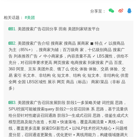
分享至：
相关话题：
#美团
1
. 美团搜索广告召回分享 田南 美团到家研发平台
2
. 美团搜索广告介绍 搜商家 搜商品 展商家 ◼ 特点 ✓ 以搜商品
为主（85%+），搜商家为辅；百万级商 家，十亿级别商品 搜索广
告 列表推荐广告 ✓ 中小商家多，内容质量不高 ✓ LBS属性，供给不
充分，对召回率要求更高 网页搜索 电商搜索 到家搜索 产品 百度、
360 阿里、京东 美团外卖、饿了么 优化 体验 体验、交易 体验、交
易 索引 长文本、非结构 化 短文本、结构 化 短文本、非结构化 供需
全网 全国 LBS区域性 展示 网页 商品（标品） 商家/菜品（非标 品
多）
3
. 美团搜索广告召回发展阶段 阶段1一多策略关键 词挖掘 思路，
SPU挖掘可能被搜索query 阶段2一分层召回体 系 思路，基于流量供
给分层针对性建设召回通路 阶段3一生成式召回 思路，借鉴生成式大
模型思路及能力改造，长期 • 快速落地，覆盖高频流量 • 离线->在
线，覆盖更多流量 探索DSI新范式 • 以NLP技术挖词为核心 • 问题维
度分层，召回通道更聚焦，优化更针 • 离线用能力，构建领域微调大