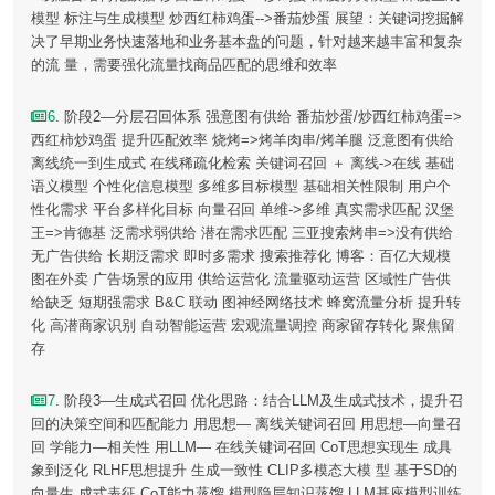
模型 标注与生成模型 炒西红柿鸡蛋-->番茄炒蛋 展望：关键词挖掘解
决了早期业务快速落地和业务基本盘的问题，针对越来越丰富和复杂
的流 量，需要强化流量找商品匹配的思维和效率
6
. 阶段2—分层召回体系 强意图有供给 番茄炒蛋/炒西红柿鸡蛋=>
西红柿炒鸡蛋 提升匹配效率 烧烤=>烤羊肉串/烤羊腿 泛意图有供给
离线统一到生成式 在线稀疏化检索 关键词召回 ＋ 离线->在线 基础
语义模型 个性化信息模型 多维多目标模型 基础相关性限制 用户个
性化需求 平台多样化目标 向量召回 单维->多维 真实需求匹配 汉堡
王=>肯德基 泛需求弱供给 潜在需求匹配 三亚搜索烤串=>没有供给
无广告供给 长期泛需求 即时多需求 搜索推荐化 博客：百亿大规模
图在外卖 广告场景的应用 供给运营化 流量驱动运营 区域性广告供
给缺乏 短期强需求 B&C 联动 图神经网络技术 蜂窝流量分析 提升转
化 高潜商家识别 自动智能运营 宏观流量调控 商家留存转化 聚焦留
存
7
. 阶段3—生成式召回 优化思路：结合LLM及生成式技术，提升召
回的决策空间和匹配能力 用思想— 离线关键词召回 用思想—向量召
回 学能力—相关性 用LLM— 在线关键词召回 CoT思想实现生 成具
象到泛化 RLHF思想提升 生成一致性 CLIP多模态大模 型 基于SD的
向量生 成式表征 CoT能力蒸馏 模型隐层知识蒸馏 LLM基座模型训练