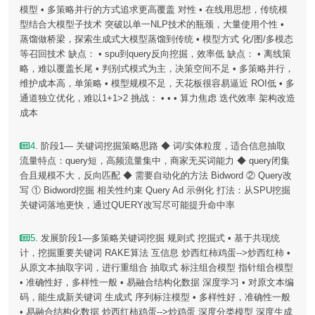
模型 • 多策略并行的方式追求更高覆盖 对性 • 在线用思想，传统模
型结合大模型子技术 突破以单一NLP技术的瓶颈，大量使用个性 •
蒸馏做桥梁，探索生成式大模型蒸馏到传统 • 模型方式 化/图/多模态
等召回技术 缺点： • spu到query反向挖掘，效率低 缺点： • 离线策
略，难以覆盖长尾 • 判别式模式为主，决策空间不足 • 多策略并行，
维护成本高，单策略 • 模型规模不足，天花板很容易逼近 ROI低 • 多
通道独立优化，难以1+1>2 挑战： • • • 算力焦虑 迭代效率 架构改造
成本
4
. 阶段1— 关键词挖掘策略思路 ◆ 词/实体粒度，适合信息抽取
流量特点：query短，高频流量集中，商家无买词能力 ◆ query闭集
合且规模不大，反向匹配 ◆ 需要自动化的方法 Bidword ② Query改
写 ① Bidword挖掘 相关性约束 Query Ad 示例化 打法：从SPU挖掘
关键词落地更快，通过QUERY改写尽可能提升命中率
5
. 发展阶段1—多策略关键词挖掘 规则式 挖掘式 • 基于共现统
计，挖掘重要关键词 RAKE算法 互信息 炒西红柿鸡蛋-->炒西红柿 •
从原文本抽取字词，进行重组合 抽取式 标注组合模型 指针组合模型
• 准确性好，多样性一般 • 易融合结构化数据 深度学习 • 对原文本编
码，能生成新关键词 生成式 序列标注模型 • 多样性好，准确性一般
• 易融合结构化数据 炒西红柿鸡蛋-->炒鸡蛋 深度分类模型 深度生成