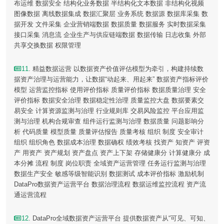
布运维 数据安全 结构化业务数据 半结构化文本数据 非结构化视频
图像数据 离线数据集成 数据汇聚层 业务系统 数据源 数据库采集 数
据开发 文件采集 企业营销端数据 数据质量 数据服务 实时数据采集
接口采集 消息流 企业生产与供应链端数据 数据传输 日志收集 外部
共享交换数据 权限管理
11
. 精益数据运营 以数据资产价值评估模型为牵引，构建持续数
据资产治理与运营能力，让数据“动起来、用起来” 数据资产指标评价
模型 运营监控指标 使用评价指标 质量评价指标 数据质量治理 安全
评价指标 数据安全治理 数据稳定性治理 质量监控大盘 数据要素交
易安全 计算资源监测与治理 行业规则库 交易风险监控 平台应用监
测与治理 机构合规审查 组件运行监测与治理 数据质量 问题影响分
析 代码质量 模型质量 质量评估报告 质量考核 组织 制度 安全审计
组织 组织角色 数据成本治理 数据确权 绩效考核 找资产 知资产 评资
产 用资产 资产规划 资产盘点 资产上下架 存储健康分 计算健康分 成
本分摊 流程 制度 岗位职责 全域资产运营管理 任务运行监测与治理
数据生产安全 敏感等级智能识别 数据测试 成本评价指标 激励机制
DataPro数据资产运营平台 数据治理流程 数据运维监控流程 资产流
通运营流程
12
. DataPro全域数据资产运营平台 提供数据资产从“可见、可知、