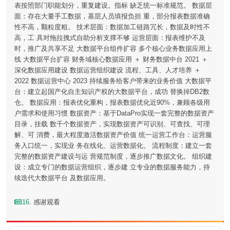
表按照部门职能划分，重复建设。指标 缺乏统一标准规范。 数据层
面：存在大量手工数据，基层人员填报负担 重，部分报表数据准确
性不高，颗粒度粗。 技术层面：数据加工链路冗长，数据及时性不
高，工 具对拖拉拽式自助分析支撑不够 运营层面：报表维护不及
时，推广及共享不足 大数据平台组件扩容 多个核心业务数据应用上
线 大数据平台扩容 财务域核心数据应用 ＋ 财务数据中台 2021 ＋
深化数据应用建设 数据运营组织建设 流程、工具、人才培养 ＋
2022 数据运营中心 2023 持续服务给客户带来的业务价值 大数据平
台：建立起国产化自主知识产权的大数据平台，成功 替换掉DB2数
仓。 数据应用：报表优化重构，报表数据优化近90%，兼顾各级用
户需求和使用习惯 数据资产：基于DataPro实现一套完整的数据资产
目录，挂载 数千个数据资产，实现数据资产可识别、可查找、可理
解、可 消费，最大程度激活数据资产价值 统一运营工作台：运营服
务入口统一，实现业 务在线化、运营数据化。 流程制度：建立一套
完整的数据资产建设与运 营规范制度，逐步推广数据文化。 组织建
设：成立专门的数据运营组织，逐步建 立专业的数据服务能力，持
续迭代大数据平台 及数据应用。
16
. 感谢观看