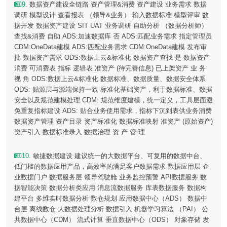
9
. 数据资产建设全链路 资产管理&消费 资产建设 业务需求 数据
调研 模型设计 查看报表 （领导&业务） 输入数据标准 模型评审 数
据开发 数据资产建设 SIT UAT 业务调研 自助分析 （数据分析师）
查找&消费 自助 ADS:加速数据库 否 ADS:匹配业务需求 指定管理员
CDM:OneData建模 ADS:匹配业务需求 CDM:OneData建模 发布审
批 数据资产需求 ODS:数据上云&标准化 数据资产查找 是 数据资产
消费 可消费表 指标 逻辑表 准资产 (待完善信息) 已上架资产 业 务
视 角 ODS:数据上云&标准化 数据标准、数据质量、数据安全体系
ODS: 贴源层与源端保持一致 标准化基础资产，利于数据标准、数据
安全以及规范建模处理 CDM: 规范维度建模，统一定义，工具层面避
免重复指标建设 ADS: 贴合业务使用需求，指标下沉到表供业务消费
数据资产管理 资产目录 资产标准化 数据标准映射 准资产 (原始资产)
资产引入 数据标准录入 数据治理 资 产 管 理
10
. 敏捷数据建设 建议统一的大数据平台、可复用的数据中台、
低门槛的数据应用产品，高效率的满足客户数据需求 数据应用层 企
业数据门户 数据服务层 领导驾驶舱 业务监控预警 API数据服务 数
据智能决策 数据分析类应用 消息流数据服务 库表数据服务 数据构
建平台 多维实时数据分析 数仓规划 应用数据中心（ADS） 数据中
台层 离线数仓 大数据处理分析 数据引入 机器学习算法 （PAI） 公
共数据中心（CDM） 流式计算 垂直数据中心（ODS） 对象存储 发