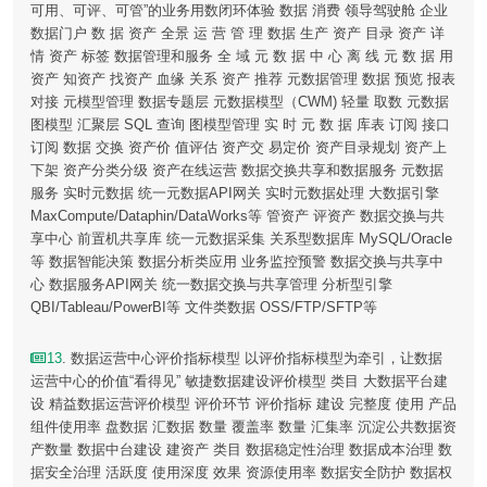
可用、可评、可管”的业务用数闭环体验 数据 消费 领导驾驶舱 企业
数据门户 数 据 资产 全景 运 营 管 理 数据 生产 资产 目录 资产 详
情 资产 标签 数据管理和服务 全 域 元 数 据 中 心 离 线 元 数 据 用
资产 知资产 找资产 血缘 关系 资产 推荐 元数据管理 数据 预览 报表
对接 元模型管理 数据专题层 元数据模型（CWM) 轻量 取数 元数据
图模型 汇聚层 SQL 查询 图模型管理 实 时 元 数 据 库表 订阅 接口
订阅 数据 交换 资产价 值评估 资产交 易定价 资产目录规划 资产上
下架 资产分类分级 资产在线运营 数据交换共享和数据服务 元数据
服务 实时元数据 统一元数据API网关 实时元数据处理 大数据引擎
MaxCompute/Dataphin/DataWorks等 管资产 评资产 数据交换与共
享中心 前置机共享库 统一元数据采集 关系型数据库 MySQL/Oracle
等 数据智能决策 数据分析类应用 业务监控预警 数据交换与共享中
心 数据服务API网关 统一数据交换与共享管理 分析型引擎
QBI/Tableau/PowerBI等 文件类数据 OSS/FTP/SFTP等
13
. 数据运营中心评价指标模型 以评价指标模型为牵引，让数据
运营中心的价值“看得见” 敏捷数据建设评价模型 类目 大数据平台建
设 精益数据运营评价模型 评价环节 评价指标 建设 完整度 使用 产品
组件使用率 盘数据 汇数据 数量 覆盖率 数量 汇集率 沉淀公共数据资
产数量 数据中台建设 建资产 类目 数据稳定性治理 数据成本治理 数
据安全治理 活跃度 使用深度 效果 资源使用率 数据安全防护 数据权