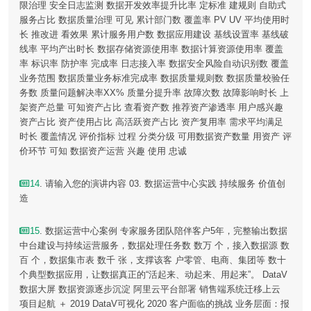
限治理 安全日志监测 数据开发效率提升比率 定标准 建规则 自助式
服务占比 数据质量治理 可见 累计部门数 覆盖率 PV UV 平均使用时
长 推改进 看效果 累计服务用户数 数据应用建设 基线设置率 基线破
线率 平均产出时长 数据存储资源使用率 数据计算资源使用率 覆盖
率 标识率 防护率 完成率 日志接入率 数据安全风险自动识别数 覆盖
业务范围 数据质量业务标准完成率 数据质量规则数 数据质量校验任
务数 质量问题解决率XX% 质量分提升率 故障次数 故障影响时长 上
架资产总量 可知资产占比 查看资产数 推荐资产渗透率 用户感兴趣
资产占比 资产使用占比 高活跃资产占比 资产复用率 需求平均满足
时长 覆盖情况 评价指标 过程 分类分级 可用数据资产数量 用资产 评
价环节 可知 数据资产运营 兴趣 使用 忠诚
14
. 请输入您的演讲内容 03. 数据运营中心实践 持续服务 价值创
造
15
. 数据运营中心案例 专家服务团队陪伴客户5年，完整输出数据
中台建设与持续运营服务，数据处理任务数 数万 个，接入数据源 数
百 个，数据集市表 数千 张，支撑该客 户零管、电商、集团等 数十
个典型数据应用，让数据真正的“活起来、动起来、用起来”。 DataV
数据大屏 数据资源逐步沉淀 阿里云平台部署 销售端系统迁移上云
项目起航 ＋ 2019 DataV可视化 2020 客户面临的挑战 业务层面：报