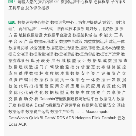
7
. 请输入您的演讲内容 02. 数据运营中心框架 总体框架 子方案&
工具平台 总体评价指标
8
. 数据运营中心框架 数据运营中心，为客户提供从“建设”、到“治
理”、 再到“运营”，一站式、陪伴式技术服务 建好数，用好数 服 务
方 案 敏捷数据建设 大数据平台建设 数据架构域 技 术 能 力 工 具
平 台 云 产 品 数据应用建设 数据中台建设 精益数据运营 建运一体
数据研发域 以运促建 数据稳定性治理 数据应用域 数据成本治理 数
据安全治理 数据质量治理 数据治理域 数据运维域 数据资产运营 数
据流通域 分 库 分 表 分 层 分 域 模 型 设 计 数 据 集 成 数 据 探 查
数 据 建 模 数 据 门 户 驾 驶 舱 监 控 分 析 变 更 发 布 链 路 监 控
应 急 处 理 数 据 标 准 数 据 质 量 数 据 安 全 资 产 评 价 资 产 盘
点 资 产 编 目 数 据 权 限 流 批 一 体 湖 仓 一 体 数 据 开 发 数 据
校 验 代 码 扫 描 预 警 应 用 分 析 应 用 决 策 应 用 资 源 优 化 调
度 优 化 代 码 优 化 数 据 模 型 元 数 据 主 数 据 资 产 共 享 资 产
交 换 自 助 分 析 Dataphin智能数据建设与治理平台 数据引入 数据
开发 数据服务 DataPro数据资产运营平台 数据标准/质量/安全 基础
数据运维 数据资产运营 数据生产经营 … … Maxcompute
DataWorks QuickBI DataV RDS ADB Hologres Flink Datahub 云效
Edas ACK