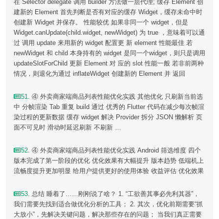
在 Selector delegate 调用 builder 方法做一层代理; 缓存 Element 创
建新的 Element 首先判断是否有对应的缓存 Widget，缓存未命中时
创建新 Widget 并保存。 性能较优 如果非同一个 widget，但是
Widget.canUpdate(child.widget, newWidget) 为 true ，意味着可以通
过 调用 update 来用新的 widget 配置更 新 element 性能最佳 若
newWidget 和 child 本身持有的 widget 是同一个widget，则只是调用
updateSlotForChild 更新 Element 对 应的 slot 性能一般 若非前两种
情况，则退化为通过 inflateWidget 创建新的 Element 并 返回
51
. ④ 外卖商家端商品列表性能优化实践 其他优化 只刷新当前选
中 分帧渲染 Tab 重复 build 通过 优秀的 Flutter 代码在减少每次帧渲
染过程的更新数据 缓存 widget 解决 Provider 拆分 JSON 懒解析 页
面不可见时 滑动时延迟刷新 不刷新 …
52
. ④ 外卖商家端商品列表性能优化实践 Android 筛选维度 四个
版本完成了第一阶段的优化 优化效果有大幅提升 版本趋势 低端机上
流畅度提升更加明显 给用户提供更好的使用体验 收益评估 优化效果
53
. 总结 睡着了……刚刚说了啥？ 1. “工欲善其事必先利其器”，
我们需要先找到适合做优化分析的工具； 2. 其次，优化前期需要“抓
大放小”，先解决关键问题，解决那些存在的问题； 当我们真正需要