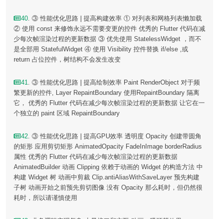
40
. ③ 性能优化思路 | 提高构建效率 ① 对列表和网格列表懒加载
② 使用 const 来修饰永远不需要变更的控件 优秀的 Flutter 代码在减
少每次帧渲染过程的更新数据 ③ 优先使用 StatelessWidget ，而不
是全部用 StatefulWidget ④ 使用 Visibility 控件替换 if/else ,或
return 占位控件，树结构不会发生改变
41
. ③ 性能优化思路 | 提高绘制效率 Paint RenderObject 对于频
繁更新的控件, Layer RepaintBoundary 使用RepaintBoundary 隔离
它， 优秀的 Flutter 代码在减少每次帧渲染过程的更新数据 让它在一
个独立的 paint 区域 RepaintBoundary
42
. ③ 性能优化思路 | 提高GPU效率 透明度 Opacity 创建带圆⻆
的矩形 应用剪切矩形 AnimatedOpacity FadeInImage borderRadius
属性 优秀的 Flutter 代码在减少每次帧渲染过程的更新数据
AnimatedBuilder 动画 Clipping 依赖于动画的 Widget 的构造方法 中
构建 Widget 树 动画中剪裁 Clip.antiAliasWithSaveLayer 预先构建
子树 动画开始之前预先剪切图像 没有 Opacity 那么耗时，但仍然很
耗时，所以请谨慎使用