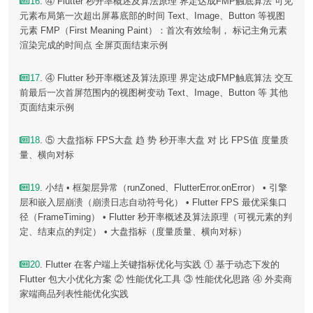
16
. ④ Flutter 秒开率概述及算法原理 界定达成FMP触底算法 可见
元素布局第一次超出屏幕底部的时间 Text、Image、Button 等视图
元素 FMP（First Meaning Paint）：首次有效绘制， 标记主角元素
渲染完成的时间点 全屏⻚面结束示例
17
. ④ Flutter 秒开率概述及算法原理 界定达成FMP触底算法 交互
前最后一次首屏范围内的视图树变动 Text、Image、Button 等 其他
⻚面结束示例
18
. ⑤ 大盘指标 FPS大盘 趋 势 秒开率大盘 对 比 FPS值 度量质
量、横向对标
19
. 小结 • 框架层异常（runZoned、FlutterError.onError） • 引擎
层和嵌入层崩溃（崩溃日志自动符号化） • Flutter FPS 最优采集口
径（FrameTiming） • Flutter 秒开率概述及算法原理（可视元素的判
定、结束点的判定） • 大盘指标（度量质量、横向对标）
20
. Flutter 在客户端上关键指标优化与实践 ① 基于动态下发的
Flutter 包大小优化方案 ② 性能优化工具 ③ 性能优化思路 ④ 外卖商
家端商品列表性能优化实践