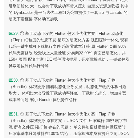
引擎初始化 大，也会对下载成功率带来压力 自定义资源加载器 其中
的 DynLoader 是平台迭代工程组为公司提供了一套 so 与 assets 的
动态下发框架 字体动态加载
29
. ① 基于动态下发的 Flutter 包大小优化方案 | Flutter 动态化
（Flap）细粒度的动态下发 彻底的动态化方案 视图逻辑一体化 现有
代码一键生成可下载执行文件 趋近零成本迁移 原 Flutter 页面 98%
代码无需修改 经受线上大量验证 外卖商家 90% 页面已动态化，共
150+ 页面 配套丰富 IDE 插件语法提示，开发面板辅助，一键锁包及
异常定位到代码行号等
30
. ① 基于动态下发的 Flutter 包大小优化方案 | Flap 产物
（Bundle）体积瘦身 随着动态化业务发展，动态化产物的体积日渐
增大， 体积过大会导致下载成功率降低，下载时长超长，增加带宽
成本等问题 缩小 Bundle 体积势在必行
31
. ① 基于动态下发的 Flutter 包大小优化方案 | Flap 产物
（Bundle）体积瘦身 原有方案： JSON 文件 压缩成行 加密 转字节
流 所有文件压 缩打包 存在的问题： 单文件加密过后整体做压缩时
压缩率基本只能维持在100% 结论： 压缩算法本身有提升空间 JSON