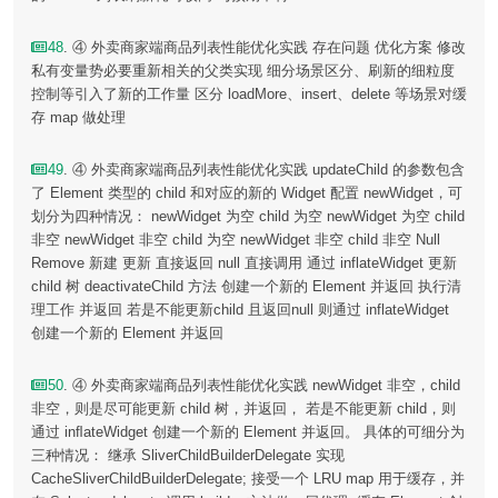
48
. ④ 外卖商家端商品列表性能优化实践 存在问题 优化方案 修改
私有变量势必要重新相关的父类实现 细分场景区分、刷新的细粒度
控制等引入了新的工作量 区分 loadMore、insert、delete 等场景对缓
存 map 做处理
49
. ④ 外卖商家端商品列表性能优化实践 updateChild 的参数包含
了 Element 类型的 child 和对应的新的 Widget 配置 newWidget，可
划分为四种情况： newWidget 为空 child 为空 newWidget 为空 child
非空 newWidget 非空 child 为空 newWidget 非空 child 非空 Null
Remove 新建 更新 直接返回 null 直接调用 通过 inflateWidget 更新
child 树 deactivateChild 方法 创建一个新的 Element 并返回 执行清
理工作 并返回 若是不能更新child 且返回null 则通过 inflateWidget
创建一个新的 Element 并返回
50
. ④ 外卖商家端商品列表性能优化实践 newWidget 非空，child
非空，则是尽可能更新 child 树，并返回， 若是不能更新 child，则
通过 inﬂateWidget 创建一个新的 Element 并返回。 具体的可细分为
三种情况： 继承 SliverChildBuilderDelegate 实现
CacheSliverChildBuilderDelegate; 接受一个 LRU map 用于缓存，并