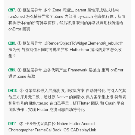
7
. ① 框架层异常 多个 Zone 间通过 parent 属性形成链式结构
runZoned 怎么捕获异常？ Zone 内部用 try-catch 包裹执行体，从而
将执行体内的所有异常捕获，然后将捕 获到的异常及调用栈传递给
onError 回调
8
. ① 框架层异常 以RenderObjectToWidgetElement的_rebuild方
法为例 与预期值不同时将抛出异常 FlutterError 抛出的异常怎么收
集？
9
. ① 框架层异常 业务代码产生 Framework 层抛出 重写 onError
通过 Zone 获取
10
. ② 引擎层和嵌入层崩溃 复用收集方案 自动符号化 与引入的其
他三方库并无二致，通过原 Native 的崩溃收 集方案采集上报 符号表
和带符号的 libﬂutter.so 在自己手里，MTFlutter 团队 和 Crash 平台
团队协作，实现 Flutter 崩溃日志自动符号化
11
. ③ FPS最优采集口径 Native Flutter Android
Choreographer.FrameCallBack iOS CADisplayLink