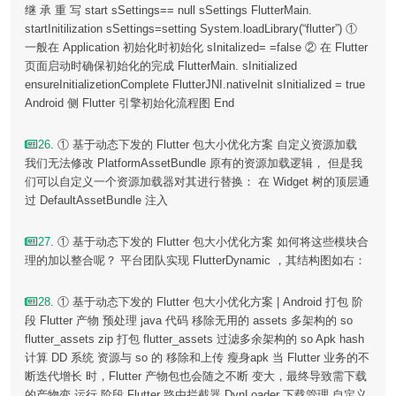
继 承 重 写 start sSettings== null sSettings FlutterMain.
startInitilization sSettings=setting System.loadLibrary(“flutter”) ①
一般在 Application 初始化时初始化 sInitalized= =false ② 在 Flutter
页面启动时确保初始化的完成 FlutterMain. sInitialized
ensureInitializetionComplete FlutterJNI.nativeInit sInitialized = true
Android 侧 Flutter 引擎初始化流程图 End
26
. ① 基于动态下发的 Flutter 包大小优化方案 自定义资源加载
我们无法修改 PlatformAssetBundle 原有的资源加载逻辑， 但是我
们可以自定义一个资源加载器对其进行替换： 在 Widget 树的顶层通
过 DefaultAssetBundle 注入
27
. ① 基于动态下发的 Flutter 包大小优化方案 如何将这些模块合
理的加以整合呢？ 平台团队实现 FlutterDynamic ，其结构图如右：
28
. ① 基于动态下发的 Flutter 包大小优化方案 | Android 打包 阶
段 Flutter 产物 预处理 java 代码 移除无用的 assets 多架构的 so
flutter_assets zip 打包 flutter_assets 过滤多余架构的 so Apk hash
计算 DD 系统 资源与 so 的 移除和上传 瘦身apk 当 Flutter 业务的不
断迭代增⻓ 时，Flutter 产物包也会随之不断 变大，最终导致需下载
的产物变 运行 阶段 Flutter 路由拦截器 DynLoader 下载管理 自定义