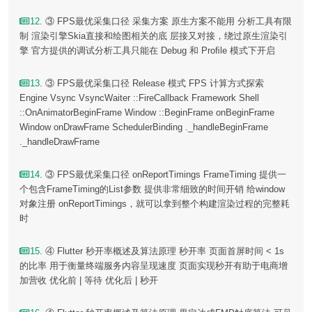
12
. ③ FPS最优采集口径 采集方案 原生方案不能用 分析工具有限
制 渲染引擎Skia直接和绘图相关的底 层接又对接，绕过原生渲染引
擎 官方提供的调试分析工具只能在 Debug 和 Proﬁle 模式下开启
13
. ③ FPS最优采集口径 Release 模式 FPS 计算方式探索
Engine Vsync VsyncWaiter ::FireCallback Framework Shell
::OnAnimatorBeginFrame Window ::BeginFrame onBeginFrame
Window onDrawFrame SchedulerBinding ._handleBeginFrame
._handleDrawFrame
14
. ③ FPS最优采集口径 onReportTimings FrameTiming 提供一
个包含FrameTiming的List参数 提供非常细致的时间开销 给window
对象注册 onReportTimings，就可以拿到整个构建渲染过程的完整耗
时
15
. ④ Flutter 秒开率概述及算法原理 秒开率 页面首屏时间 < 1s
的比率 用于衡量终端服务内容呈现速度 页面实现秒开有助于电商增
加营收 优化前 | 等待 优化后 | 秒开