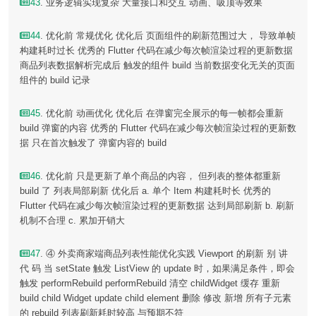
43
. 业务逻辑实现复杂 大量接口和交互 动画、吸顶等效果
44
. 优化前 常规优化 优化后 ⻚面组件的刷新范围过大， 导致单帧
构建耗时过⻓ 优秀的 Flutter 代码在减少每次帧渲染过程的更新数据
商品列表数据解析完成后 触发的组件 build 当前数据变化无关的页面
组件的 build 记录
45
. 优化前 动画优化 优化后 在弹窗完全展示的每一帧都会重新
build 弹窗的内容 优秀的 Flutter 代码在减少每次帧渲染过程的更新数
据 只在首次触发了 弹窗内容的 build
46
. 优化前 只是更新了单个商品的内容， 但列表的整体都重新
build 了 列表局部刷新 优化后 a. 单个 Item 构建耗时长 优秀的
Flutter 代码在减少每次帧渲染过程的更新数据 达到局部刷新 b. 刷新
机制不合理 c. 累加开销大
47
. ④ 外卖商家端商品列表性能优化实践 Viewport 的刷新 别 讲
代 码 当 setState 触发 ListView 的 update 时，如果满足条件，即会
触发 performRebuild performRebuild 清空 childWidget 缓存 重新
build child Widget update child element 删除 修改 新增 所有子元素
的 rebuild 列表刷新耗时较高 与预期不符