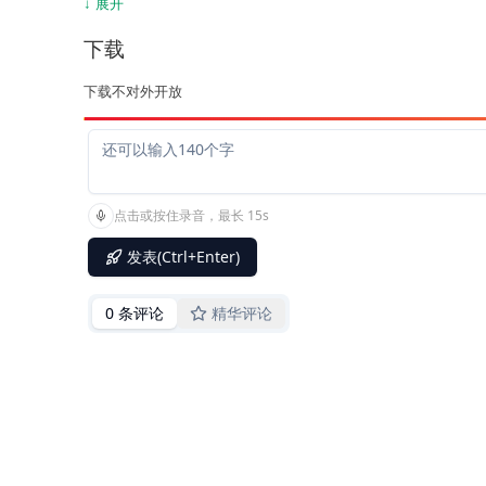
第1章
↓ 展开
好战略可遇不可求
下载
史蒂夫•乔布斯拯救苹果公司
令人惊奇的商业法则
下载不对外开放
“沙漠风暴”中施瓦茨科普夫将军的战略
为什么“a计划”会带来惊喜？
第2章
好战略之转换视角创造优势
关乎一个小石子的较量
发现沃尔玛的成功秘诀
迫使苏联付出高昂代价的低成本战略
第3章
坏战略防不胜防
美国国家安全策略仅仅是口号吗？
怎么识别故作高深的伪装战略？
为什么不能直面挑战即是坏战略？
查德•洛根的20/20计划错把目标当战略
第4章
为什么坏战略普遍存在？
战略有关选择，但是deC公司的经理人却无从选择
魅力领导—变革型领导—模块战略之路
空洞的愿景无法转化为好战略