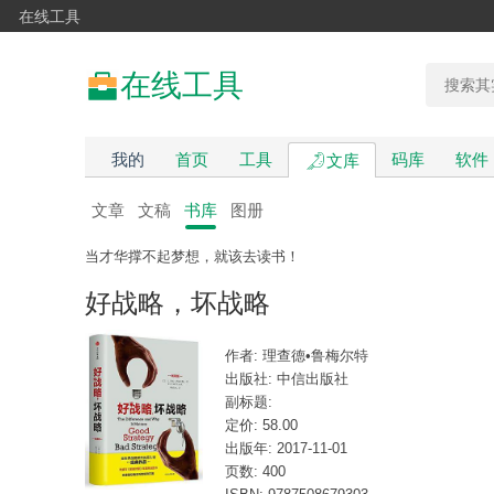
在线工具
在线工具
我的
首页
工具
码库
软件
文库
文章
文稿
书库
图册
当才华撑不起梦想，就该去读书！
好战略，坏战略
作者: 理查德•鲁梅尔特
出版社: 中信出版社
副标题:
定价: 58.00
出版年: 2017-11-01
页数: 400