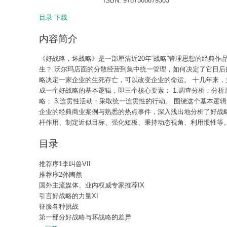
ISBN: 9787508679303
目录
下载
内容简介
《好战略，坏战略》是一部厘清近20年“战略”管理思想的经典作
生？ 沃尔玛店面的分散经营到集中统一管理，如何决定了它日后
略决定一家企业的生死存亡，可以改变企业的命运。 十几年来，
成一个好战略的基本逻辑，即三个核心要素： 1.调查分析：分析
略； 3.连贯性活动：采取统一连贯性的行动。 围绕这个基本逻
企业的经典商业案例与熟悉的热点事件，深入浅出地分析了好战
杆作用、制定近似目标、强化短板、秉持动态视角、利用惯性等
目录
推荐序1李叫兽VII
推荐序2孙陶然
国外主流媒体、业内权威专家推荐IX
引言好战略的力量XI
征服各种挑战
第一部分好战略与坏战略的差异