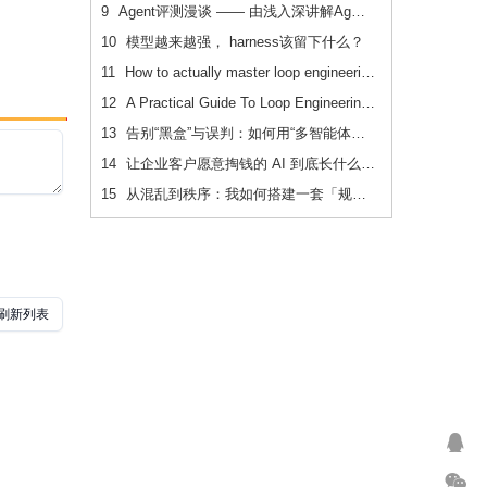
9
Agent评测漫谈 —— 由浅入深讲解Agent评测
10
模型越来越强， harness该留下什么？
11
How to actually master loop engineering
12
A Practical Guide To Loop Engineering Without Yourself
13
告别“黑盒”与误判：如何用“多智能体对抗辩论”重构内容安全审核系统
14
让企业客户愿意掏钱的 AI 到底长什么样？
15
从混乱到秩序：我如何搭建一套「规范驱动」的 AI 协作开发体系