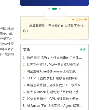
提交句子
就算睡得晚，不会找你的人还是不会找
公司起死回
你！
么简单。战
，分析了构
定整体性策
尔玛等诸多
文库
更多
括：发挥杠
1
信任-延迟鸿沟：为什么未来的用户体验会刻意变慢
2
世界动作模型：VLA+世界模型驱动的Physical AI 后训练范式跃迁
3
淘宝主播Agent的Harness工程实战
4
KDD'26 | 面向多杠杆在线营销的可扩展、可追踪联合 增量建模
5
角色边界重塑，全栈取代分工：快手AI生产力体系成形
6
每天被 oncall 打断到无法写代码？携程机票前端用这套方法把重复问题解决了2/3
7
10倍参数增长、GPU推理落地：爱奇艺广告CVR模型的升级之路
8
AI Native 下的混沌工程：Agent 军团如何重新定义系统韧性验证