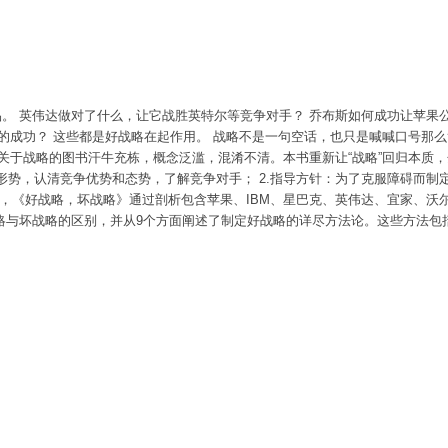
品。 英伟达做对了什么，让它战胜英特尔等竞争对手？ 乔布斯如何成功让苹果
的成功？ 这些都是好战略在起作用。 战略不是一句空话，也只是喊喊口号那
关于战略的图书汗牛充栋，概念泛滥，混淆不清。本书重新让“战略”回归本质
形势，认清竞争优势和态势，了解竞争对手； 2.指导方针：为了克服障碍而制
辑，《好战略，坏战略》通过剖析包含苹果、IBM、星巴克、英伟达、宜家、沃
略与坏战略的区别，并从9个方面阐述了制定好战略的详尽方法论。这些方法包
。