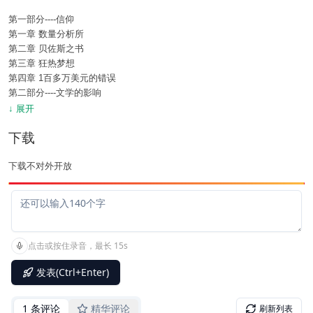
第一部分----信仰
第一章 数量分析所
第二章 贝佐斯之书
第三章 狂热梦想
第四章 1百多万美元的错误
第二部分----文学的影响
第五章 火箭小子
↓ 展开
第六章 混沌理论
下载
第七章 技术公司而非零售商
第八章 菲奥纳
下载不对外开放
第三部分---使命感还是唯利是图
第九章 事业起步
第十章 权宜之计
第十一章 问题王国