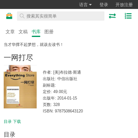
语言
登录
开放注册
文章
文稿
书库
图册
当才华撑不起梦想，就该去读书！
一网打尽
作者: [美]布拉德·斯通
出版社: 中信出版社
副标题:
定价: 49.00元
出版年: 2014-01-15
页数: 328
ISBN: 9787508643120
目录
下载
目录