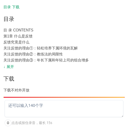
目录
下载
目录
目 录 CONTENTS
第1章 什么是反馈
反馈究竟是什么
关注反馈的理由①：轻松培养下属环境的瓦解
关注反馈的理由②：教练法的局限性
关注反馈的理由③：年长下属和年轻上司的组合增多
反馈在下属培养理论方面的合理性
↓ 展开
阻碍反馈的三道屏障——下属培养过程中的代表性问题.
下载
第2章 反馈可以这样轻松实现
反馈的基本流程
下载不对外开放
【事前准备篇】反馈前收集信息
【实践篇】实施反馈第一步：开始后的几分钟决定成败
【实践篇】实施反馈第二步：不偏不倚地传达信息
【实践篇】实施反馈第三步：说明问题所在
【实践篇】实施反馈第四步：帮助下属改正
【实践篇】实施反馈第五步：明确陈述对未来的期待
【事后跟进篇】不要忘记事后跟进