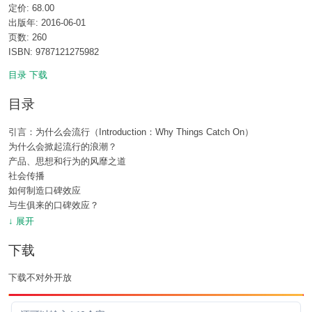
定价: 68.00
出版年: 2016-06-01
页数: 260
ISBN: 9787121275982
目录
下载
目录
引言：为什么会流行（Introduction：Why Things Catch On）
为什么会掀起流行的浪潮？
产品、思想和行为的风靡之道
社会传播
如何制造口碑效应
与生俱来的口碑效应？
我与研究社会影响的缘分
↓ 展开
传播力的六项原则
下载
第一章：社交货币（Chapter 1：Social Currency）
铸造新的货币
下载不对外开放
利用游戏机制
成为内部人士
小谈动机