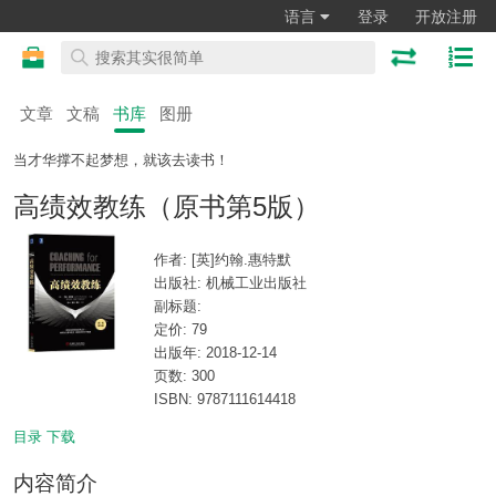
语言
登录
开放注册
文章
文稿
书库
图册
当才华撑不起梦想，就该去读书！
高绩效教练（原书第5版）
作者: [英]约翰.惠特默
出版社: 机械工业出版社
副标题:
定价: 79
出版年: 2018-12-14
页数: 300
ISBN: 9787111614418
目录
下载
内容简介