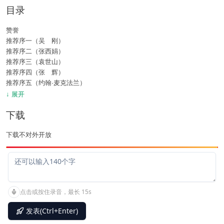
目录
赞誉
推荐序一（吴 刚）
推荐序二（张西娟）
推荐序三（袁世山）
推荐序四（张 辉）
推荐序五（约翰·麦克法兰）
译者序
↓ 展开
前言
下载
引言
致读者
下载不对外开放
第一部分 教练不仅仅是一门技术 / 1
第1章 什么是教练 / 2
第2章 创造高绩效的文化 / 13
第二部分 教练的原则 / 27
第3章 教练是情商的实践 / 28
第4章 作为教练的领导者 / 35
第5章 教练风格：伙伴关系与相互合作 / 45
第6章 觉察与责任感—激发学习 / 57
第三部分 教练的实践 / 69