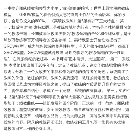
一本提升团队绩效和领导力水平，激活组织的宝典！世界上最常用的教练
模型——GROW模型的联合创始人惠特默爵士作品的全新版本。你的收
获，会是你投入的800%。 《高绩效教练》第5版有以下三大特点： 第
一，权威性 约翰·惠特默爵士是教练领域的先行者，本书是全球销量排名第
一的教练书籍，长期被国际教练界誉为“教练领域的圣经”和金牌标准，是全
球数万教练和百万领导者的必备参考书。惠特默爵士开创性地提出了
GROW模型，成为教练领域的奠基性模型，今天的很多教练模型，都源于
GROW模型。GROW模型就是埃隆·马斯克倡导的教练领域的“第一性原
理”。在流派纷纭的教练界，本书可谓“正本清源、大道至简”。 第二，系统
性 本书第1版出版于20多年前，定义了教练职业，建立了教练职业的基本
原则，分析了一个人改变的本质和作为教练的领导者的角色，系统阐述了
教练的价值、教练的原则、教练的实践流程、教练的特定应用、教练的投
资回报以及成为大师级教练之路，提出了教练的本质是提升客户的觉察
力、责任感和自信心，形成了一个完整、系统的教练体系。 第三，实践性
本书第5版补充了作者和同事们为全球大量客户提供教练的宝贵实践经验，
增加了：绩效曲线——组织发展的四个阶段，正式的一对一教练，团队绩
效教练，精益绩效教练，安全绩效教练，衡量教练的收益和投资回报，如
何影响文化变革，领导者的品质，成为大师之路，高阶教练等非常具有实
践性的内容。附录的教练词汇汇总、教练提问工具包等非常具有实操性，
是教练日常工作的必备工具。